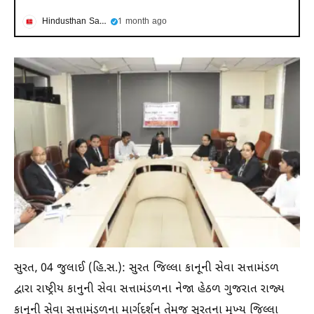
Hindusthan Samachar
1 month ago
સુરત, 04 જુલાઈ (હિ.સ.): સુરત જિલ્લા કાનૂની સેવા સત્તામંડળ
દ્વારા રાષ્ટ્રીય કાનુની સેવા સત્તામંડળના નેજા હેઠળ ગુજરાત રાજ્ય
કાનૂની સેવા સત્તામંડળના માર્ગદર્શન તેમજ સુરતના મુખ્ય જિલ્લા