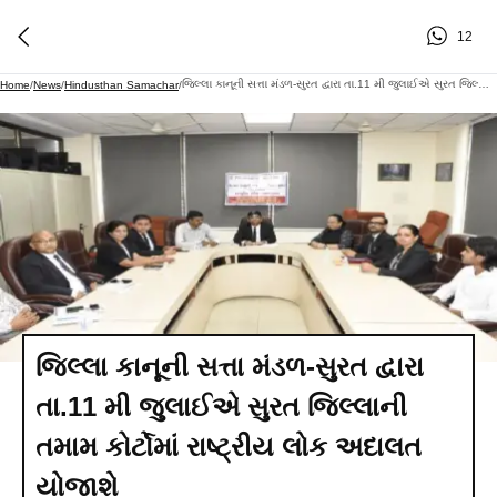
12
જિલ્લા કાનૂની સત્તા મંડળ-સુરત દ્વારા તા.11 મી જુલાઈએ સુરત જિલ્લાની તમામ કોર્ટોમાં રાષ્ટ્રીય લોક અદાલત યોજાશે
Home
/
News
/
Hindusthan Samachar
/
જિલ્લા કાનૂની સત્તા મંડળ-સુરત દ્વારા
તા.11 મી જુલાઈએ સુરત જિલ્લાની
તમામ કોર્ટોમાં રાષ્ટ્રીય લોક અદાલત
યોજાશે