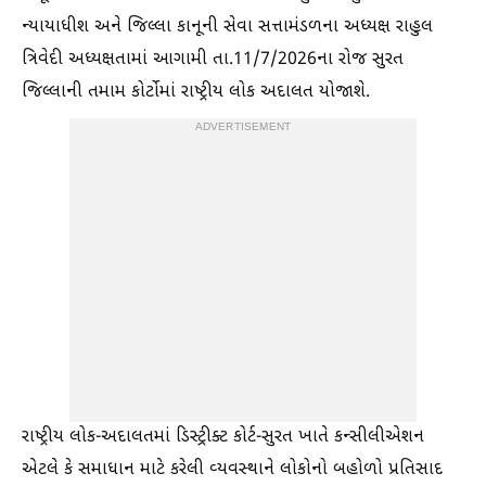
ન્યાયાધીશ અને જિલ્લા કાનૂની સેવા સત્તામંડળના અધ્યક્ષ રાહુલ
ત્રિવેદી અધ્યક્ષતામાં આગામી તા.11/7/2026ના રોજ સુરત
જિલ્લાની તમામ કોર્ટોમાં રાષ્ટ્રીય લોક અદાલત યોજાશે.
ADVERTISEMENT
રાષ્ટ્રીય લોક-અદાલતમાં ડિસ્ટ્રીક્ટ કોર્ટ-સુરત ખાતે કન્સીલીએશન
એટલે કે સમાધાન માટે કરેલી વ્યવસ્થાને લોકોનો બહોળો પ્રતિસાદ