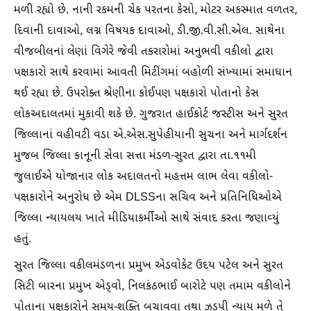
મળી રહ્યો છે. નાની રકમની ચેક પરતના કેસો, મોટર અકસ્માત વળતર,
દિવાની દાવાઓ, લગ્ન વિષયક દાવાઓ, ડી.જી.વી.સી.એલ. સાથેના
વીજબીલનાં લેણાં વિગેરે જેવી તકરારોમાં અનુભવી વકીલો દ્વારા
પક્ષકારો સાથે કરવામાં આવતી મિટીંગમાં બહોળી સંખ્યામાં સમાધાન
થઈ રહ્યા છે. ઉપરોક્ત શ્રેણીના કોઈપણ પક્ષકારો પોતાનો કેસ
લોકઅદાલતમાં મુકાવી શકે છે. ગુજરાત હાઈકોર્ટ જસ્ટીસ અને સુરત
જિલ્લાનાં વહીવટી વડા એ.એસ.સુપેહીયાની સુચના અને માર્ગદર્શન
મુજબ જિલ્લા કાનૂની સેવા સત્તા મંડળ-સુરત દ્વારા તા.૧૧મી
જુલાઈએ યોજાનાર લોક અદાલતનો મહત્તમ લાભ લેવા વકીલો-
પક્ષકારોને અનુરોધ છે એમ DLSSના સચિવ અને પ્રતિનિધિઓએ
જિલ્લા ન્યાયલય ખાતે મીડિયાકર્મીઓ સાથે સંવાદ કરતા જણાવ્યું
હતું.
સુરત જિલ્લા વકીલમંડળના પ્રમુખ એડવોકેટ ઉદય પટેલ અને સુરત
સિટી બારના પ્રમુખ એડ્વો, નિલકંઠભાઈ બારોટે પણ તમામ વકીલોને
પોતાના પક્ષકારોને સમય-શક્તિ બચાવવા તથા ઝડપી ન્યાય મળે તે