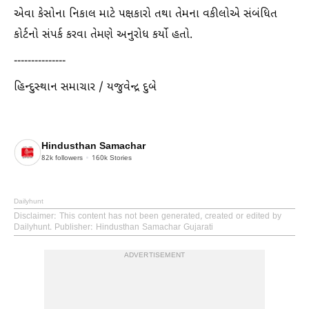
એવા કેસોના નિકાલ માટે પક્ષકારો તથા તેમના વકીલોએ સંબંધિત
કોર્ટનો સંપર્ક કરવા તેમણે અનુરોધ કર્યો હતો.
---------------
હિન્દુસ્થાન સમાચાર / યજુવેન્દ્ર દુબે
Hindusthan Samachar
82k
followers
160k
Stories
Dailyhunt
Disclaimer
: This content has not been generated, created or edited by
Dailyhunt. Publisher: Hindusthan Samachar Gujarati
ADVERTISEMENT