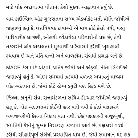
માટે લોક અદાલતમાં પોતાના કેસો મુકવા આહ્વાવાન કર્યું છે.
બાર કાઉન્સિલ ઓફ ગુજરાતના સભ્ય એડવોકેટ મતી પ્રીતિ જોષીએ
જણાવ્યું હતું કે, લગ્નવિષયક દાવાઓ એ માત્ર કોર્ટ કેસો નથી, પરંતુ
પારિવારીક લાગણી, સ્નેહથી જોડાયેલા પરિવારોનો પ્રશ્ન છે, તેવી
તકરારોને લોક અદાલતમાં મૂકવાથી પરિવારમાં ફરીથી ખુશહાલી
સ્થપાય છે અને પતિ-પત્ની અને બાળકોમાં સંબંધો પ્રગાઢ બને છે.
MACP કેસ માટે એડ્વો. પ્રતિક જોષી અને એડ્વો. નીતા ત્રિવેદીએ
જણાવ્યું હતું કે, ઓછા સમયમાં ઝડપથી વળતર અપાવતું માધ્યમ
લોક અદાલત છે, જેમાં કોર્ટ સ્ટેમ્પ ડયુટી પણ રિફંડ મળે છે.
જિલ્લા કાનૂની સેવા સત્તામંડળના સચિવ ડી.આર.જોષીએ જણાવ્યું
હતું કે, લોક અદાલતમાં કોઈની હાર થતી નથી કે કોઈ પક્ષકારને
બળજબરીથી કેસના નિકાલ થતા નથી. દરેક પક્ષકારની રાજીખુશી,
સંમતિથી કેસોનું સુખદ નિરાકરણ કરવામાં આવે છે. પક્ષકારો વચ્ચે
ફરીથી સૌહાર્દપૂર્ણ સંબંધો પ્રસ્થાપિત થાય છે. જેથી સમાધાન થઇ શકે