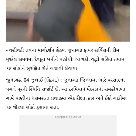
- વહીવટી તંત્રના માર્ગદર્શન હેઠળ જૂનાગઢ ફાયર સર્વિસની ટીમ
મુશ્કેલ સમયમાં દેવદૂત બનીને પહોંચી: બાળકો, વૃદ્ધો સહિત તમામ
૧૯ લોકોને સુરક્ષિત રીતે બચાવી લેવાયા
જુનાગઢ, 04 જુલાઈ (હિ.સ.) : જૂનાગઢ જિલ્લામાં ભારે વરસાદના
પગલે પૂરની સ્થિતિ સર્જાઈ છે. આ દરમિયાન મેંદરડાના સમઢીયાળા
ગામે પાણીના ધસમસતા પ્રવાહમાં એક રીક્ષા, કાર અને ઈકો ગાડીમાં
૧૯ જેટલા લોકો ફસાયા હતા.
ADVERTISEMENT