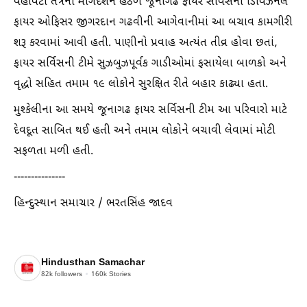
વહીવટી તંત્રના માર્ગદર્શન હેઠળ જૂનાગઢ ફાયર સર્વિસના ડિવિઝનલ
ફાયર ઓફિસર જીગરદાન ગઢવીની આગેવાનીમાં આ બચાવ કામગીરી
શરૂ કરવામાં આવી હતી. પાણીનો પ્રવાહ અત્યંત તીવ્ર હોવા છતાં,
ફાયર સર્વિસની ટીમે સુઝબુઝપૂર્વક ગાડીઓમાં ફસાયેલા બાળકો અને
વૃદ્ધો સહિત તમામ ૧૯ લોકોને સુરક્ષિત રીતે બહાર કાઢ્યા હતા.
મુશ્કેલીના આ સમયે જૂનાગઢ ફાયર સર્વિસની ટીમ આ પરિવારો માટે
દેવદૂત સાબિત થઈ હતી અને તમામ લોકોને બચાવી લેવામાં મોટી
સફળતા મળી હતી.
---------------
હિન્દુસ્થાન સમાચાર / ભરતસિંહ જાદવ
Hindusthan Samachar
82k
followers
160k
Stories