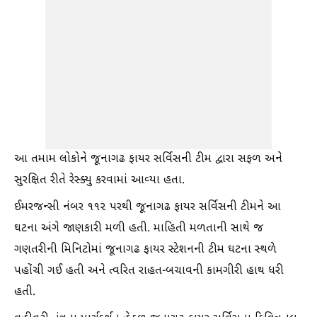
આ તમામ લોકોને જૂનાગઢ ફાયર સર્વિસની ટીમ દ્વારા સફળ અને
સુરક્ષિત રીતે રેસ્ક્યુ કરવામાં આવ્યા હતા.
ઈમરજન્સી નંબર ૧૧૨ પરથી જૂનાગઢ ફાયર સર્વિસની ટીમને આ
ઘટના અંગે જાણકારી મળી હતી. માહિતી મળતાની સાથે જ
ગણતરીની મિનિટોમાં જૂનાગઢ ફાયર સ્ટેશનની ટીમ ઘટના સ્થળે
પહોંચી ગઈ હતી અને ત્વરિત રાહત-બચાવની કામગીરી હાથ ધરી
હતી.