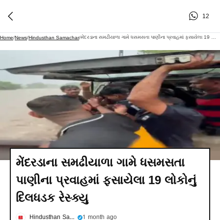
12
મેંદરડાના સમઢીયાળા ગામે ધસમસતા પાણીના પ્રવાહમાં ફસાયેલા 19 લોકોનું દિલધડક રેસ્ક્યુ
Home
/
News
/
Hindusthan Samachar
/
મેંદરડાના સમઢીયાળા ગામે ધસમસતા
પાણીના પ્રવાહમાં ફસાયેલા 19 લોકોનું
દિલધડક રેસ્ક્યુ
Hindusthan Samachar
1 month ago