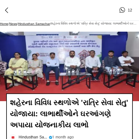
12
શહેરના વિવિધ સ્થળોએ 'રાત્રિ સેવા સેતુ' યોજાયા: લાભાર્થીઓને ઘરઆંગણે અપાયા યોજનાકીય લાભો
Home
/
News
/
Hindusthan Samachar
/
શહેરના વિવિધ સ્થળોએ 'રાત્રિ સેવા સેતુ'
યોજાયા: લાભાર્થીઓને ઘરઆંગણે
અપાયા યોજનાકીય લાભો
Hindusthan Samachar
1 month ago