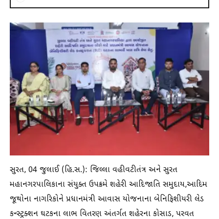
સુરત, 04 જુલાઈ (હિ.સ.): જિલ્લા વહીવટીતંત્ર અને સુરત
મહાનગરપાલિકાના સંયુક્ત ઉપક્રમે શહેરી આદિજાતિ સમુદાય,આદિમ
જૂથોના નાગરિકોને પ્રધાનમંત્રી આવાસ યોજનાના બેનિફિશીયરી લેડ
કન્સ્ટ્રક્શન ઘટકના લાભ વિતરણ અંતર્ગત શહેરના કોસાડ, પરવત