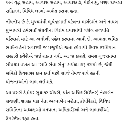
અને વૃદ્ધ સહાય, આવાસ સહાય, આધારકાર્ડ, પેઢીનામુ, મરણ દાખલા
સહિતના વિવિધ લાભો અર્પણ કરાયા હતા.
નોંધનીય છે કે, મુખ્યમંત્રી ભૂપેન્દ્રભાઈ પટેલના માર્ગદર્શન અને નાયબ
મુખ્યમંત્રી હર્ષભાઈ સંઘવીના વિશેષ પ્રયાસોથી ગરીબ હળપતિ
પરિવારો માટે આ અનોખી પહેલ કરવામાં આવી છે. આપણા શ્રમિક
ભાઈ-બહેનો સવારથી જ મજૂરીએ જતા હોવાથી દિવસ દરમિયાન
સરકારી કચેરીએ જઈ શકતા નથી. આ જ કારણે, સમગ્ર ગુજરાતમાં
સૌપ્રથમ વખત આ 'રાત્રિ સેવા સેતુ' કાર્યક્રમ શરૂ કરાયો છે, જેથી
શ્રમિકો દિવસભર કામ કર્યા પછી સાંજે તેમજ રાત્રે હકની
યોજનાઓનો લાભ લઈ શકે.
આ પ્રસંગે ડે.મેયર સુધાકર ચૌધરી, પ્રાંત અધિકારી(ઉત્તર) નેહાબેન
સવાણી, શાસક પક્ષ નેતા અલ્પાબેન મહેતા, કોર્પોરેટરો, વિવિધ
સમિતિના અધ્યક્ષઓ મનપાના અધિકારીઓ અને લાભાર્થીઓ
ઉપસ્થિત રહ્યા હતા.