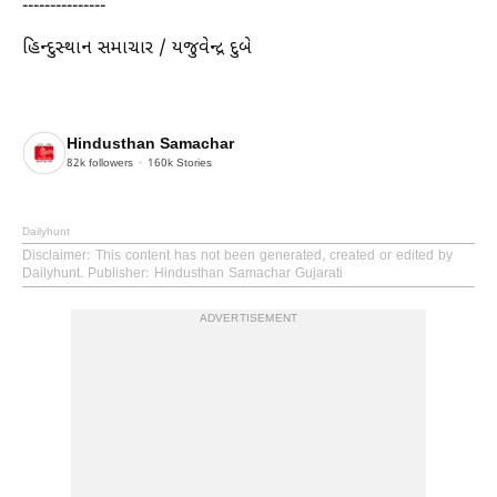
---------------
હિન્દુસ્થાન સમાચાર / યજુવેન્દ્ર દુબે
Hindusthan Samachar
82k
followers
160k
Stories
Dailyhunt
Disclaimer
: This content has not been generated, created or edited by
Dailyhunt. Publisher: Hindusthan Samachar Gujarati
ADVERTISEMENT