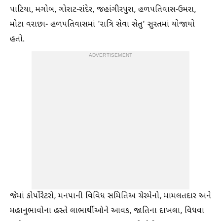
પાટિયા, મગોબ, ગોરાટ-રાંદેર, જહાંગીરપુરા, હળપતિવાસ-ઉમરા,
મોટા વરાછા- હળપતિવાસમાં 'રાત્રિ સેવા સેતુ' સુરતમાં યોજાયો
હતો.
ADVERTISEMENT
જેમાં કોર્પોરેટરો, મનપાની વિવિધ સમિતિઅ ચેરમેનો, મામલતદાર અને
મહાનુભાવોના હસ્તે લાભાર્થીઓને આવક, જાતિના દાખલા, વિધવા