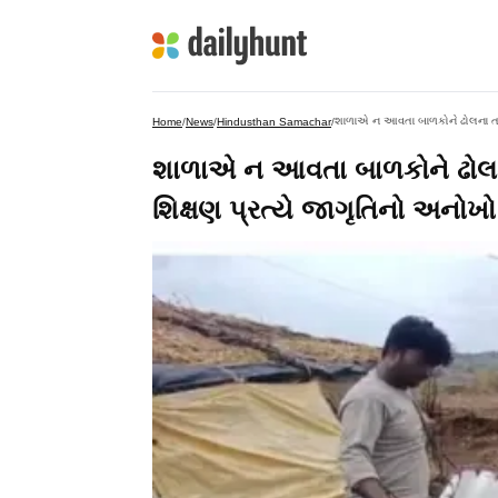
શાળાએ ન આવતા બાળકોને ઢોલના તાલે 
Home
/
News
/
Hindusthan Samachar
/
શાળાએ ન આવતા બાળકોને ઢોલના 
શિક્ષણ પ્રત્યે જાગૃતિનો અનોખ