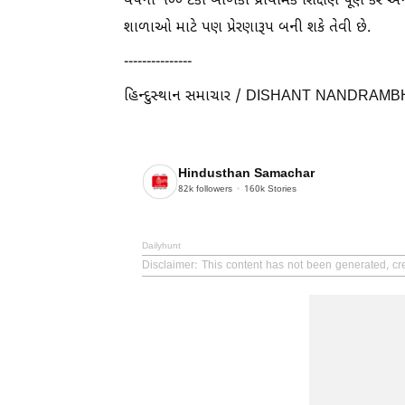
વર્ષના ૧૦૦ ટકા બાળકો પ્રાથમિક શિક્ષણ પૂર્ણ કર
શાળાઓ માટે પણ પ્રેરણારૂપ બની શકે તેવી છે.
---------------
હિન્દુસ્થાન સમાચાર / DISHANT NANDRAM
Hindusthan Samachar
82k
followers
160k
Stories
Dailyhunt
Disclaimer
: This content has not been generated, cr