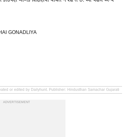
ે અને કોઈપણ બાળક શિક્ષણથી વંચિત ન રહે તે છે. આ પહેલ અન્ય
BHAI GONADLIYA
eated or edited by Dailyhunt. Publisher: Hindusthan Samachar Gujarati
ADVERTISEMENT