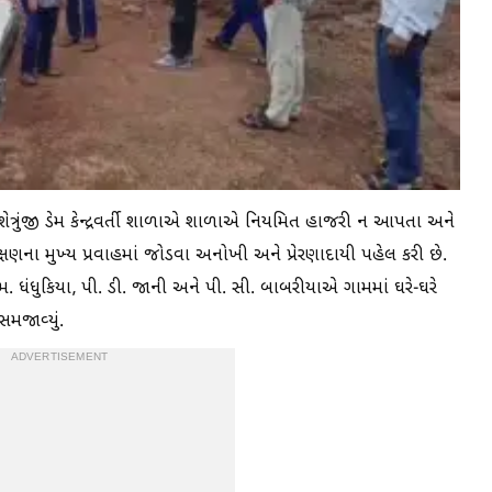
ત્રુંજી ડેમ કેન્દ્રવર્તી શાળાએ શાળાએ નિયમિત હાજરી ન આપતા અને
્ષણના મુખ્ય પ્રવાહમાં જોડવા અનોખી અને પ્રેરણાદાયી પહેલ કરી છે.
 ધંધુકિયા, પી. ડી. જાની અને પી. સી. બાબરીયાએ ગામમાં ઘરે-ઘરે
મજાવ્યું.
ADVERTISEMENT