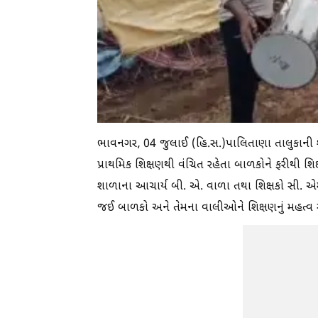
ભાવનગર, 04 જુલાઈ (હિ.સ.)પાલિતાણા તાલુકાની શે
પ્રાથમિક શિક્ષણથી વંચિત રહેતા બાળકોને ફરીથી શિક
શાળાના આચાર્ય બી. એ. વાળા તથા શિક્ષકો સી. એમ.
જઈ બાળકો અને તેમના વાલીઓને શિક્ષણનું મહત્વ સ