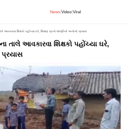
|
|
News
Video
Viral
આવકારવા શિક્ષકો પહોંચ્યા ઘરે, શિક્ષણ પ્રત્યે જાગૃતિનો અનોખો પ્રયાસ
તાલે આવકારવા શિક્ષકો પહોંચ્યા ઘરે,
ો પ્રયાસ