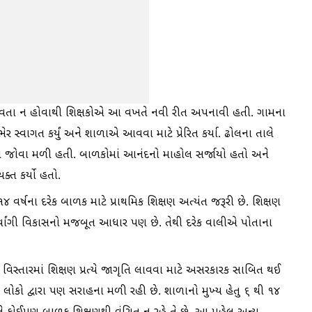
વતા ન હોવાથી શિક્ષકોએ આ વખતે નવી રીત અપનાવી હતી. ગામના
સ્વાગત કર્યું અને શાળાએ આવવા માટે પ્રેરિત કર્યા. ઢોલના તાલે
કતા જોવા મળી હતી. બાળકોમાં આનંદનો માહોલ સર્જાયો હતો અને
્ત કર્યો હતો.
 વર્ષના દરેક બાળક માટે પ્રાથમિક શિક્ષણ અત્યંત જરૂરી છે. શિક્ષણ
સર્વાંગી વિકાસનો મજબૂત આધાર પણ છે. તેથી દરેક વાલીએ પોતાના
રામ્ય વિસ્તારમાં શિક્ષણ પ્રત્યે જાગૃતિ લાવવા માટે અસરકારક સાબિત થઈ
િક લોકો દ્વારા પણ સરાહના મળી રહી છે. શાળાનો મુખ્ય હેતુ ૬ થી ૧૪