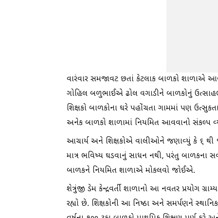
વારંવાર સમજાવટ છતાં કેટલાક બાળકો શાળાએ આ
ગોહિલ બળુભાઈએ ઢોલ વગાડીને બાળકોનું ઉત્સાહભેર 
શિક્ષકો બાળકોના ઘરે પહોંચતા ગામમાં પણ ઉત્સુ
અનેક બાળકો શાળામાં નિયમિત આવવાનો સંકલ્પ વ્યક
આચાર્ય અને શિક્ષકોએ વાલીઓને જણાવ્યું કે ૬ થી ૧૪
માત્ર ભવિષ્ય ઘડવાનું સાધન નથી, પરંતુ બાળકના 
બાળકને નિયમિત શાળાએ મોકલવો જોઈએ.
શેત્રુંજી ડેમ કેન્દ્રવર્તી શાળાનો આ નવતર પ્રયોગ ગ્
રહ્યો છે. શિક્ષકોની આ નિષ્ઠા અને સમર્પણને સ્થાન