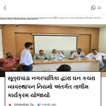
12
સૂત્રાપાડા નગરપાલિકા દ્વારા ઘન કચરા વ્યવસ્થાપન નિયમો અંતર્ગત તાલીમ કાર્યક્રમ યોજાયો
Home
/
News
/
Hindusthan Samachar
/
સૂત્રાપાડા નગરપાલિકા દ્વારા ઘન કચરા
વ્યવસ્થાપન નિયમો અંતર્ગત તાલીમ
કાર્યક્રમ યોજાયો
Hindusthan Samachar
1 month ago