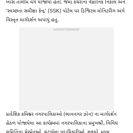
ખાસ તાલીમ વર્ગ યોજાયો હતો. જેમાં કચરાના વૈજ્ઞાનિક નિકાલ અને
'સ્વચ્છતા સમીક્ષા કેન્દ્ર' (SSK) પોર્ટલ પર ડિજિટલ મોનિટરિંગ અંગે
વિસ્તૃત માર્ગદર્શન અપાયું હતું.
ADVERTISEMENT
પ્રાદેશિક કમિશ્નર નગરપાલિકાઓ (ભાવનગર ઝોન) ના માર્ગદર્શન
હેઠળ યોજાયેલા આ કાર્યક્રમમાં નગરપાલિકાના પ્રમુખશ્રી, વિવિધ
સમિતિના ચેરમેનઓ, ચૂંટાયેલા પદાધિકારીઓ, સભ્યો, મુખ્ય