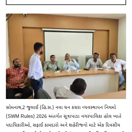
સોમનાથ,2 જુલાઈ (હિ.સ.) નવા ઘન કચરા વ્યવસ્થાપન નિયમો
(SWM Rules) 2026 અંતર્ગત સૂત્રાપાડા નગરપાલિકા હોલ ખાતે
પદાધિકારીઓ, સફાઈ કામદારો અને શહેરીજનો માટે એક દિવસીય