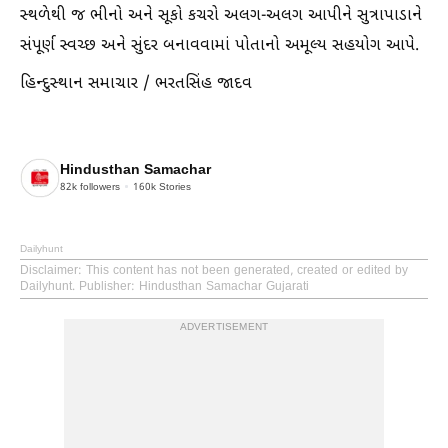
સ્થળેથી જ ભીનો અને સૂકો કચરો અલગ-અલગ આપીને સુત્રાપાડાને
સંપૂર્ણ સ્વચ્છ અને સુંદર બનાવવામાં પોતાનો અમૂલ્ય સહયોગ આપે.
હિન્દુસ્થાન સમાચાર / ભરતસિંહ જાદવ
Hindusthan Samachar
82k
followers
160k
Stories
Dailyhunt
Disclaimer
: This content has not been generated, created or edited by
Dailyhunt. Publisher: Hindusthan Samachar Gujarati
ADVERTISEMENT