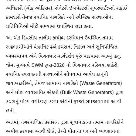
અધિકારી (ચીફ ઓફિસર), સેનેટરી ઇન્સ્પેક્ટર્સ, સુપરવાઈઝર્સ, સફાઈ
કામદારો તેમજ સ્થાનિક નાગરિકો અને સ્વૈચ્છિક સંસ્થાઓના
પ્રતિનિધિઓ મોટી સંખ્યામાં ઉપસ્થિત રહ્યા હતા.
આ એક દિવસીય તાલીમ કાર્યક્રમ દરમિયાન ઉપસ્થિત તમામ
સહભાગીઓને વૈજ્ઞાનિક ઢબે કચરાના નિકાલ અને સુનિયોજિત
વ્યવસ્થાપન અંગે વિગતવાર માર્ગદર્શન પૂરું પાડવામાં આવ્યું હતું.
જેમાં મુખ્યત્વે SWM રૂલ્સ-2026 નો વિગતવાર પરિચય, શહેરી
સ્થાનિક સ્વરાજ્યની સંસ્થાઓને સોંપવામાં આવેલ કાનૂની
જવાબદારીઓ, તેમજ સામાન્ય નાગરિકો (Waste Generators)
અને મોટા વ્યવસાયિક એકમો (Bulk Waste Generators) દ્વારા
કચરાનું યોગ્ય વર્ગીકરણ કરવા અંગેની ફરજો સમજાવવામાં આવી
હતી.
અંતમાં, નગરપાલિકા પ્રશાસન દ્વારા સૂત્રાપાડાના તમામ નાગરિકોને
અપીલ કરવામાં આવી છે કે, તેઓ પોતાના ઘર અને વ્યવસાયના