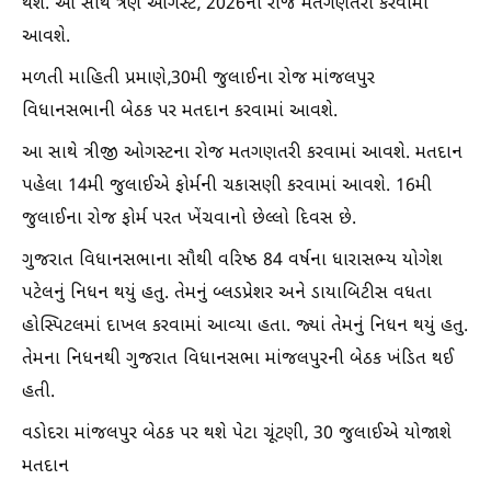
થશે. આ સાથે ત્રણ ઓગસ્ટ, 2026ના રોજ મતગણતરી કરવામાં
આવશે.
મળતી માહિતી પ્રમાણે,30મી જુલાઈના રોજ માંજલપુર
વિધાનસભાની બેઠક પર મતદાન કરવામાં આવશે.
આ સાથે ત્રીજી ઓગસ્ટના રોજ મતગણતરી કરવામાં આવશે. મતદાન
પહેલા 14મી જુલાઈએ ફોર્મની ચકાસણી કરવામાં આવશે. 16મી
જુલાઈના રોજ ફોર્મ પરત ખેંચવાનો છેલ્લો દિવસ છે.
ગુજરાત વિધાનસભાના સૌથી વરિષ્ઠ 84 વર્ષના ધારાસભ્ય યોગેશ
પટેલનું નિધન થયું હતુ. તેમનું બ્લડપ્રેશર અને ડાયાબિટીસ વધતા
હોસ્પિટલમાં દાખલ કરવામાં આવ્યા હતા. જ્યાં તેમનું નિધન થયું હતુ.
તેમના નિધનથી ગુજરાત વિધાનસભા માંજલપુરની બેઠક ખંડિત થઈ
હતી.
વડોદરા માંજલપુર બેઠક પર થશે પેટા ચૂંટણી, 30 જુલાઈએ યોજાશે
મતદાન