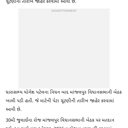
ચૂંટણીની તારીખ જાહેર કરવામાં આવી છે.
ADVERTISEMENT
ધારાસભ્ય યોગેશ પટેલના નિધન બાદ માંજલપુર વિધાનસભાની બેઠક
ખાલી પડી હતી. જે માટેની પેટા ચૂંટણીની તારીખ જાહેર કરવામાં
આવી છે.
30મી જુલાઈના રોજ માંજલપુર વિધાનસભાની બેઠક પર મતદાન