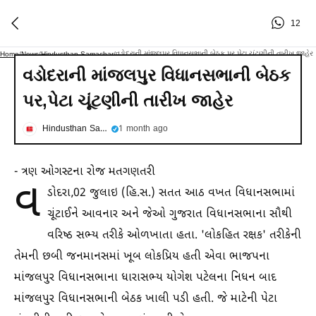
12
વડોદરાની માંજલપુર વિધાનસભાની બેઠક પર,પેટા ચૂંટણીની તારીખ જાહેર
Home
/
News
/
Hindusthan Samachar
/
વડોદરાની માંજલપુર વિધાનસભાની બેઠક
પર,પેટા ચૂંટણીની તારીખ જાહેર
Hindusthan Samachar
1 month ago
- ત્રણ ઓગસ્ટના રોજ મતગણતરી
વ
ડોદરા,02 જુલાઇ (હિ.સ.) સતત આઠ વખત વિધાનસભામાં
ચૂંટાઈને આવનાર અને જેઓ ગુજરાત વિધાનસભાના સૌથી
વરિષ્ઠ સભ્ય તરીકે ઓળખાતા હતા. 'લોકહિત રક્ષક' તરીકેની
તેમની છબી જનમાનસમાં ખૂબ લોકપ્રિય હતી એવા ભાજપના
માંજલપુર વિધાનસભાના ધારાસભ્ય યોગેશ પટેલના નિધન બાદ
માંજલપુર વિધાનસભાની બેઠક ખાલી પડી હતી. જે માટેની પેટા