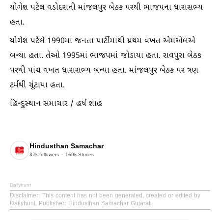
યોગેશ પટેલ વડોદરાની માંજલપુર બેઠક પરથી ભાજપના ધારાસભ્ય
હતા.
યોગેશ પટેલે 1990માં જનતા પાર્ટીમાંથી પ્રથમ વખત એમએલએ
બન્યા હતા. તેઓ 1995માં ભાજપમાં જોડાયા હતા. રાવપુરા બેઠક
પરથી પાંચ વખત ધારાસભ્ય બન્યા હતા. માંજલપુર બેઠક પર ત્રણ
ટર્મથી ચૂંટાયા હતા.
હિન્દુસ્થાન સમાચાર / હર્ષ શાહ
Hindusthan Samachar
82k
followers
160k
Stories
Dailyhunt
Disclaimer
: This content has not been generated, created or edited by
Dailyhunt. Publisher: Hindusthan Samachar Gujarati