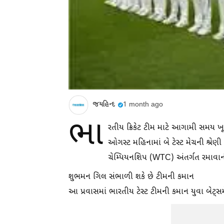
જયહિન્દ
1 month ago
ભા
રતીય ક્રિકેટ ટીમ માટે આગામી સમય 
ઓગસ્ટ મહિનામાં બે ટેસ્ટ મેચની શ્રેણી 
ચેમ્પિયનશિપ (WTC) અંતર્ગત રમાવાની 
શુભમન ગિલ સંભાળી શકે છે ટીમની કમાન
આ પ્રવાસમાં ભારતીય ટેસ્ટ ટીમની કમાન યુવા બેટ્સ