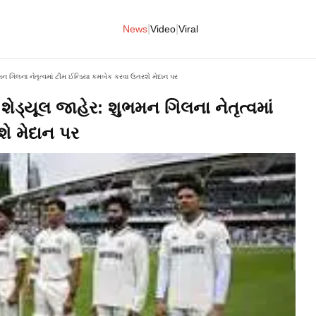
|
|
News
Video
Viral
શુભમન ગિલના નેતૃત્વમાં ટીમ ઈન્ડિયા કમબેક કરવા ઉતરશે મેદાન પર
ું શેડ્યૂલ જાહેર: શુભમન ગિલના નેતૃત્વમાં
ે મેદાન પર