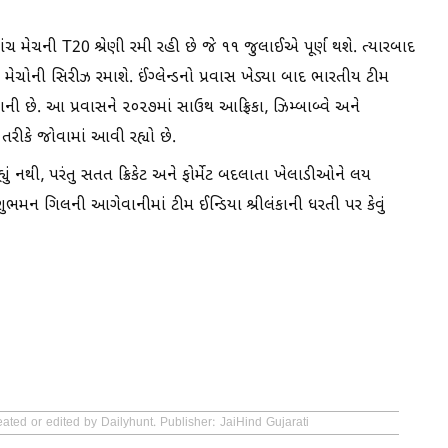
ે પાંચ મેચની T20 શ્રેણી રમી રહી છે જે ૧૧ જુલાઈએ પૂર્ણ થશે. ત્યારબાદ
ે મેચોની સિરીઝ રમાશે. ઈંગ્લેન્ડનો પ્રવાસ ખેડ્યા બાદ ભારતીય ટીમ
ાવાની છે. આ પ્રવાસને ૨૦૨૭માં સાઉથ આફ્રિકા, ઝિમ્બાબ્વે અને
ી તરીકે જોવામાં આવી રહ્યો છે.
હ્યું નથી, પરંતુ સતત ક્રિકેટ અને ફોર્મેટ બદલાતા ખેલાડીઓને લય
શુભમન ગિલની આગેવાનીમાં ટીમ ઈન્ડિયા શ્રીલંકાની ધરતી પર કેવું
ated or edited by Dailyhunt. Publisher: JaiHind Gujarati