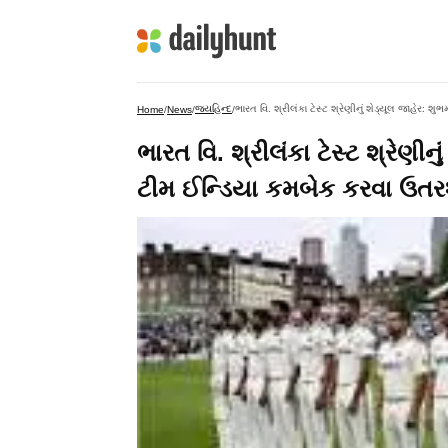
જયહિન્દ
ભારત વિ. શ્રીલંકા ટેસ્ટ શ્રેણીનું શેડ્યૂલ જાહેર: 
Home
/
News
/
/
ભારત વિ. શ્રીલંકા ટેસ્ટ શ્રેણીન
ટીમ ઈન્ડિયા કમબેક કરવા ઉતરશ