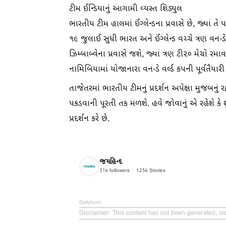
ટીમ ઈન્ડિયાનું આગામી વ્યસ્ત શિડ્યુલ
ભારતીય ટીમ હાલમાં ઈંગ્લેન્ડના પ્રવાસે છે, જ્યાં ત
૧૯ જુલાઈ સુધી ભારત અને ઈંગ્લેન્ડ વચ્ચે ત્રણ વન-ડ
ઝિમ્બાબ્વેના પ્રવાસે જશે, જ્યાં ત્રણ ટી૨૦ મેચો રમ
નામિબિયામાં યોજાનારા વન-ડે વર્લ્ડ કપની પૂર્વતૈયાર
તાજેતરમાં ભારતીય ટીમનું પ્રદર્શન અપેક્ષા મુજબનું ર
પકડવાની પૂરતી તક મળશે. હવે જોવાનું એ રહેશે કે 
પ્રદર્શન કરે છે.
જયહિન્દ
31k
followers
125k
Stories
Dailyhunt
Disclaimer
: This content has not been generated, cre