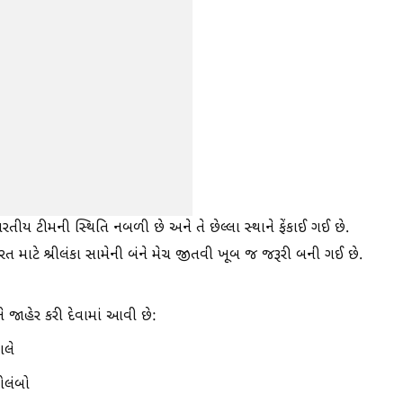
ભારતીય ટીમની સ્થિતિ નબળી છે અને તે છેલ્લા સ્થાને ફેંકાઈ ગઈ છે.
રત માટે શ્રીલંકા સામેની બંને મેચ જીતવી ખૂબ જ જરૂરી બની ગઈ છે.
તે જાહેર કરી દેવામાં આવી છે:
ાલે
ોલંબો