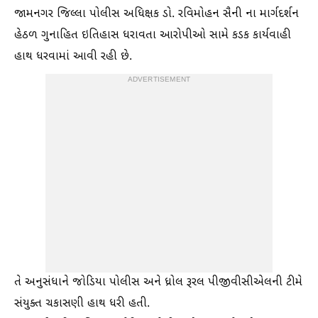
જામનગર જિલ્લા પોલીસ અધિક્ષક ડો. રવિમોહન સૈની ના માર્ગદર્શન
હેઠળ ગુનાહિત ઇતિહાસ ધરાવતા આરોપીઓ સામે કડક કાર્યવાહી
હાથ ધરવામાં આવી રહી છે.
ADVERTISEMENT
તે અનુસંધાને જોડિયા પોલીસ અને ધ્રોલ રૂરલ પીજીવીસીએલની ટીમે
સંયુક્ત ચકાસણી હાથ ધરી હતી.