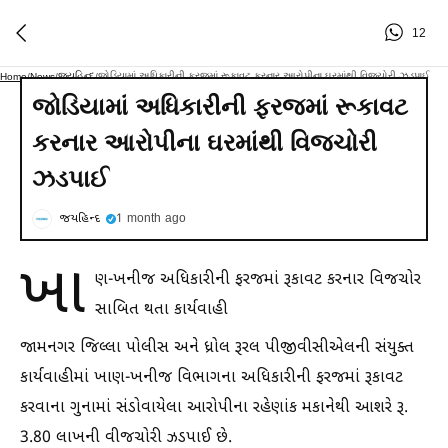
12
જયહિન્દ
જોડિયામાં અધિકારીની ફરજમાં રૂકાવટ કરનાર આરોપીના ઘરમાંથી વિજચોરી ઝડપાઈ
Home
/
News
/
/
જોડિયામાં અધિકારીની ફરજમાં રૂકાવટ
કરનાર આરોપીના ઘરમાંથી વિજચોરી
ઝડપાઈ
જયહિન્દ
1 month ago
ખા
ણ-ખનીજ અધિકારીની ફરજમાં રૂકાવટ કરનાર વિજચોર
સાબિત થતા કાર્યવાહી
જામનગર જિલ્લા પોલીસ અને ધ્રોલ રૂરલ પીજીવીસીએલની સંયુક્ત
કાર્યવાહીમાં ખાણ-ખનીજ વિભાગના અધિકારીની ફરજમાં રૂકાવટ
કરવાના ગુનામાં સંડોવાયેલા આરોપીના રહેણાંક મકાનેથી આશરે રૂ.
3.80 લાખની વીજચોરી ઝડપાઈ છે.