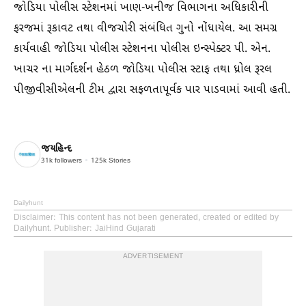
જોડિયા પોલીસ સ્ટેશનમાં ખાણ-ખનીજ વિભાગના અધિકારીની
ફરજમાં રૂકાવટ તથા વીજચોરી સંબંધિત ગુનો નોંધાયેલ. આ સમગ્ર
કાર્યવાહી જોડિયા પોલીસ સ્ટેશનના પોલીસ ઇન્સ્પેક્ટર પી. એન.
ખાચર ના માર્ગદર્શન હેઠળ જોડિયા પોલીસ સ્ટાફ તથા ધ્રોલ રૂરલ
પીજીવીસીએલની ટીમ દ્વારા સફળતાપૂર્વક પાર પાડવામાં આવી હતી.
જયહિન્દ
31k
followers
125k
Stories
Dailyhunt
Disclaimer
: This content has not been generated, created or edited by
Dailyhunt. Publisher: JaiHind Gujarati
ADVERTISEMENT