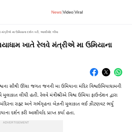
|
|
News
Video
Viral
ે મંત્રીએ મા ઉમિયાના દર્શન કરી, આશીર્વાદ લીધા
યાધામ ખાતે રેલવે મંત્રીએ મા ઉમિયાના
િશ્વના સૌથી ઊંચા જગત જનની મા ઉમિયાના મંદિર વિશ્વઉમિયાધામની
વજીએ મુલાકાત લીધી હતી. રેલવે મંત્રીશ્રીએ વિશ્વ ઉમિયા ફાઉન્ડેશન દ્વારા
મંદિરના રાફ્ટ અને ગર્ભગૃહના બેઝની મુલાકાત લઈ ઝીટણવટ ભર્યું
ના દર્શન કરી આશીર્વાદ પ્રાપ્ત કર્યા હતા.
ADVERTISEMENT