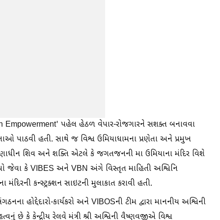
Youth Empowerment' પહેલ હેઠળ વેપાર-રોજગારને સશક્ત બનાવવા
નાઓ પાઠવી હતી. સાથે જ વિશ્વ ઉમિયાધામના પ્રણેતા અને પ્રમુખ
ર્માણાધીન શિવ અને શક્તિ એટલે કે જગતજનની મા ઉમિયાના મંદિર વિશે
કલ્પો જેવા કે VIBES અને VBN અંગે વિસ્તૃત માહિતી અશ્વિનિ
મંદિરની કન્સ્ટ્રક્શન સાઇટની મુલાકાત કરાવી હતી.
ંગઠનના હોદ્દેદારો-કાર્યકરો અને VIBOSની ટીમ દ્વારા માનનીય અશ્વિની
વનું છે કે કેન્દ્રીય રેલવે મંત્રી શ્રી અશ્વિની વૈષ્ણવજીએ વિશ્વ