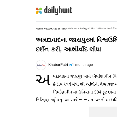
અમદાવાદના જાસપુરમાં વિશ્વઉમિયાધામ ખાતે રેલવ
Home
/
News
/
KhabarPatri
/
અમદાવાદના જાસપુરમાં વિશ્વઉમિ
દર્શન કરી, આશીર્વાદ લીધા
KhabarPatri
1 month ago
અ
મદાવાદના જાસપુર ખાતે નિર્માણાધીન વ
કેન્દ્રીય રેલવે મંત્રી શ્રી અશ્વિની વૈષ્ણ
નિર્માણાધીન મા ઉમિયાના 504 ફૂટ ઊંચા 
નિરિક્ષણ કર્યું હતું. આ સાથે જ જગત જનની મા ઉમિયા