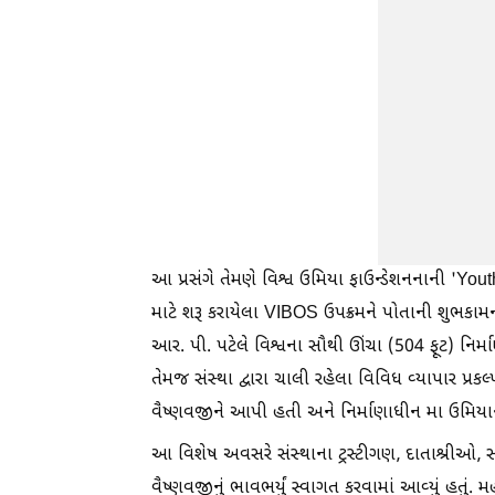
આ પ્રસંગે તેમણે વિશ્વ ઉમિયા ફાઉન્ડેશનનાની '
માટે શરૂ કરાયેલા VIBOS ઉપક્રમને પોતાની શુભકામ
આર. પી. પટેલે વિશ્વના સૌથી ઊંચા (504 ફૂટ) નિ
તેમજ સંસ્થા દ્વારા ચાલી રહેલા વિવિધ વ્યાપાર પ્ર
વૈષ્ણવજીને આપી હતી અને નિર્માણાધીન મા ઉમિયાના 
આ વિશેષ અવસરે સંસ્થાના ટ્રસ્ટીગણ, દાતાશ્રીઓ, સ
વૈષ્ણવજીનું ભાવભર્યું સ્વાગત કરવામાં આવ્યું હતું. મહત્