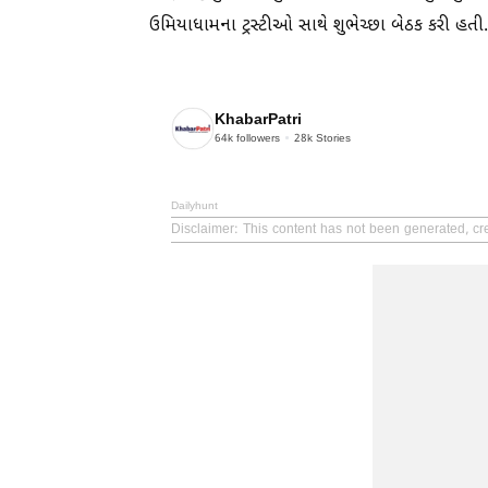
ઉમિયાધામના ટ્રસ્ટીઓ સાથે શુભેચ્છા બેઠક કરી હતી.
KhabarPatri
64k
followers
28k
Stories
Dailyhunt
Disclaimer
: This content has not been generated, cr