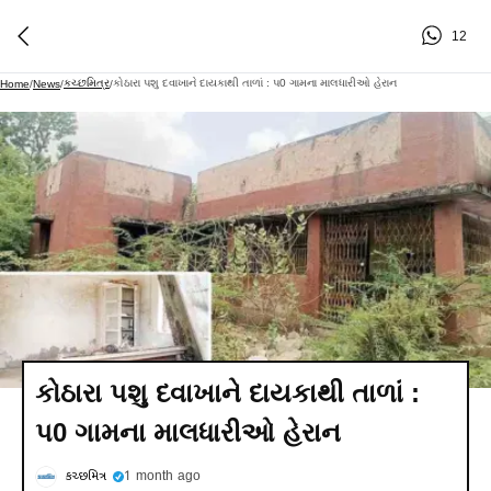
12
કચ્છમિત્ર
કોઠારા પશુ દવાખાને દાયકાથી તાળાં : પ0 ગામના માલધારીઓ હેરાન
Home
/
News
/
/
કોઠારા પશુ દવાખાને દાયકાથી તાળાં :
પ0 ગામના માલધારીઓ હેરાન
કચ્છમિત્ર
1 month ago