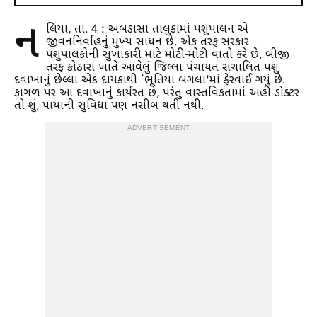
ન
લિયા, તા. 4 : અબડાસા તાલુકામાં પશુપાલન એ
જીવનનિર્વાહનું મુખ્ય સાધન છે. એક તરફ સરકાર
પશુપાલકોની સુખાકારી માટે મોટી-મોટી વાતો કરે છે, બીજી
તરફ કોઠારા ખાતે આવેલું જિલ્લા પંચાયત સંચાલિત પશુ
દવાખાનું છેલ્લા એક દાયકાથી `ભૂતિયા બંગલા'માં ફેરવાઈ ગયું છે.
કાગળ પર આ દવાખાનું કાર્યરત છે, પરંતુ વાસ્તવિકતામાં અહીં ડોક્ટર
તો શું, પાયાની સુવિધા પણ નસીબ થતી નથી.
ADVERTISEMENT