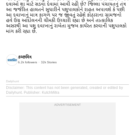
દવાઓ શા માટે સડવા દેવામાં આવી રહી છે? જિલ્લા પંચાયતનું તંત્ર
આ જર્જરિત હાલતને સુધારીને પશુપાલકોને રાહત અપાવશે કે પછી
આ દવાખાનું માત્ર કાગળ પર જ જીવતું રહેશે કોઠારાના ગ્રામજનો
હવે ઉગ્ર આંદોલનની ચીમકી ઉચ્ચારી રહ્યા છે અને તાત્કાલિક
અસરથી આ પશુ દવાખાનું રાબેતા મુજબ કાર્યરત કરવાની પશુપાલકો
માંગ કરી રહ્યા છે.
કચ્છમિત્ર
6.2k
followers
32k
Stories
Dailyhunt
Disclaimer
: This content has not been generated, created or edited by
Dailyhunt. Publisher: KutchMitra
ADVERTISEMENT