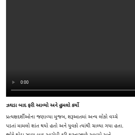
ઝઘડા બાદ ફરી આવ્યો અને હુમલો કર્યો
પ્રત્યક્ષદર્શીઓના જણાવ્યા મુજબ, શરૂઆતમાં અન્ય લોકો વચ્ચે
પડતાં મામલો શાંત થયો હતો અને યુવકો ત્યાંથી ચાલ્યા ગયા હતા.