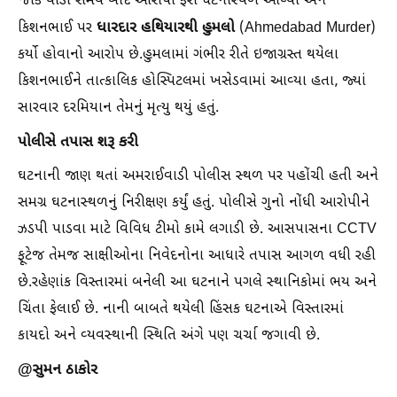
જોકે થોડા સમય બાદ આરોપી ફરી ઘટનાસ્થળે આવ્યો અને
ધારદાર હથિયારથી હુમલો
કિશનભાઈ પર
(Ahmedabad Murder)
કર્યો હોવાનો આરોપ છે.હુમલામાં ગંભીર રીતે ઇજાગ્રસ્ત થયેલા
કિશનભાઈને તાત્કાલિક હોસ્પિટલમાં ખસેડવામાં આવ્યા હતા, જ્યાં
સારવાર દરમિયાન તેમનું મૃત્યુ થયું હતું.
પોલીસે તપાસ શરૂ કરી
ઘટનાની જાણ થતાં અમરાઈવાડી પોલીસ સ્થળ પર પહોંચી હતી અને
સમગ્ર ઘટનાસ્થળનું નિરીક્ષણ કર્યું હતું. પોલીસે ગુનો નોંધી આરોપીને
ઝડપી પાડવા માટે વિવિધ ટીમો કામે લગાડી છે. આસપાસના CCTV
ફૂટેજ તેમજ સાક્ષીઓના નિવેદનોના આધારે તપાસ આગળ વધી રહી
છે.રહેણાંક વિસ્તારમાં બનેલી આ ઘટનાને પગલે સ્થાનિકોમાં ભય અને
ચિંતા ફેલાઈ છે. નાની બાબતે થયેલી હિંસક ઘટનાએ વિસ્તારમાં
કાયદો અને વ્યવસ્થાની સ્થિતિ અંગે પણ ચર્ચા જગાવી છે.
@સુમન ઠાકોર