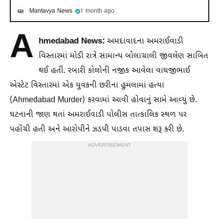
Mantavya News
1 month ago
A
hmedabad News:
અમદાવાદના અમરાઈવાડી
વિસ્તારમાં મોડી રાત્રે સામાન્ય બોલાચાલી જીવલેણ સાબિત
થઈ હતી. રબારી કોલોની નજીક આવેલા વાઘજીભાઈ
એસ્ટેટ વિસ્તારમાં એક યુવકની છરીના હુમલામાં હત્યા
(Ahmedabad Murder) કરવામાં આવી હોવાનું સામે આવ્યું છે.
ઘટનાની જાણ થતાં અમરાઈવાડી પોલીસ તાત્કાલિક સ્થળ પર
પહોંચી હતી અને આરોપીને ઝડપી પાડવા તપાસ શરૂ કરી છે.
ADVERTISEMENT