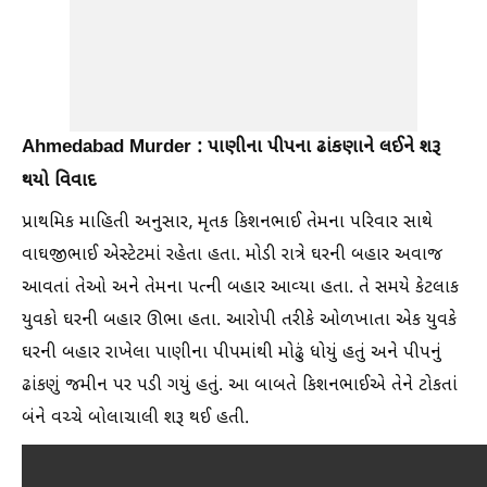
Ahmedabad Murder : પાણીના પીપના ઢાંકણાને લઈને શરૂ
થયો વિવાદ
પ્રાથમિક માહિતી અનુસાર, મૃતક કિશનભાઈ તેમના પરિવાર સાથે
વાઘજીભાઈ એસ્ટેટમાં રહેતા હતા. મોડી રાત્રે ઘરની બહાર અવાજ
આવતાં તેઓ અને તેમના પત્ની બહાર આવ્યા હતા. તે સમયે કેટલાક
યુવકો ઘરની બહાર ઊભા હતા. આરોપી તરીકે ઓળખાતા એક યુવકે
ઘરની બહાર રાખેલા પાણીના પીપમાંથી મોઢું ધોયું હતું અને પીપનું
ઢાંકણું જમીન પર પડી ગયું હતું. આ બાબતે કિશનભાઈએ તેને ટોકતાં
બંને વચ્ચે બોલાચાલી શરૂ થઈ હતી.