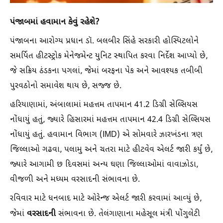
પંજાબમાં હવામાન કેવું રહેશે?
પંજાબના આરોગ્ય પ્રધાન ડૉ. બલબીર સિંહે સરકારી હોસ્પિટલોને
સમર્પિત હીટસ્ટ્રોક મેનેજમેન્ટ યુનિટ સ્થાપિત કરવા નિર્દેશ આપ્યો છે,
જે સક્રિય ઠંડકના પગલાં, જેમાં બરફના પેક અને આવશ્યક તબીબી
પુરવઠોનો સમાવેશ થાય છે, સજ્જ છે.
હરિયાણામાં, અંબાલામાં મહત્તમ તાપમાન 41.2 ડિગ્રી સેલ્સિયસ
નોંધાયું હતું, જ્યારે હિસારમાં મહત્તમ તાપમાન 42.4 ડિગ્રી સેલ્સિયસ
નોંધાયું હતું. હવામાન વિભાગ (IMD) એ સોમવારે ઝારખંડના ત્રણ
જિલ્લાઓ ગઢવા, પલામુ અને ચતરા માટે હીટવેવ એલર્ટ જારી કર્યું છે,
જ્યારે આગામી છ દિવસમાં અન્ય ઘણા જિલ્લાઓમાં વાવાઝોડા,
વીજળી અને મધ્યમ વરસાદની સંભાવના છે.
રવિવાર માટે ધનબાદ માટે ઓરેન્જ એલર્ટ જારી કરવામાં આવ્યું છે,
વરસાદની
જેમાં
સંભાવના છે. તેલંગાણાના મહેસૂલ મંત્રી પોંગુલેટી