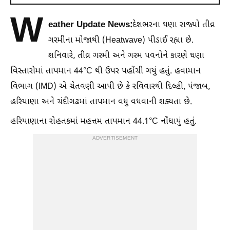
W
eather Update News:
દેશભરના ઘણા રાજ્યો તીવ્ર
ગરમીના મોજાથી (Heatwave) પીડાઈ રહ્યા છે.
શનિવારે, તીવ્ર ગરમી અને ગરમ પવનોને કારણે ઘણા
વિસ્તારોમાં તાપમાન 44°C થી ઉપર પહોંચી ગયું હતું. હવામાન
વિભાગ (IMD) એ ચેતવણી આપી છે કે રવિવારથી દિલ્હી, પંજાબ,
હરિયાણા અને ચંદીગઢમાં તાપમાન વધુ વધવાની શક્યતા છે.
હરિયાણાના રોહતકમાં મહત્તમ તાપમાન 44.1°C નોંધાયું હતું.
ADVERTISEMENT