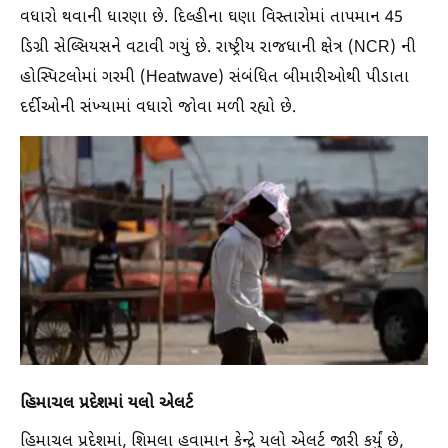
વધારો થવાની ધારણા છે. દિલ્હીના ઘણા વિસ્તારોમાં તાપમાન 45
ડિગ્રી સેલ્સિયસને વટાવી ગયું છે. રાષ્ટ્રીય રાજધાની ક્ષેત્ર (NCR) ની
હોસ્પિટલોમાં ગરમી (Heatwave) સંબંધિત બીમારીઓથી પીડાતા
દર્દીઓની સંખ્યામાં વધારો જોવા મળી રહ્યો છે.
હિમાચલ પ્રદેશમાં યલો એલર્ટ
હિમાચલ પ્રદેશમાં, શિમલા હવામાન કેન્દ્રે યલો એલર્ટ જારી કર્યું છે,