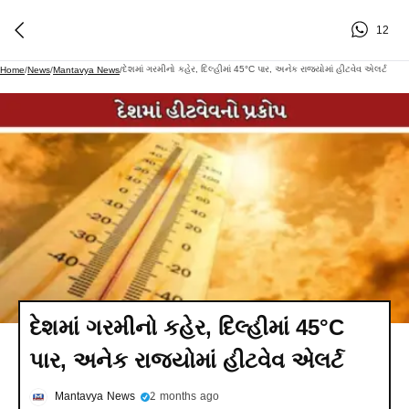
12
દેશમાં ગરમીનો કહેર, દિલ્હીમાં 45°C પાર, અનેક રાજ્યોમાં હીટવેવ એલર્ટ
Home
/
News
/
Mantavya News
/
દેશમાં ગરમીનો કહેર, દિલ્હીમાં 45°C
પાર, અનેક રાજ્યોમાં હીટવેવ એલર્ટ
Mantavya News
2 months ago