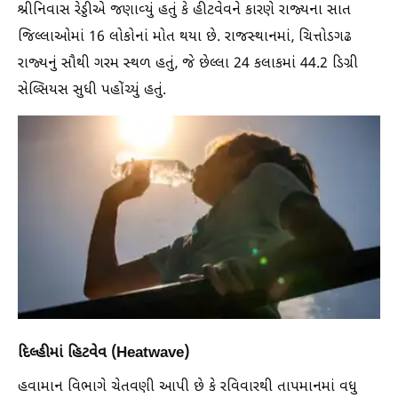
શ્રીનિવાસ રેડ્ડીએ જણાવ્યું હતું કે હીટવેવને કારણે રાજ્યના સાત
જિલ્લાઓમાં 16 લોકોનાં મોત થયા છે. રાજસ્થાનમાં, ચિત્તોડગઢ
રાજ્યનું સૌથી ગરમ સ્થળ હતું, જે છેલ્લા 24 કલાકમાં 44.2 ડિગ્રી
સેલ્સિયસ સુધી પહોંચ્યું હતું.
દિલ્હીમાં હિટવેવ (Heatwave)
હવામાન વિભાગે ચેતવણી આપી છે કે રવિવારથી તાપમાનમાં વધુ