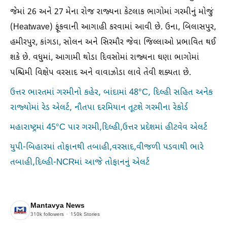
જેમાં 26 અને 27 મેના રોજ રાજ્યના કેટલાક ભાગોમાં ગરમીનું મોજું
(Heatwave) ફૂંકવાની આગાહી કરવામાં આવી છે. ઉના, બિલાસપુર,
હમીરપુર, કાંગડા, સોલન અને સિરમૌર જેવા જિલ્લાઓ પ્રભાવિત થઈ
શકે છે. વધુમાં, આગામી થોડા દિવસોમાં રાજ્યના ઘણા ભાગોમાં
પશ્ચિમી વિક્ષેપ વરસાદ અને વાવાઝોડા લાવે તેવી શક્યતા છે.
ઉત્તર ભારતમાં ગરમીનો કહેર, બાંદામાં 48°C, દિલ્હી સહિત અનેક
રાજ્યોમાં રેડ એલર્ટ, નૌતપા દરમિયાન તૂટશે ગરમીના રેકોર્ડ
મહારાષ્ટ્રમાં 45°C પાર ગરમી,દિલ્હી,ઉત્તર પ્રદેશમાં હીટવેવ એલર્ટ
યુપી-બિહારમાં તોફાનથી તબાહી,વરસાદ,વીજળી પડવાથી ભારે
તબાહી,દિલ્હી-NCRમાં આજે તોફાનનું એલર્ટ
Mantavya News
310k
followers
150k
Stories