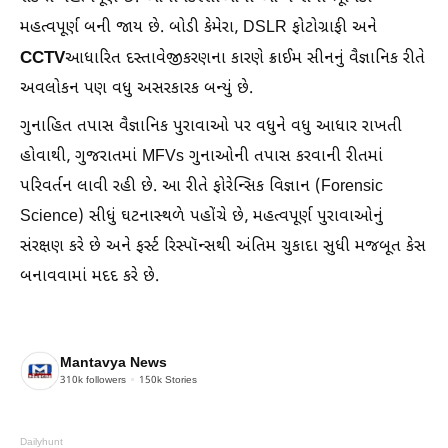
મહત્વપૂર્ણ બની જાય છે. બોડી કેમેરા, DSLR ફોટોગ્રાફી અને
CCTV
આધારિત દસ્તાવેજીકરણના કારણે ક્રાઈમ સીનનું વૈજ્ઞાનિક રીતે
અવલોકન પણ વધુ અસરકારક બન્યું છે.
ગુનાહિત તપાસ વૈજ્ઞાનિક પુરાવાઓ પર વધુને વધુ આધાર રાખતી
હોવાથી, ગુજરાતમાં MFVs ગુનાઓની તપાસ કરવાની રીતમાં
પરિવર્તન લાવી રહી છે. આ રીતે ફોરેન્સિક વિજ્ઞાન (Forensic
Science) સીધું ઘટનાસ્થળે પહોંચે છે, મહત્વપૂર્ણ પુરાવાઓનું
સંરક્ષણ કરે છે અને ફર્સ્ટ રિસ્પૉન્સથી અંતિમ ચુકાદા સુધી મજબૂત કેસ
બનાવવામાં મદદ કરે છે.
Mantavya News
310k
followers
150k
Stories
Dailyhunt