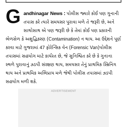
G
andhinagar News :
પોલીસ જ્યારે કોઈ પણ ગુનાની
તપાસ કરે ત્યારે સમયસર પુરાવા મળે તે જરૂરી છે, અને
સાથોસાથ એ પણ જરૂરી છે કે તેમાં કોઈ પણ પ્રકારની
ભેળસેળ કે અશુદ્ધિકરણ (Contamination) ન થાય. આ ઉદ્દેશને પૂર્ણ
કરવા માટે ગુજરામાં 47 ફોરેન્સિક વેન (Forensic Van)પોલીસ
તપાસમાં સહયોગ માટે કાર્યરત છે, જે સુનિશ્વિત કરે છે કે ગુનાના
સ્થળે પુરાવાનું ઝડપી સંરક્ષણ થાય, સમયસર તેનું પ્રાથમિક સ્ક્રિનિંગ
થાય અને પ્રાથમિક અભિપ્રાય મળે જેથી પોલીસ તપાસમાં ઝડપી
સહયોગ મળી શકે.
ADVERTISEMENT