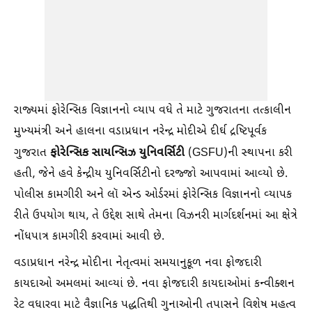
રાજ્યમાં ફોરેન્સિક વિજ્ઞાનનો વ્યાપ વધે તે માટે ગુજરાતના તત્કાલીન
મુખ્યમંત્રી અને હાલના વડાપ્રધાન નરેન્દ્ર મોદીએ દીર્ઘ દ્રષ્ટિપૂર્વક
ફોરેન્સિક સાયન્સિઝ યુનિવર્સિટી
ગુજરાત
(GSFU)ની સ્થાપના કરી
હતી, જેને હવે કેન્દ્રીય યુનિવર્સિટીનો દરજ્જો આપવામાં આવ્યો છે.
પોલીસ કામગીરી અને લૉ એન્ડ ઓર્ડરમાં ફોરેન્સિક વિજ્ઞાનનો વ્યાપક
રીતે ઉપયોગ થાય, તે ઉદ્દેશ સાથે તેમના વિઝનરી માર્ગદર્શનમાં આ ક્ષેત્રે
નોંધપાત્ર કામગીરી કરવામાં આવી છે.
વડાપ્રધાન નરેન્દ્ર મોદીના નેતૃત્વમાં સમયાનુકૂળ નવા ફોજદારી
કાયદાઓ અમલમાં આવ્યાં છે. નવા ફોજદારી કાયદાઓમાં કન્વીક્શન
રેટ વધારવા માટે વૈજ્ઞાનિક પદ્ધતિથી ગુનાઓની તપાસને વિશેષ મહત્વ