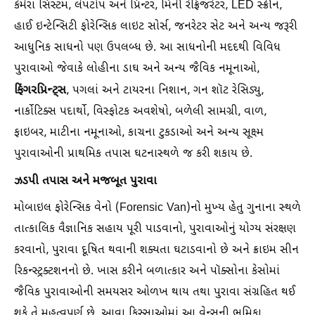
કેમેરા સિસ્ટમ, લેપટોપ અને પ્રિન્ટર, મિની રેફ્રિજરેટર, LED સ્ક્રીન,
હાઈ ઇન્ટેન્સિટી ફોરેન્સિક લાઇટ સોર્સ, જનરેટર સેટ અને અન્ય જરૂરી
આધુનિક સાધનો પણ ઉપલબ્ધ છે. આ સાધનોની મદદથી વિવિધ
પુરાવાઓ જેવાકે લોહીના ડાઘ અને અન્ય જૈવિક નમૂનાઓ,
ફિંગરપ્રિન્ટ્સ
, પગલાં અને ટાયરના નિશાન, ગન શૉટ રેસિડ્યુ,
નાર્કોટિક્સ પદાર્થો, વિસ્ફોટક અવશેષો, બળેલી સામગ્રી, વાળ,
ફાઇબર, માટીના નમૂનાઓ, કાચના ટુકડાઓ અને અન્ય સૂક્ષ્‍મ
પુરાવાઓની પ્રાથમિક તપાસ ઘટનાસ્થળે જ કરી શકાય છે.
ઝડપી તપાસ અને મજબૂત પુરાવા
મોબાઇલ ફોરેન્સિક વેનો (Forensic Van)નો મુખ્ય હેતુ ગુનાના સ્થળે
તાત્કાલિક વૈજ્ઞાનિક સહાય પૂરી પાડવાનો, પુરાવાઓનું યોગ્ય સંરક્ષણ
કરવાનો, પુરાવા દૂષિત થવાની શક્યતા ઘટાડવાનો છે અને ક્રાઇમ સીન
રિકન્સ્ટ્રક્ટશનનો છે. ખાસ કરીને બળાત્કાર અને પૉક્સોના કેસોમાં
જૈવિક પુરાવાઓની સમયસર ઓળખ થાય તથા પુરાવા સંગ્રહિત થઈ
શકે તે મહત્વપૂર્ણ છે. આવા કિસ્સાઓમાં આ વેન્સની ભૂમિકા