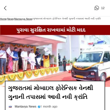
12
ગુજરાતમાં મોબાઇલ ફોરેન્સિક વેનથી ગુનાની તપાસમાં આવી નવી ક્રાંતિ
Home
/
News
/
Mantavya News
/
ગુજરાતમાં મોબાઇલ ફોરેન્સિક વેનથી
ગુનાની તપાસમાં આવી નવી ક્રાંતિ
Mantavya News
1 month ago