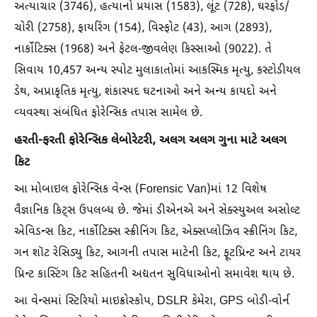
અત્યાચાર (3746), હત્યાનો પ્રયાસ (1583), લૂંટ (728), ઘરફોડ/
ચોરી (2758), ફાયરિંગ (154), વિસ્ફોટ (43), આગ (2893),
નાર્કોટિક્સ (1968) અને ફેટલ-જીવલેણ કિસ્સાઓ (9022). તે
સિવાય 10,457 અન્ય સ્પોટ મુલાકાતોમાં આકસ્મિક મૃત્યુ, કસ્ટોડીયલ
ડેથ, અપ્રાકૃતિક મૃત્યુ, શંકાસ્પદ ઘટનાઓ અને અન્ય કાયદો અને
વ્યવસ્થા સંબંધિત ફોરેન્સિક તપાસ સામેલ છે.
હરતી-ફરતી ફોરેન્સિક લેબોરેટરી, અલગ અલગ ગુના માટે અલગ
કિટ
આ મોબાઇલ ફોરેન્સિક વેન્સ (Forensic Van)માં 12 વિશેષ
વૈજ્ઞાનિક કિટ્સ ઉપલબ્ધ છે. જેમાં ડીએનએ અને સેક્સ્યુઅલ અસોલ્ટ
એવિડન્સ કિટ, નાર્કોટિક્સ સ્ક્રીનિંગ કિટ, એક્સપ્લોઝિવ સ્ક્રીનિંગ કિટ,
ગન શૉટ રેસિડ્યુ કિટ, આગની તપાસ માટેની કિટ, ફૂટપ્રિન્ટ અને ટાયર
પ્રિન્ટ કાસ્ટિંગ કિટ સહિતની અદ્યતન સુવિધાઓનો સમાવેશ થાય છે.
આ વેન્સમાં સ્ટિરિયો માઇક્રોસ્કોપ, DSLR કેમેરા, GPS બોડી-વોર્ન