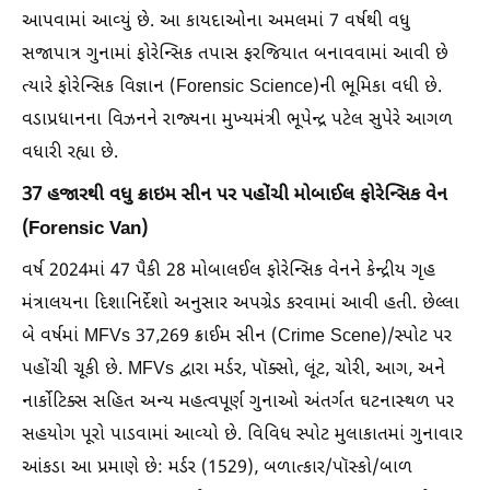
આપવામાં આવ્યું છે. આ કાયદાઓના અમલમાં 7 વર્ષથી વધુ
સજાપાત્ર ગુનામાં ફોરેન્સિક તપાસ ફરજિયાત બનાવવામાં આવી છે
ત્યારે ફોરેન્સિક વિજ્ઞાન (Forensic Science)ની ભૂમિકા વધી છે.
વડાપ્રધાનના વિઝનને રાજ્યના મુખ્યમંત્રી ભૂપેન્દ્ર પટેલ સુપેરે આગળ
વધારી રહ્યા છે.
37 હજારથી વધુ ક્રાઇમ સીન પર પહોંચી મોબાઈલ ફોરેન્સિક વેન
(Forensic Van)
વર્ષ 2024માં 47 પૈકી 28 મોબાલઈલ ફોરેન્સિક વેનને કેન્દ્રીય ગૃહ
મંત્રાલયના દિશાનિર્દેશો અનુસાર અપગ્રેડ કરવામાં આવી હતી. છેલ્લા
બે વર્ષમાં MFVs 37,269 ક્રાઈમ સીન (Crime Scene)/સ્પોટ પર
પહોંચી ચૂકી છે. MFVs દ્વારા મર્ડર, પૉક્સો, લૂંટ, ચોરી, આગ, અને
નાર્કોટિક્સ સહિત અન્ય મહત્વપૂર્ણ ગુનાઓ અંતર્ગત ઘટનાસ્થળ પર
સહયોગ પૂરો પાડવામાં આવ્યો છે. વિવિધ સ્પોટ મુલાકાતમાં ગુનાવાર
આંકડા આ પ્રમાણે છે: મર્ડર (1529), બળાત્કાર/પૉસ્કો/બાળ