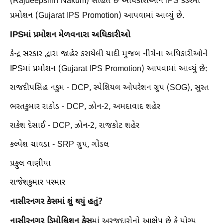
(Rajdeepsinh Nakum) સહિત છ અધિકારીઓને IPS કેડરમાં
પ્રમોશન (Gujarat IPS Promotion) આપવામાં આવ્યું છે.
IPSમાં પ્રમોશન મેળવનારા અધિકારીઓ
કેન્દ્ર સરકાર દ્વારા જાહેર કરાયેલી યાદી મુજબ નીચેના અધિકારીઓને
IPSમાં પ્રમોશન (Gujarat IPS Promotion) આપવામાં આવ્યું છે:
રાજદીપસિંહ નકુમ - DCP, સ્પેશિયલ ઓપરેશન ગ્રુપ (SOG), સુરત
ભરતકુમાર રાઠોડ - DCP, ઝોન-2, અમદાવાદ શહેર
રાકેશ દેસાઈ - DCP, ઝોન-2, રાજકોટ શહેર
કલ્પેશ ચાવડા - SRP ગ્રુપ, ગોંડલ
પ્રફુલ વાણીયા
રાજેશકુમાર પરમાર
નાસીરનગર કેસમાં શું થયું હતું?
નાસીરનગર ડિમોલિશન કેસ
માં અરજદારોનો આક્ષેપ છે કે યોગ્ય