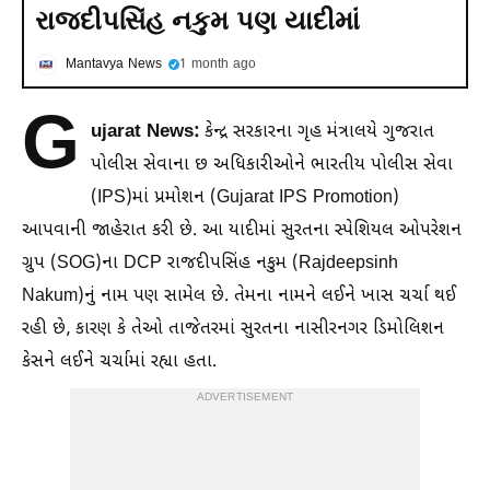
રાજદીપસિંહ નકુમ પણ યાદીમાં
Mantavya News
1 month ago
G
ujarat News:
કેન્દ્ર સરકારના ગૃહ મંત્રાલયે ગુજરાત
પોલીસ સેવાના છ અધિકારીઓને ભારતીય પોલીસ સેવા
(IPS)માં પ્રમોશન (Gujarat IPS Promotion)
આપવાની જાહેરાત કરી છે. આ યાદીમાં સુરતના સ્પેશિયલ ઓપરેશન
ગ્રુપ (SOG)ના DCP રાજદીપસિંહ નકુમ (Rajdeepsinh
Nakum)નું નામ પણ સામેલ છે. તેમના નામને લઈને ખાસ ચર્ચા થઈ
રહી છે, કારણ કે તેઓ તાજેતરમાં સુરતના નાસીરનગર ડિમોલિશન
કેસને લઈને ચર્ચામાં રહ્યા હતા.
ADVERTISEMENT