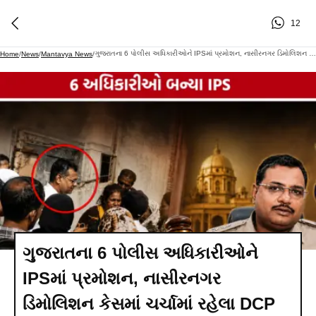
12
ગુજરાતના 6 પોલીસ અધિકારીઓને IPSમાં પ્રમોશન, નાસીરનગર ડિમોલિશન કેસમાં ચર્ચામાં રહેલા DCP રાજદીપસિંહ નકુમ પણ યાદીમાં
Home
/
News
/
Mantavya News
/
ગુજરાતના 6 પોલીસ અધિકારીઓને
IPSમાં પ્રમોશન, નાસીરનગર
ડિમોલિશન કેસમાં ચર્ચામાં રહેલા DCP