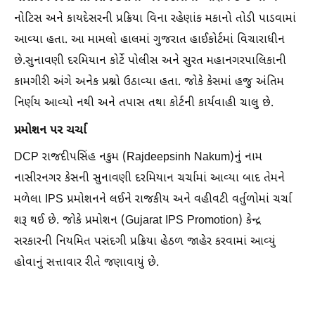
નોટિસ અને કાયદેસરની પ્રક્રિયા વિના રહેણાંક મકાનો તોડી પાડવામાં
આવ્યા હતા. આ મામલો હાલમાં ગુજરાત હાઈકોર્ટમાં વિચારાધીન
છે.સુનાવણી દરમિયાન કોર્ટે પોલીસ અને સુરત મહાનગરપાલિકાની
કામગીરી અંગે અનેક પ્રશ્નો ઉઠાવ્યા હતા. જોકે કેસમાં હજુ અંતિમ
નિર્ણય આવ્યો નથી અને તપાસ તથા કોર્ટની કાર્યવાહી ચાલુ છે.
પ્રમોશન પર ચર્ચા
DCP રાજદીપસિંહ નકુમ (Rajdeepsinh Nakum)નું નામ
નાસીરનગર કેસની સુનાવણી દરમિયાન ચર્ચામાં આવ્યા બાદ તેમને
મળેલા IPS પ્રમોશનને લઈને રાજકીય અને વહીવટી વર્તુળોમાં ચર્ચા
શરૂ થઈ છે. જોકે પ્રમોશન (Gujarat IPS Promotion) કેન્દ્ર
સરકારની નિયમિત પસંદગી પ્રક્રિયા હેઠળ જાહેર કરવામાં આવ્યું
હોવાનું સત્તાવાર રીતે જણાવાયું છે.