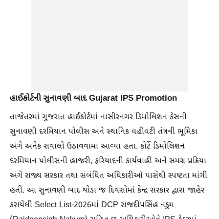
હાઈકોર્ટની સુનાવણી બાદ Gujarat IPS Promotion
તાજેતરમાં ગુજરાત હાઈકોર્ટમાં નાસીરનગર ડિમોલિશન કેસની
સુનાવણી દરમિયાન પોલીસ અને સ્થાનિક વહીવટી તંત્રની ભૂમિકા
અંગે અનેક સવાલો ઉઠાવવામાં આવ્યા હતા. કોર્ટે ડિમોલિશન
દરમિયાન પોલીસની હાજરી, ફરિયાદની કાર્યવાહી અને સમગ્ર પ્રક્રિયા
અંગે રાજ્ય સરકાર તથા સંબંધિત અધિકારીઓ પાસેથી સ્પષ્ટતા માંગી
હતી. આ સુનાવણી બાદ થોડા જ દિવસોમાં કેન્દ્ર સરકાર દ્વારા જાહેર
કરાયેલી Select List-2026માં DCP રાજદીપસિંહ નકુમ