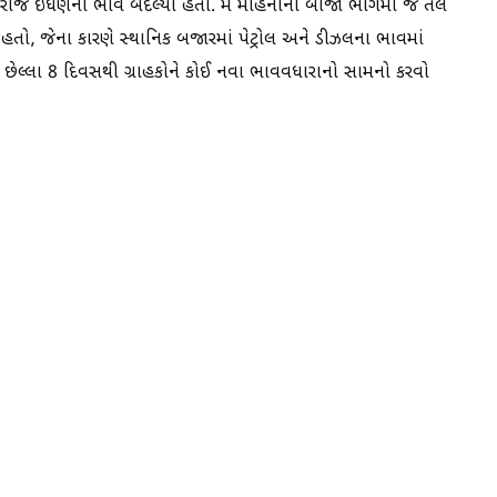
ા રોજ ઇંધણના ભાવ બદલ્યા હતા. મે મહિનાના બીજા ભાગમાં જ તેલ
તો, જેના કારણે સ્થાનિક બજારમાં પેટ્રોલ અને ડીઝલના ભાવમાં
છેલ્લા 8 દિવસથી ગ્રાહકોને કોઈ નવા ભાવવધારાનો સામનો કરવો