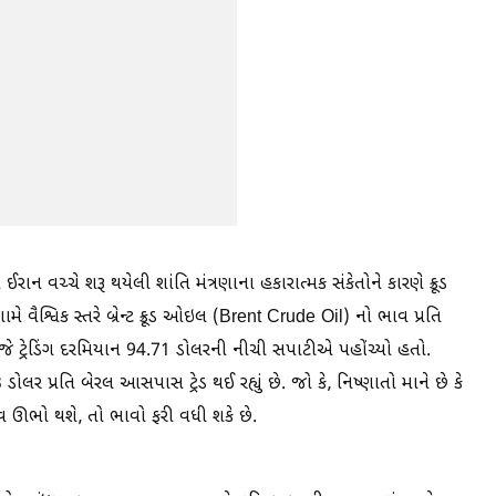
ઈરાન વચ્ચે શરૂ થયેલી શાંતિ મંત્રણાના હકારાત્મક સંકેતોને કારણે ક્રૂડ
વૈશ્વિક સ્તરે બ્રેન્ટ ક્રૂડ ઓઇલ (Brent Crude Oil) નો ભાવ પ્રતિ
 ટ્રેડિંગ દરમિયાન 94.71 ડોલરની નીચી સપાટીએ પહોંચ્યો હતો.
 પ્રતિ બેરલ આસપાસ ટ્રેડ થઈ રહ્યું છે. જો કે, નિષ્ણાતો માને છે કે
 ઊભો થશે, તો ભાવો ફરી વધી શકે છે.