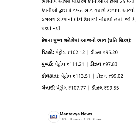
ભારતીય ઓઇલ માર્કેટિંગ કંપનીઓએ છેલ્લે 25 મેન
કંપનીઓ દ્વારા 4 વખત ભાવ વધારો કરવામાં આવ્યો હ
લગભગ 8 ટકાનો મોટો ઉછાળો નોંધાયો હતો. જો કે, 
પડ્યો નથી.
દેશના મુખ્ય શહેરોમાં આજનો ભાવ (પ્રતિ લિટર):
દિલ્હી:
પેટ્રોલ ₹102.12 | ડીઝલ ₹95.20
મુંબઈ:
ડીઝલ
પેટ્રોલ ₹111.21 |
₹97.83
કોલકાતા:
પેટ્રોલ ₹113.51 | ડીઝલ ₹99.02
ચેન્નાઈ:
ડીઝલ
પેટ્રોલ ₹107.77 |
₹99.55
Mantavya News
310k
followers
150k
Stories