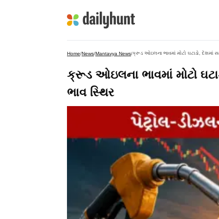
ક્રૂડ ઓઇલના ભાવમાં મોટો ઘટાડો, દેશમાં 
Home
/
News
/
Mantavya News
/
ક્રૂડ ઓઇલના ભાવમાં મોટો ઘટાડ
ભાવ સ્થિર