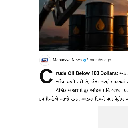
Mantavya News
2 months ago
C
rude Oil Below 100 Dollars:
આંતરર
જોવા મળી રહી છે, જેના કારણે ભારતમાં 
વૈશ્વિક બજારમાં ક્રૂડ ઓઇલ પ્રતિ બેરલ 100
કંપનીઓએ આજે સતત આઠમા દિવસે પણ પેટ્રોલ અને 