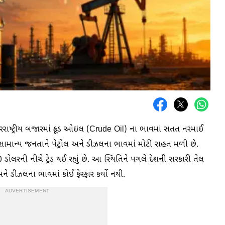
ાષ્ટ્રીય બજારમાં ક્રૂડ ઓઇલ (Crude Oil) ના ભાવમાં સતત નરમાઈ
સામાન્ય જનતાને પેટ્રોલ અને ડીઝલના ભાવમાં મોટી રાહત મળી છે.
 ડોલરની નીચે ટ્રેડ થઈ રહ્યું છે. આ સ્થિતિને પગલે દેશની સરકારી તેલ
ડીઝલના ભાવમાં કોઈ ફેરફાર કર્યો નથી.
ADVERTISEMENT