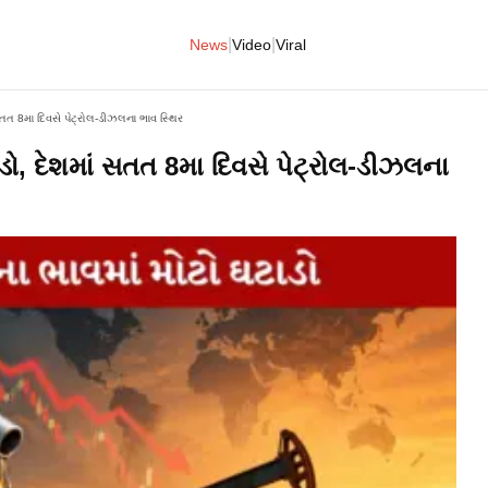
|
|
News
Video
Viral
સતત 8મા દિવસે પેટ્રોલ-ડીઝલના ભાવ સ્થિર
ો, દેશમાં સતત 8મા દિવસે પેટ્રોલ-ડીઝલના