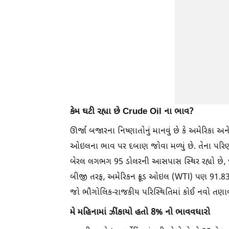
કેમ ઘટી રહ્યા છે Crude Oil ના ભાવ?
ઊર્જા બજારના નિષ્ણાતોનું માનવું છે કે અમેરિકા અને 
ઓઇલના ભાવ પર દબાણ જોવા મળ્યું છે. તેના પરિણામે 
બેરલ લગભગ 95 ડોલરની આસપાસ સ્થિર રહ્યો છે, જે
બીજી તરફ, અમેરિકન ક્રૂડ ઓઇલ (WTI) પણ 91.83 ડોલર
જો ભૌગોલિક-રાજકીય પરિસ્થિતિમાં કોઈ નવો તણાવ
મે મહિનામાં ઝીંકાયો હતો 8% નો ભાવવધારો