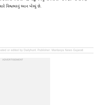
વિશ્વભરનું ધ્યાન ખેંચ્યું છે.
eated or edited by Dailyhunt. Publisher: Mantavya News Gujarati
ADVERTISEMENT