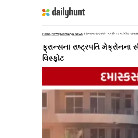
ફ્રાન્સના રાષ્ટ્રપતિ મેક્રોનના સીરિયા પ્
Home
/
News
/
Mantavya News
/
ફ્રાન્સના રાષ્ટ્રપતિ મેક્રોન
વિસ્ફોટ