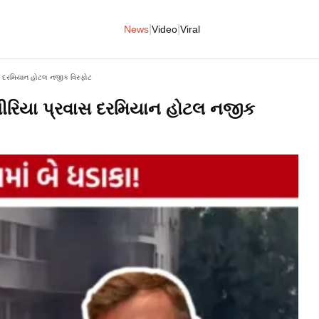
|
|
News
Video
Viral
રવાસ દરમિયાન હોટલ નજીક વિસ્ફોટ
ના સીરિયા પ્રવાસ દરમિયાન હોટલ નજીક