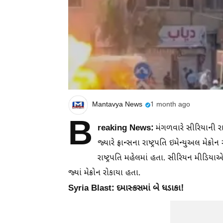
Mantavya News
1 month ago
B
reaking News:
મંગળવારે સીરિયાની ર
જ્યારે ફ્રાન્સના રાષ્ટ્રપતિ ઇમેન્યુઅલ મેક
રાષ્ટ્રપતિ મહેલમાં હતા. સીરિયન મીડિય
જ્યાં મેક્રોન રોકાયા હતા.
Syria Blast: દમાસ્કસમાં બે ધડાકા!