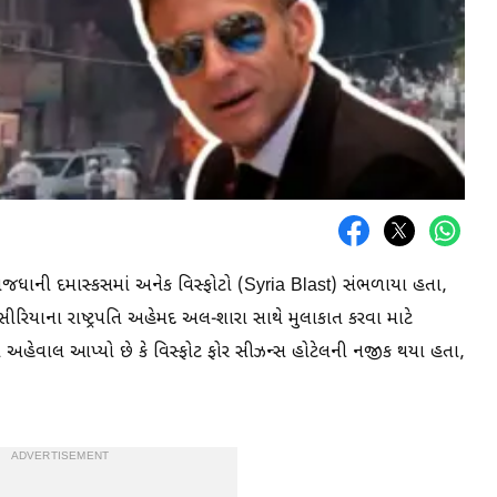
ાજધાની દમાસ્કસમાં અનેક વિસ્ફોટો (Syria Blast) સંભળાયા હતા,
્રોન સીરિયાના રાષ્ટ્રપતિ અહેમદ અલ-શારા સાથે મુલાકાત કરવા માટે
ાએ અહેવાલ આપ્યો છે કે વિસ્ફોટ ફોર સીઝન્સ હોટેલની નજીક થયા હતા,
ADVERTISEMENT