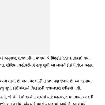
વિસ્ફોટ
ક અનુસાર, રાજધાનીના મધ્યમાં બે
(Syria Blast) થયા.
્યા. સીરિયન વહીવટીતંત્રે હજુ સુધી આ બાબતે કોઈ નિવેદન બહાર
 આગ લાગી છે. રસ્તા પર લોહીના ડાઘ પણ દેખાય છે. આ ઘટનામાં
 હજુ સુધી કોઈ સંગઠને વિસ્ફોટની જવાબદારી સ્વીકારી નથી.
ી, જે બંને દેશો વચ્ચેના સંબંધો માટે મહત્વપૂર્ણ માનવામાં આવતી
ે તાજેતરના વર્ષોમાં એક મોટું પગલું માનવામાં આવે છે. આ સમયે,