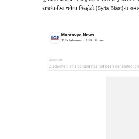
રાજધાનીમાં થયેલા વિસ્ફોટો (Syria Blast)ના સમાચારે 
Mantavya News
310k
followers
150k
Stories
Dailyhunt
Disclaimer
: This content has not been generated, cr