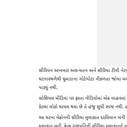
સીરિયન અખબાર અલ-વતન અને સીરિયા ટીવી નેટવર્
ઘટનાસ્થળેથી ધુમાડાના ગોટેગોટા નીકળતા જોવા મળ
પાડ્યું નથી.
સોશિયલ મીડિયા પર ફરતા વીડિયોમાં એક વાહનમાં
કેટલા લોકો ઘાયલ થયા છે તે હજુ સુધી સ્પષ્ટ નથી.
આ ઘટના મેક્રોનની સીરિયા મુલાકાત દરમિયાન બની હત
મુલાકાત હતી. ફ્રેન્ચ રાષ્ટ્રપતિની સીરિયા મુલાકાતન