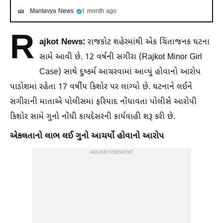
Mantavya News
1 month ago
R
ajkot News:
રાજકોટ શહેરમાંથી એક ચિંતાજનક ઘટના
સામે આવી છે. 12 વર્ષની સગીરા (Rajkot Minor Girl
Case) સાથે દુષ્કર્મ આચરવામાં આવ્યું હોવાનો આરોપ
પાડોશમાં રહેતા 17 વર્ષીય કિશોર પર લાગ્યો છે. ઘટનાને લઈને
સગીરાની માતાએ પોલીસમાં ફરિયાદ નોંધાવતા પોલીસે આરોપી
કિશોર સામે ગુનો નોંધી કાયદેસરની કાર્યવાહી શરૂ કરી છે.
એકલતાનો લાભ લઈ ગુનો આચર્યો હોવાનો આરોપ
ADVERTISEMENT