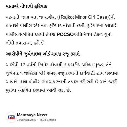
માતાએ નોંધાવી ફરિયાદ
ઘટનાની જાણ થતાં જ સગીરા ((Rajkot Minor Girl Case))ની
માતાએ પોલીસ સ્ટેશનમાં ફરિયાદ નોંધાવી હતી. ફરિયાદના આધારે
POCSO
પોલીસે સંબંધિત કલમો તેમજ
અધિનિયમ હેઠળ ગુનો
નોંધી તપાસ શરૂ કરી છે.
આરોપીને જુવેનાઇલ બોર્ડ સમક્ષ રજૂ કરાશે
આરોપી 17 વર્ષનો કિશોર હોવાથી કાયદાકીય પ્રક્રિયા મુજબ તેને
જુવેનાઇલ જસ્ટિસ બોર્ડ સમક્ષ રજૂ કરવાની કાર્યવાહી હાથ ધરવામાં
આવશે. હાલ પોલીસ સમગ્ર ઘટનાની તપાસ કરી રહી છે અને જરૂરી
પુરાવા એકત્રિત કરવામાં આવી રહ્યા છે.
Mantavya News
310k
followers
150k
Stories