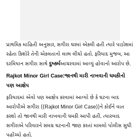
પ્રાથમિક માહિતી અનુસાર, સગીરા ઘરમાં એકલી હતી ત્યારે પાડોશમાં
રહેતા કિશોરે તેની એકલતાનો લાભ લીધો હતો. ફરિયાદ મુજબ, આ
દુષ્કર્મ
દરમિયાન સગીરા સાથે
આચરવામાં આવ્યું હોવાનો આરોપ છે.
Rajkot Minor Girl Case:જાનથી મારી નાખવાની ધમકીનો
પણ આક્ષેપ
ફરિયાદમાં એવો પણ આક્ષેપ કરવામાં આવ્યો છે કે ઘટના બાદ
આરોપીએ સગીરા ((Rajkot Minor Girl Case))ને કોઈને વાત
કરશો તો જાનથી મારી નાખવાની ધમકી આપી હતી. ત્યારબાદ
સગીરાએ પરિવારને સમગ્ર ઘટનાની જાણ કરતાં મામલો પોલીસ સુધી
પહોંચ્યો હતો.