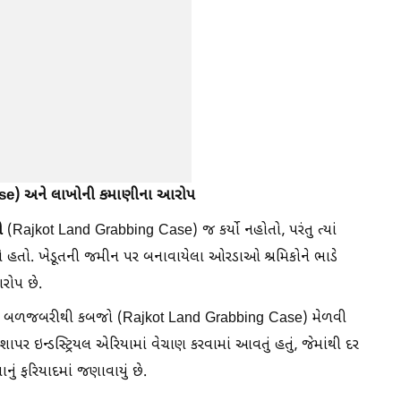
se) અને લાખોની કમાણીના આરોપ
ો
(Rajkot Land Grabbing Case) જ કર્યો નહોતો, પરંતુ ત્યાં
ધો હતો. ખેડૂતની જમીન પર બનાવાયેલા ઓરડાઓ શ્રમિકોને ભાડે
રોપ છે.
 પણ બળજબરીથી કબજો (Rajkot Land Grabbing Case) મેળવી
શાપર ઇન્ડસ્ટ્રિયલ એરિયામાં વેચાણ કરવામાં આવતું હતું, જેમાંથી દર
ું ફરિયાદમાં જણાવાયું છે.