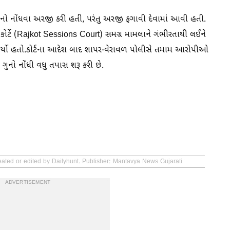
નો ગુનો નોંધવા અરજી કરી હતી, પરંતુ અરજી ફગાવી દેવામાં આવી હતી.
સ કોર્ટે (Rajkot Sessions Court) સમગ્ર મામલાને ગંભીરતાથી લઈને
કર્યો હતો.કોર્ટના આદેશ બાદ શાપર-વેરાવળ પોલીસે તમામ આરોપીઓ
 ગુનો નોંધી વધુ તપાસ શરૂ કરી છે.
eated or edited by Dailyhunt. Publisher: Mantavya News Gujarati
ADVERTISEMENT