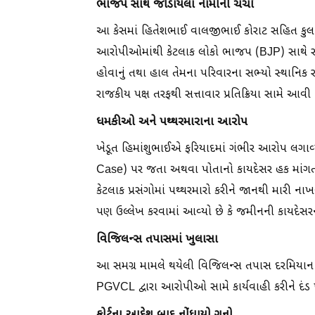
ભાજપ સાથે જોડાયેલા નામોની ચર્ચા
આ કેસમાં હિતેશભાઈ વાલજીભાઈ કોરાટ સહિત કુલ 6 
આરોપીઓમાંથી કેટલાક લોકો ભાજપ (BJP) સાથે સંક
હોવાનું તથા હાલ તેમના પરિવારના સભ્યો સ્થાનિક
રાજકીય પક્ષ તરફથી સત્તાવાર પ્રતિક્રિયા સામે આવી
ધમકીઓ અને પથ્થરમારાના આરોપ
ખેડૂત હિમાંશુભાઈએ ફરિયાદમાં ગંભીર આરોપ લગાવ
Case) પર જતા અથવા પોતાનો કાયદેસર હક માંગત
કેટલાક પ્રસંગોમાં પથ્થરમારો કરીને જાનથી મારી
પણ ઉલ્લેખ કરવામાં આવ્યો છે કે જમીનની કાયદેસરન
વિજિલન્સ તપાસમાં ખુલાસા
આ સમગ્ર મામલે થયેલી વિજિલન્સ તપાસ દરમિયાન ગ
PGVCL દ્વારા આરોપીઓ સામે કાર્યવાહી કરીને દંડ પ
કોર્ટના આદેશ બાદ નોંધાયો ગુનો