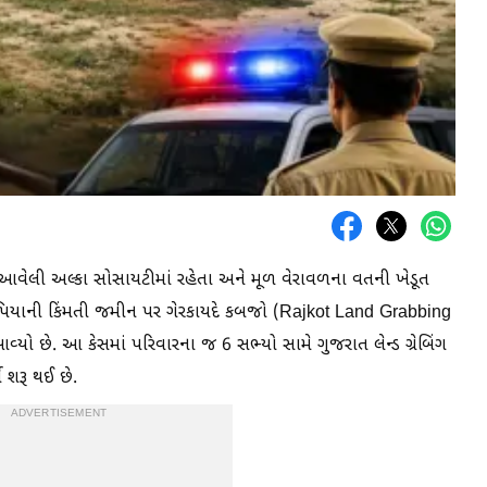
વેલી અલ્કા સોસાયટીમાં રહેતા અને મૂળ વેરાવળના વતની ખેડૂત
ૂપિયાની કિંમતી જમીન પર ગેરકાયદે કબજો (Rajkot Land Grabbing
ો છે. આ કેસમાં પરિવારના જ 6 સભ્યો સામે ગુજરાત લેન્ડ ગ્રેબિંગ
ા શરૂ થઈ છે.
ADVERTISEMENT