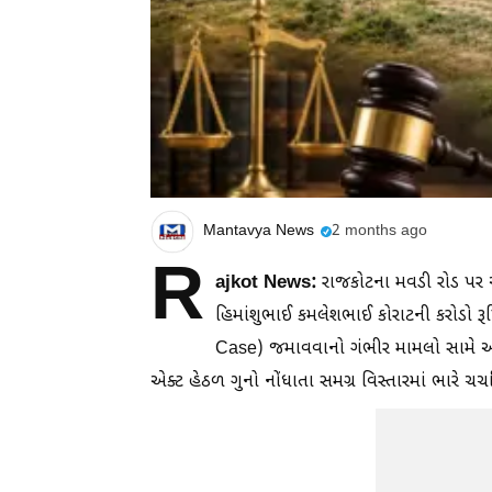
Mantavya News
2 months ago
R
ajkot News:
રાજકોટના મવડી રોડ પર આ
હિમાંશુભાઈ કમલેશભાઈ કોરાટની કરોડો ર
Case) જમાવવાનો ગંભીર મામલો સામે આવ્ય
એક્ટ હેઠળ ગુનો નોંધાતા સમગ્ર વિસ્તારમાં ભારે ચર્ચ