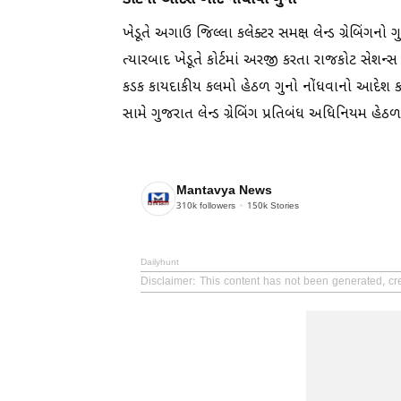
ખેડૂતે અગાઉ જિલ્લા કલેક્ટર સમક્ષ લેન્ડ ગ્રેબિંગ
ત્યારબાદ ખેડૂતે કોર્ટમાં અરજી કરતા રાજકોટ સેશન્
કડક કાયદાકીય કલમો હેઠળ ગુનો નોંધવાનો આદેશ 
સામે ગુજરાત લેન્ડ ગ્રેબિંગ પ્રતિબંધ અધિનિયમ હેઠળ
Mantavya News
310k
followers
150k
Stories
Dailyhunt
Disclaimer
: This content has not been generated, cr