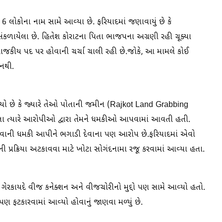
લોકોના નામ સામે આવ્યા છે. ફરિયાદમાં જણાવાયું છે કે
ળાયેલા છે. હિતેશ કોરાટના પિતા ભાજપના અગ્રણી રહી ચૂક્યા
 રાજકીય પદ પર હોવાની ચર્ચા ચાલી રહી છે.જોકે, આ મામલે કોઈ
 નથી.
્યો છે કે જ્યારે તેઓ પોતાની જમીન (Rajkot Land Grabbing
ા ત્યારે આરોપીઓ દ્વારા તેમને ધમકીઓ આપવામાં આવતી હતી.
 નાખવાની ધમકી આપીને ભગાડી દેવાના પણ આરોપ છે.ફરિયાદમાં એવો
ી પ્રક્રિયા અટકાવવા માટે ખોટા સોગંદનામા રજૂ કરવામાં આવ્યા હતા.
ેરકાયદે વીજ કનેક્શન અને વીજચોરીનો મુદ્દો પણ સામે આવ્યો હતો.
ણ ફટકારવામાં આવ્યો હોવાનું જાણવા મળ્યું છે.