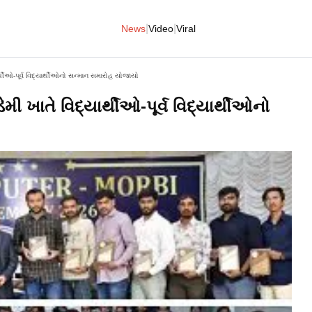
|
|
News
Video
Viral
ાર્થીઓ-પૂર્વ વિદ્યાર્થીઓનો સન્માન સમારોહ યોજાયો
મી ખાતે વિદ્યાર્થીઓ-પૂર્વ વિદ્યાર્થીઓનો