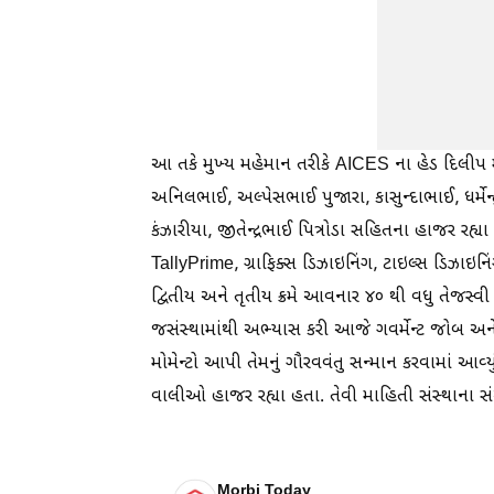
આ તકે મુખ્ય મહેમાન તરીકે AICES ના હેડ દિલીપ
અનિલભાઈ, અલ્પેસભાઈ પુજારા, કાસુન્દાભાઈ, ધર્મ
કંઝારીયા, જીતેન્દ્રભાઈ પિત્રોડા સહિતના હાજર રહ્યા
TallyPrime, ગ્રાફિક્સ ડિઝાઇનિંગ, ટાઇલ્સ ડિઝાઇનિંગ,
દ્વિતીય અને તૃતીય ક્રમે આવનાર ૪૦ થી વધુ તેજસ્વી 
જસંસ્થામાંથી અભ્યાસ કરી આજે ગવર્મેન્ટ જોબ અને સિરા
મોમેન્ટો આપી તેમનું ગૌરવવંતુ સન્માન કરવામાં આવ્યું
વાલીઓ હાજર રહ્યા હતા. તેવી માહિતી સંસ્થાના
Morbi Today