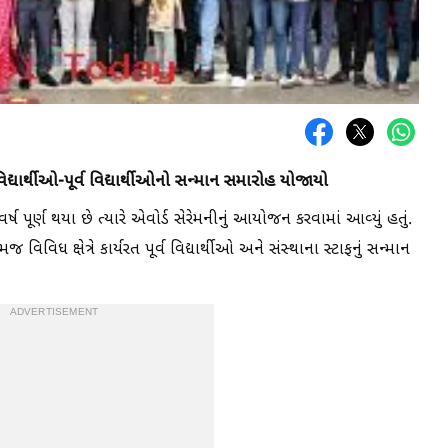
વિદ્યાર્થીઓ-પૂર્વ વિદ્યાર્થીઓનો સન્માન સમારોહ યોજાયો
્ષ પૂર્ણ થયા છે ત્યારે એવોર્ડ સેરેમનીનું આયોજન કરવામાં આવ્યું હતું.
તેમજ વિવિધ ક્ષેત્રે કાર્યરત પૂર્વ વિદ્યાર્થીઓ અને સંસ્થાના સ્ટાફનું સન્માન
ADVERTISEMENT