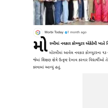
Morbi Today
1 month ago
મો
રબીમાં નવકાર કોમ્પ્યુટર એકેડેમી ખાતે 
મોરબીમાં આવેલ નવકાર કોમ્પ્યુટરના ૧૩ વર
જેમાં શિક્ષણ ક્ષેત્રે ઉત્કૃષ્ટ દેખાવ કરનાર વિદ્યાર્થીઓ 
કરવામાં આવ્યું હતું.