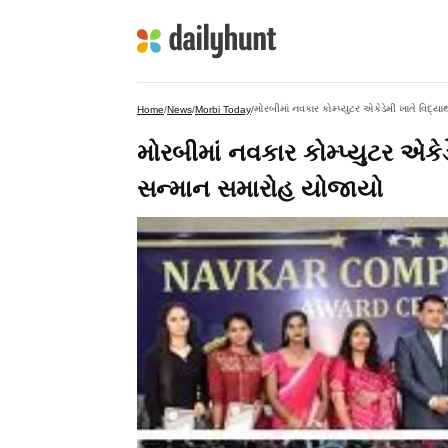
મોરબીમાં નવકાર કોમ્પ્યુટર એકેડેમી ખાતે વિદ્ય
Home
/
News
/
Morbi Today
/
મોરબીમાં નવકાર કોમ્પ્યુટર એકેડે
સન્માન સમારોહ યોજાયો