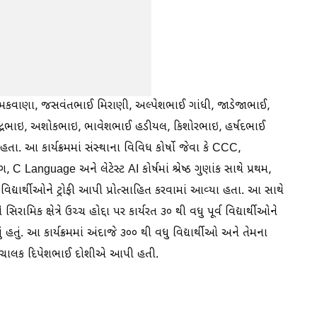
 મકવાણા, જસવંતભાઈ મિરાણી, અલ્પેશભાઈ ગાંધી, જાડેજાભાઈ,
ેન્દ્રભાઇ, અશોકભાઇ, ભાવેશભાઈ હડીયલ, કિશોરભાઇ, હર્ષદભાઈ
 હતા. આ કાર્યક્રમમાં સંસ્થાના વિવિધ કોર્ષો જેવા કે CCC,
 C Language અને લેટેસ્ટ AI કોર્ષમાં શ્રેષ્ઠ ગુણાંક સાથે પ્રથમ,
વિદ્યાર્થીઓને ટ્રોફી આપી પ્રોત્સાહિત કરવામાં આવ્યા હતા. આ સાથે
મિક ક્ષેત્રે ઉચ્ચ હોદ્દા પર કાર્યરત ૩૦ થી વધુ પૂર્વ વિદ્યાર્થીઓને
 હતું. આ કાર્યક્રમમાં અંદાજે ૩૦૦ થી વધુ વિદ્યાર્થીઓ અને તેમના
 સંચાલક દિપેશભાઈ દોશીએ આપી હતી.