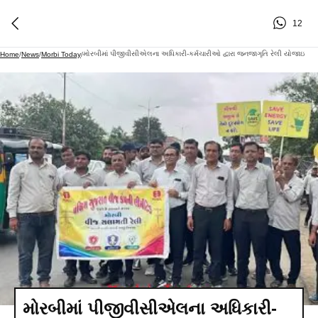
12
મોરબીમાં પીજીવીસીએલના અધિકારી-કર્મચારીઓ દ્વારા જનજાગૃતિ રેલી યોજાઇ
Home
/
News
/
Morbi Today
/
મોરબીમાં પીજીવીસીએલના અધિકારી-