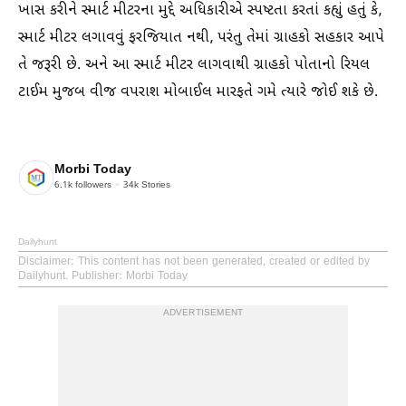
ખાસ કરીને સ્માર્ટ મીટરના મુદ્દે અધિકારીએ સ્પષ્ટતા કરતાં કહ્યું હતું કે,
સ્માર્ટ મીટર લગાવવું ફરજિયાત નથી, પરંતુ તેમાં ગ્રાહકો સહકાર આપે
તે જરૂરી છે. અને આ સ્માર્ટ મીટર લાગવાથી ગ્રાહકો પોતાનો રિયલ
ટાઈમ મુજબ વીજ વપરાશ મોબાઈલ મારફતે ગમે ત્યારે જોઈ શકે છે.
Morbi Today
6.1k
followers
34k
Stories
Dailyhunt
Disclaimer
: This content has not been generated, created or edited by
Dailyhunt. Publisher: Morbi Today
ADVERTISEMENT