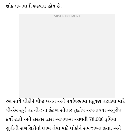
શોક લાગવાની શક્યતા હોય છે.
ADVERTISEMENT
આ સાથે લોકોને વીજ બચત અને પર્યાવરણમાં પ્રદૂષણ ઘટાડવા માટે
પીએમ સૂર્ય ઘર યોજના હેઠળ સોલાર રૂફટોપ અપનાવવા અનુરોધ
કર્યો હતો અને સરકાર દ્વારા આપવામાં આવતી 78,000 રૂપિયા
સુધીની સબસિડીનો લાભ લેવા માટે લોકોને સમજાવ્યા હતા. અને