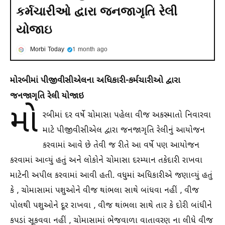
કર્મચારીઓ દ્વારા જનજાગૃતિ રેલી
યોજાઇ
Morbi Today
1 month ago
મોરબીમાં પીજીવીસીએલના અધિકારી-કર્મચારીઓ દ્વારા
જનજાગૃતિ રેલી યોજાઇ
મો
રબીમાં દર વર્ષે ચોમાસા પહેલા વીજ અકસ્માતો નિવારવા
માટે પીજીવીસીએલ દ્વારા જનજાગૃતિ રેલીનું આયોજન
કરવામાં આવે છે તેવી જ રીતે આ વર્ષે પણ આયોજન
કરવામાં આવ્યું હતું અને લોકોને ચોમાસા દરમ્યાન તકેદારી રાખવા
માટેની અપીલ કરવામાં આવી હતી. વધુમાં અધિકારીએ જણાવ્યું હતું
કે , ચોમાસામાં પશુઓને વીજ થાંભલા સાથે બાંધવા નહીં , વીજ
પોલથી પશુઓને દૂર રાખવા , વીજ થાંભલા સાથે તાર કે દોરી બાંધીને
કપડાં સૂકવવા નહીં , ચોમાસામાં ભેજવાળા વાતાવરણ ના લીધે વીજ