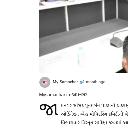
My Samachar
1 month ago
Mysamachar.in-જામનગર:
જા
મનગર સાંસદ પૂનમબેન માડમની અધ્યક્ષતામ
ઓર્ડિનેશન એન્ડ મોનિટરિંગ કમિટીની બ
વિભાગવાર વિસ્તૃત સમીક્ષા કરવામાં