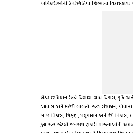
અધિકારીઓની ઉપસ્થિતિમાં જિલ્લાના વિકાસકાર્યો 
બેઠક દરમિયાન રેલવે વિભાગ, ગ્રામ વિકાસ, કૃષિ અ
આવાસ અને શહેરી બાબતો, જળ સંસાધન, પીવાના પ
બાળ વિકાસ, શિક્ષણ, પશુપાલન અને ડેરી વિકાસ, મ
કુલ ૧૦૧ જેટલી જનકલ્યાણકારી યોજનાઓની અમલીક