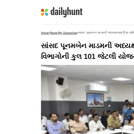
સાંસદ પૂનમબેન માડમની અધ્યક્ષતામાં દિશા સ
Home
/
News
/
My Samachar
/
સાંસદ પૂનમબેન માડમની અધ્યક્ષ
વિભાગોની કુલ 101 જેટલી યોજ