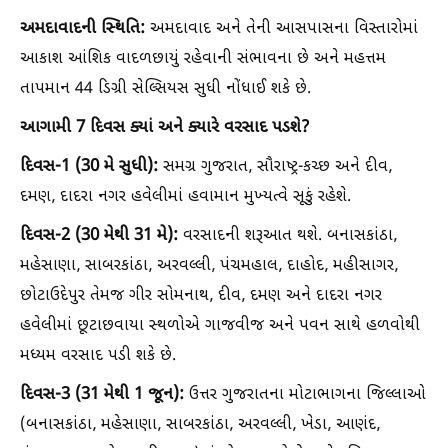
અમદાવાદની સ્થિતિ:
અમદાવાદ અને તેની આસપાસના વિસ્તારોમાં
આકાશ આંશિક વાદળછાયું રહેવાની સંભાવના છે અને મહત્તમ
તાપમાન 44 ડિગ્રી સેલ્સિયસ સુધી નોંધાઈ શકે છે.
આગામી 7 દિવસ ક્યાં અને ક્યારે વરસાદ પડશે?
દિવસ-1 (30 મે સુધી):
સમગ્ર ગુજરાત, સૌરાષ્ટ્ર-કચ્છ અને દીવ,
દમણ, દાદરા નગર હવેલીમાં હવામાન મુખ્યત્વે સૂકું રહેશે.
દિવસ-2 (30 મેથી 31 મે):
વરસાદની શરૂઆત થશે. બનાસકાંઠા,
મહેસાણા, સાબરકાંઠા, અરવલ્લી, પંચમહાલ, દાહોદ, મહીસાગર,
છોટાઉદેપુર તેમજ ગીર સોમનાથ, દીવ, દમણ અને દાદરા નગર
હવેલીમાં છૂટાછવાયા સ્થળોએ ગાજવીજ અને પવન સાથે હળવોથી
મધ્યમ વરસાદ પડી શકે છે.
દિવસ-3 (31 મેથી 1 જૂન):
ઉત્તર ગુજરાતના મોટાભાગના જિલ્લાઓ
(બનાસકાંઠા, મહેસાણા, સાબરકાંઠા, અરવલ્લી, ખેડા, આણંદ,