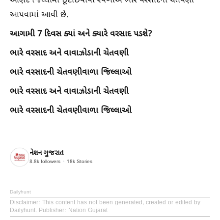
આણંદ જિલ્લામાં છૂટાછવાયા સ્થળોએ ભારે વરસાદની ચેતવણી
આપવામાં આવી છે.
આગામી 7 દિવસ ક્યાં અને ક્યારે વરસાદ પડશે?
ભારે વરસાદ અને વાવાઝોડાની ચેતવણી
ભારે વરસાદની ચેતવણીવાળા જિલ્લાઓ
ભારે વરસાદ અને વાવાઝોડાની ચેતવણી
ભારે વરસાદની ચેતવણીવાળા જિલ્લાઓ
નેશન ગુજરાત
8.8k
followers
18k
Stories
Dailyhunt
Disclaimer
: This content has not been generated, created or edited by
Dailyhunt. Publisher: Nation Gujarat