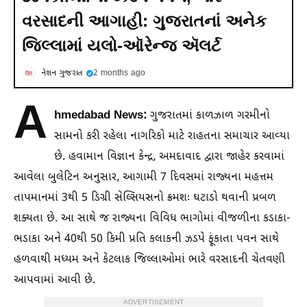
વરસાદની આગાહી: ગુજરાતનાં અનેક
જિલ્લામાં યલો-ઑરેન્જ ઍલર્ટ
નેશન ગુજરાત
2 months ago
A
hmedabad News:
ગુજરાતમાં કાળઝાળ ગરમીનો
સામનો કરી રહેલા નાગરિકો માટે રાહતના સમાચાર આવ્યા
છે. હવામાન વિજ્ઞાન કેન્દ્ર, અમદાવાદ દ્વારા જાહેર કરવામાં
આવેલા બુલેટિન અનુસાર, આગામી 7 દિવસમાં રાજ્યના મહત્તમ
તાપમાનમાં 3થી 5 ડિગ્રી સેલ્સિયસનો ક્રમશઃ ઘટાડો થવાની પ્રબળ
શક્યતા છે. આ સાથે જ રાજ્યના વિવિધ ભાગોમાં વીજળીના કડાકા-
ભડાકા અને 40થી 50 કિમી પ્રતિ કલાકની ઝડપે ફૂંકાતા પવન સાથે
હળવાથી મધ્યમ અને કેટલાક જિલ્લાઓમાં ભારે વરસાદની ચેતવણી
આપવામાં આવી છે.
ADVERTISEMENT