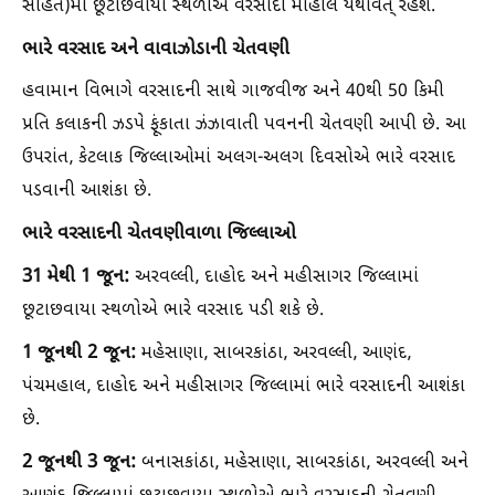
સહિત)માં છૂટાછવાયા સ્થળોએ વરસાદી માહોલ યથાવત્ રહેશે.
ભારે વરસાદ અને વાવાઝોડાની ચેતવણી
હવામાન વિભાગે વરસાદની સાથે ગાજવીજ અને 40થી 50 કિમી
પ્રતિ કલાકની ઝડપે ફૂંકાતા ઝંઝાવાતી પવનની ચેતવણી આપી છે. આ
ઉપરાંત, કેટલાક જિલ્લાઓમાં અલગ-અલગ દિવસોએ ભારે વરસાદ
પડવાની આશંકા છે.
ભારે વરસાદની ચેતવણીવાળા જિલ્લાઓ
31 મેથી 1 જૂન:
અરવલ્લી, દાહોદ અને મહીસાગર જિલ્લામાં
છૂટાછવાયા સ્થળોએ ભારે વરસાદ પડી શકે છે.
1 જૂનથી 2 જૂન:
મહેસાણા, સાબરકાંઠા, અરવલ્લી, આણંદ,
પંચમહાલ, દાહોદ અને મહીસાગર જિલ્લામાં ભારે વરસાદની આશંકા
છે.
2 જૂનથી 3 જૂન:
બનાસકાંઠા, મહેસાણા, સાબરકાંઠા, અરવલ્લી અને