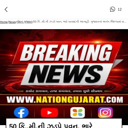
12
નેશન ગુજરાત
50 કિ..મી.ની ઝડપે પવન, ભારે વરસાદની આગાહી: ગુજરાતનાં અનેક જિલ્લામાં યલો-ઑરેન્જ ઍલર્ટ
Home
/
News
/
/
50 કિ..મી.ની ઝડપે પવન, ભારે