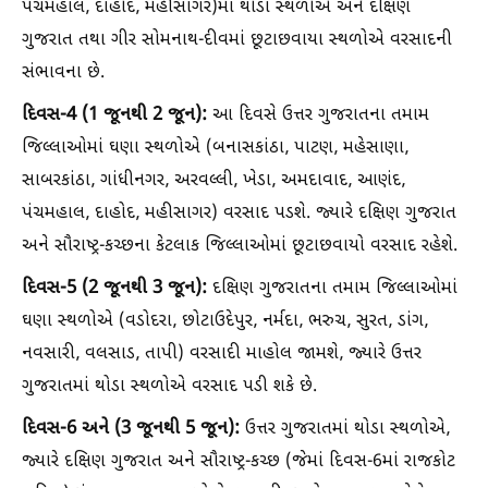
પંચમહાલ, દાહોદ, મહીસાગર)માં થોડા સ્થળોએ અને દક્ષિણ
ગુજરાત તથા ગીર સોમનાથ-દીવમાં છૂટાછવાયા સ્થળોએ વરસાદની
સંભાવના છે.
દિવસ-4 (1 જૂનથી 2 જૂન):
આ દિવસે ઉત્તર ગુજરાતના તમામ
જિલ્લાઓમાં ઘણા સ્થળોએ (બનાસકાંઠા, પાટણ, મહેસાણા,
સાબરકાંઠા, ગાંધીનગર, અરવલ્લી, ખેડા, અમદાવાદ, આણંદ,
પંચમહાલ, દાહોદ, મહીસાગર) વરસાદ પડશે. જ્યારે દક્ષિણ ગુજરાત
અને સૌરાષ્ટ્ર-કચ્છના કેટલાક જિલ્લાઓમાં છૂટાછવાયો વરસાદ રહેશે.
દિવસ-5 (2 જૂનથી 3 જૂન):
દક્ષિણ ગુજરાતના તમામ જિલ્લાઓમાં
ઘણા સ્થળોએ (વડોદરા, છોટાઉદેપુર, નર્મદા, ભરુચ, સુરત, ડાંગ,
નવસારી, વલસાડ, તાપી) વરસાદી માહોલ જામશે, જ્યારે ઉત્તર
ગુજરાતમાં થોડા સ્થળોએ વરસાદ પડી શકે છે.
દિવસ-6 અને (3 જૂનથી 5 જૂન):
ઉત્તર ગુજરાતમાં થોડા સ્થળોએ,
જ્યારે દક્ષિણ ગુજરાત અને સૌરાષ્ટ્ર-કચ્છ (જેમાં દિવસ-6માં રાજકોટ