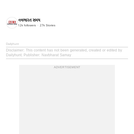
નવભારત સમય
12k
followers
27k
Stories
Dailyhunt
Disclaimer
: This content has not been generated, created or edited by
Dailyhunt. Publisher: Navbharat Samay
ADVERTISEMENT