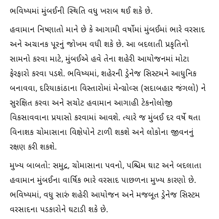
ભવિષ્યમાં મુંબઈની સ્થિતિ વધુ ખરાબ થઈ શકે છે.
હવામાન નિષ્ણાતો માને છે કે આગામી વર્ષોમાં મુંબઈમાં ભારે વરસાદ
અને અચાનક પૂરનું જોખમ વધી શકે છે. આ બદલાતી પ્રકૃતિનો
સામનો કરવા માટે, મુંબઈએ હવે તેના શહેરી આયોજનમાં મોટા
ફેરફારો કરવા પડશે. ભવિષ્યમાં, શહેરની ડ્રેનેજ સિસ્ટમને આધુનિક
બનાવવા, દરિયાકાંઠાના વિસ્તારોમાં મેન્ગ્રોવ્સ (સદાબહાર જંગલો) ને
સુરક્ષિત કરવા અને સચોટ હવામાન આગાહી ટેકનોલોજી
વિકસાવવાના પ્રયાસો કરવામાં આવશે. ત્યારે જ મુંબઈ દર વર્ષે થતા
વિનાશક ચોમાસાના વિક્ષેપોને ટાળી શકશે અને લોકોના જીવનનું
રક્ષણ કરી શકશે.
મુખ્ય બાબતો: સમુદ્ર, ચોમાસાના પવનો, પશ્ચિમ ઘાટ અને બદલાતા
હવામાન મુંબઈના વાર્ષિક ભારે વરસાદ પાછળના મુખ્ય કારણો છે.
ભવિષ્યમાં, વધુ સારું શહેરી આયોજન અને મજબૂત ડ્રેનેજ સિસ્ટમ
વરસાદના પડકારોને ઘટાડી શકે છે.