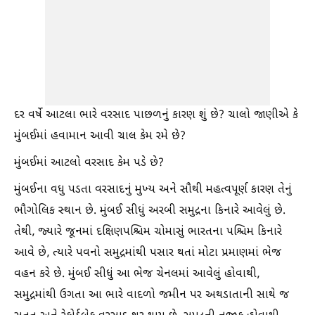
દર વર્ષે આટલા ભારે વરસાદ પાછળનું કારણ શું છે? ચાલો જાણીએ કે
મુંબઈમાં હવામાન આવી ચાલ કેમ રમે છે?
મુંબઈમાં આટલો વરસાદ કેમ પડે છે?
મુંબઈના વધુ પડતા વરસાદનું મુખ્ય અને સૌથી મહત્વપૂર્ણ કારણ તેનું
ભૌગોલિક સ્થાન છે. મુંબઈ સીધું અરબી સમુદ્રના કિનારે આવેલું છે.
તેથી, જ્યારે જૂનમાં દક્ષિણપશ્ચિમ ચોમાસું ભારતના પશ્ચિમ કિનારે
આવે છે, ત્યારે પવનો સમુદ્રમાંથી પસાર થતાં મોટા પ્રમાણમાં ભેજ
વહન કરે છે. મુંબઈ સીધું આ ભેજ ચેનલમાં આવેલું હોવાથી,
સમુદ્રમાંથી ઉગતા આ ભારે વાદળો જમીન પર અથડાતાની સાથે જ