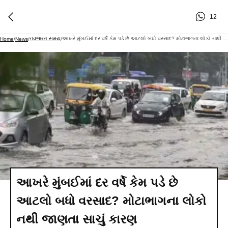
12
નવભારત સમય
આખરે મુંબઈમાં દર વર્ષે કેમ પડે છે આટલો બધો વરસાદ? મોટાભાગના લોકો નથી જાણતા સાચું કારણ
Home
/
News
/
/
આખરે મુંબઈમાં દર વર્ષે કેમ પડે છે
આટલો બધો વરસાદ? મોટાભાગના લોકો
નથી જાણતા સાચું કારણ