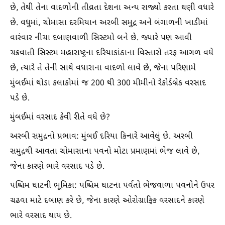
છે, તેથી તેના વાદળોની તીવ્રતા દેશના અન્ય રાજ્યો કરતા ઘણી વધારે
છે. વધુમાં, ચોમાસા દરમિયાન અરબી સમુદ્ર અને બંગાળની ખાડીમાં
વારંવાર નીચા દબાણવાળી સિસ્ટમો બને છે. જ્યારે પણ આવી
ચક્રવાતી સિસ્ટમ મહારાષ્ટ્રના દરિયાકાંઠાના વિસ્તારો તરફ આગળ વધે
છે, ત્યારે તે તેની સાથે વધારાના વાદળો લાવે છે, જેના પરિણામે
મુંબઈમાં થોડા કલાકોમાં જ 200 થી 300 મીમીનો રેકોર્ડબ્રેક વરસાદ
પડે છે.
મુંબઈમાં વરસાદ કેવી રીતે વધે છે?
અરબી સમુદ્રનો પ્રભાવ: મુંબઈ દરિયા કિનારે આવેલું છે. અરબી
સમુદ્રથી આવતા ચોમાસાના પવનો મોટા પ્રમાણમાં ભેજ લાવે છે,
જેના કારણે ભારે વરસાદ પડે છે.
પશ્ચિમ ઘાટની ભૂમિકા: પશ્ચિમ ઘાટના પર્વતો ભેજવાળા પવનોને ઉપર
ચઢવા માટે દબાણ કરે છે, જેના કારણે ઓરોગ્રાફિક વરસાદને કારણે
ભારે વરસાદ થાય છે.