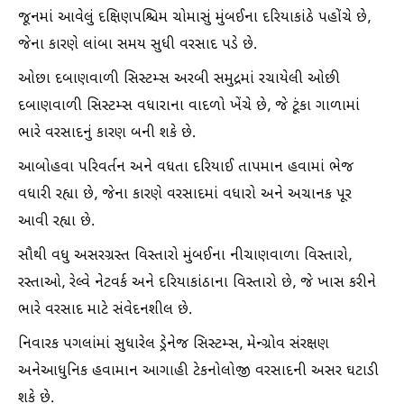
જૂનમાં આવેલું દક્ષિણપશ્ચિમ ચોમાસું મુંબઈના દરિયાકાંઠે પહોંચે છે,
જેના કારણે લાંબા સમય સુધી વરસાદ પડે છે.
ઓછા દબાણવાળી સિસ્ટમ્સ અરબી સમુદ્રમાં રચાયેલી ઓછી
દબાણવાળી સિસ્ટમ્સ વધારાના વાદળો ખેંચે છે, જે ટૂંકા ગાળામાં
ભારે વરસાદનું કારણ બની શકે છે.
આબોહવા પરિવર્તન અને વધતા દરિયાઈ તાપમાન હવામાં ભેજ
વધારી રહ્યા છે, જેના કારણે વરસાદમાં વધારો અને અચાનક પૂર
આવી રહ્યા છે.
સૌથી વધુ અસરગ્રસ્ત વિસ્તારો મુંબઈના નીચાણવાળા વિસ્તારો,
રસ્તાઓ, રેલ્વે નેટવર્ક અને દરિયાકાંઠાના વિસ્તારો છે, જે ખાસ કરીને
ભારે વરસાદ માટે સંવેદનશીલ છે.
નિવારક પગલાંમાં સુધારેલ ડ્રેનેજ સિસ્ટમ્સ, મેન્ગ્રોવ સંરક્ષણ
અનેઆધુનિક હવામાન આગાહી ટેકનોલોજી વરસાદની અસર ઘટાડી
શકે છે.