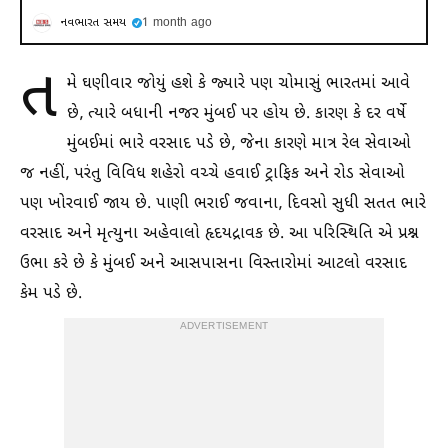
નવભારત સમય
1 month ago
ત
મે ઘણીવાર જોયું હશે કે જ્યારે પણ ચોમાસું ભારતમાં આવે
છે, ત્યારે બધાની નજર મુંબઈ પર હોય છે. કારણ કે દર વર્ષે
મુંબઈમાં ભારે વરસાદ પડે છે, જેના કારણે માત્ર રેલ સેવાઓ
જ નહીં, પરંતુ વિવિધ શહેરો વચ્ચે હવાઈ ટ્રાફિક અને રોડ સેવાઓ
પણ ખોરવાઈ જાય છે. પાણી ભરાઈ જવાના, દિવસો સુધી સતત ભારે
વરસાદ અને મૃત્યુના અહેવાલો હૃદયદ્રાવક છે. આ પરિસ્થિતિ એ પ્રશ્ન
ઉભા કરે છે કે મુંબઈ અને આસપાસના વિસ્તારોમાં આટલો વરસાદ
કેમ પડે છે.
ADVERTISEMENT