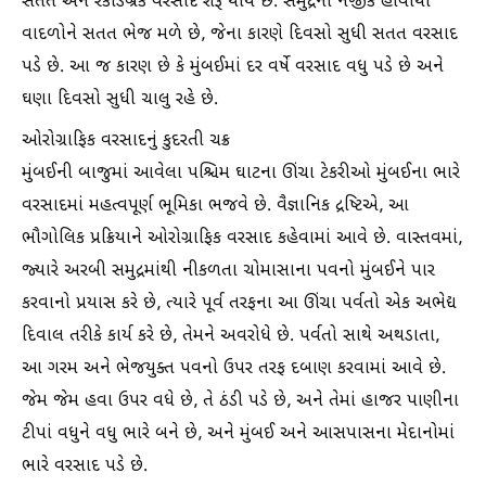
સતત અને રેકોર્ડબ્રેક વરસાદ શરૂ થાય છે. સમુદ્રની નજીક હોવાથી
વાદળોને સતત ભેજ મળે છે, જેના કારણે દિવસો સુધી સતત વરસાદ
પડે છે. આ જ કારણ છે કે મુંબઈમાં દર વર્ષે વરસાદ વધુ પડે છે અને
ઘણા દિવસો સુધી ચાલુ રહે છે.
ઓરોગ્રાફિક વરસાદનું કુદરતી ચક્ર
મુંબઈની બાજુમાં આવેલા પશ્ચિમ ઘાટના ઊંચા ટેકરીઓ મુંબઈના ભારે
વરસાદમાં મહત્વપૂર્ણ ભૂમિકા ભજવે છે. વૈજ્ઞાનિક દ્રષ્ટિએ, આ
ભૌગોલિક પ્રક્રિયાને ઓરોગ્રાફિક વરસાદ કહેવામાં આવે છે. વાસ્તવમાં,
જ્યારે અરબી સમુદ્રમાંથી નીકળતા ચોમાસાના પવનો મુંબઈને પાર
કરવાનો પ્રયાસ કરે છે, ત્યારે પૂર્વ તરફના આ ઊંચા પર્વતો એક અભેદ્ય
દિવાલ તરીકે કાર્ય કરે છે, તેમને અવરોધે છે. પર્વતો સાથે અથડાતા,
આ ગરમ અને ભેજયુક્ત પવનો ઉપર તરફ દબાણ કરવામાં આવે છે.
જેમ જેમ હવા ઉપર વધે છે, તે ઠંડી પડે છે, અને તેમાં હાજર પાણીના
ટીપાં વધુને વધુ ભારે બને છે, અને મુંબઈ અને આસપાસના મેદાનોમાં
ભારે વરસાદ પડે છે.