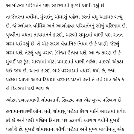
આબોહવા પરિવર્તન પણ સમસ્યામાં ફાળો આપી રહ્યું છે.
તાજેતરના વર્ષોમાં, મુંબઈનું ચોમાસું પહેલા કરતાં વધુ આક્રમક બન્યું
છે, જે ગ્લોબલ વોર્મિંગ અને આબોહવા પરિવર્તનનું સીધું પરિણામ છે.
પૃથ્વીના વધતા તાપમાનને કારણે, અરબી સમુદ્રમાં પાણી પણ સતત
ગરમ થઈ રહ્યું છે. તે એક સરળ વૈજ્ઞાનિક નિયમ છે કે પાણી જેટલું
ગરમ ​​થશે, તેટલું વધુ વરાળ (ભેજ) ઉત્પન્ન થશે. આ જ કારણ છે કે
મુંબઈ પર ટૂંકા ગાળામાં મોટા પ્રમાણમાં પાણી ભરેલા વાદળો એકઠા
થઈ જાય છે. આના કારણે ભારે વરસાદમાં વધારો થયો છે, જ્યાં
પહેલા આખા અઠવાડિયામાં વરસાદ પડતો હતો તે હવે માત્ર એક કે
બે દિવસમાં પડી જાય છે.
ઓછા દબાણવાળી ચોમાસાની સિસ્ટમ પણ એક મુખ્ય પરિબળ છે.
હવામાનશાસ્ત્રીઓના મતે, ચોમાસુ પહેલા કેરળ થઈને ભારતમાં પ્રવેશ
કરે છે અને પછી પશ્ચિમ કિનારા પર ઝડપથી આગળ વધીને મુંબઈ
પહોંચે છે. મુંબઈ ચોમાસાના સૌથી પહેલા અને મુખ્ય માર્ગોમાંનું એક