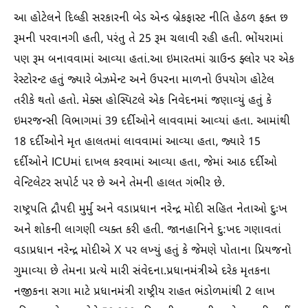
આ હોટેલને દિલ્હી સરકારની બેડ એન્ડ બ્રેકફાસ્ટ નીતિ હેઠળ ફક્ત છ
રૂમની પરવાનગી હતી, પરંતુ તે 25 રૂમ ચલાવી રહી હતી. ભોંયરામાં
પણ રૂમ બનાવવામાં આવ્યા હતાં.આ ઇમારતમાં ગ્રાઉન્ડ ફ્લોર પર એક
રેસ્ટોરન્ટ હતું જ્યારે બેઝમેન્ટ અને ઉપરના માળનો ઉપયોગ હોટેલ
તરીકે થતો હતો. મેક્સ હોસ્પિટલે એક નિવેદનમાં જણાવ્યું હતું કે
ઇમરજન્સી વિભાગમાં 39 દર્દીઓને લાવવામાં આવ્યાં હતા. આમાંથી
18 દર્દીઓને મૃત હાલતમાં લાવવામાં આવ્યા હતા, જ્યારે 15
દર્દીઓને ICUમાં દાખલ કરવામાં આવ્યા હતા, જેમાં આઠ દર્દીઓ
વેન્ટિલેટર સપોર્ટ પર છે અને તેમની હાલત ગંભીર છે.
રાષ્ટ્રપતિ દ્રૌપદી મુર્મુ અને વડાપ્રધાન નરેન્દ્ર મોદી સહિત નેતાઓ દુઃખ
અને શોકની લાગણી વ્યક્ત કરી હતી. જાનહાનિને દુ:ખદ ગણાવતાં
વડાપ્રધાન નરેન્દ્ર મોદીએ X પર લખ્યું હતું કે જેમણે પોતાના પ્રિયજનો
ગુમાવ્યા છે તેમના પ્રત્યે મારી સંવેદના.પ્રધાનમંત્રીએ દરેક મૃતકના
નજીકના સગા માટે પ્રધાનમંત્રી રાષ્ટ્રીય રાહત ભંડોળમાંથી 2 લાખ