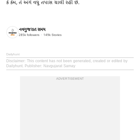
કે કેમ, તે અંગે વધુ તપાસ ચાલી રહી છે.
નવગુજરાત સમય
285k
followers
149k
Stories
Dailyhunt
Disclaimer
: This content has not been generated, created or edited by
Dailyhunt. Publisher: Navgujarat Samay
ADVERTISEMENT