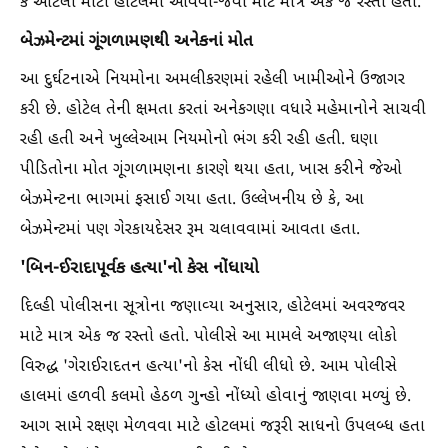
કે આટલી મોટી હોટેલમાં આવવા-જવા માટે માત્ર એક જ રસ્તો હતો.
બેઝમેન્ટમાં ગૂંગળામણથી અનેકનાં મોત
આ દુર્ઘટનાએ નિયમોના અમલીકરણમાં રહેલી ખામીઓને ઉજાગર
કરી છે. હોટેલ તેની ક્ષમતા કરતાં અનેકગણા વધારે મહેમાનોને સાચવી
રહી હતી અને ખુલ્લેઆમ નિયમોનો ભંગ કરી રહી હતી. ઘણા
પીડિતોના મોત ગૂંગળામણના કારણે થયા હતા, ખાસ કરીને જેઓ
બેઝમેન્ટના ભાગમાં ફસાઈ ગયા હતા. ઉલ્લેખનીય છે કે, આ
બેઝમેન્ટમાં પણ ગેરકાયદેસર રૂમ ચલાવવામાં આવતા હતા.
'બિન-ઈરાદાપૂર્વક હત્યા'નો કેસ નોંધાયો
દિલ્હી પોલીસના સૂત્રોના જણાવ્યા અનુસાર, હોટેલમાં અવરજવર
માટે માત્ર એક જ રસ્તો હતો. પોલીસે આ મામલે અજાણ્યા લોકો
વિરુદ્ધ 'ગેરાઈરાદતન હત્યા'નો કેસ નોંધી લીધો છે. આમ પોલીસે
હાલમાં હળવી કલમો હેઠળ ગુન્હો નોંધ્યો હોવાનું જાણવા મળ્યું છે.
આગ સામે રક્ષણ મેળવવા માટે હોટલમાં જરૂરી સાધનો ઉપલબ્ધ હતા