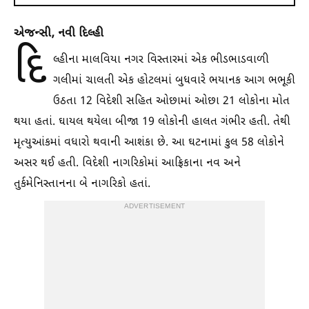
એજન્સી, નવી દિલ્હી
દિ
લ્હીના માલવિયા નગર વિસ્તારમાં એક ભીડભાડવાળી
ગલીમાં ચાલતી એક હોટલમાં બુધવારે ભયાનક આગ ભભૂકી
ઉઠતા 12 વિદેશી સહિત ઓછામાં ઓછા 21 લોકોના મોત
થયા હતાં. ઘાયલ થયેલા બીજા 19 લોકોની હાલત ગંભીર હતી. તેથી
મૃત્યુઆંકમાં વધારો થવાની આશંકા છે. આ ઘટનામાં કુલ 58 લોકોને
અસર થઈ હતી. વિદેશી નાગરિકોમાં આફ્રિકાના નવ અને
તુર્કમેનિસ્તાનના બે નાગરિકો હતાં.
ADVERTISEMENT