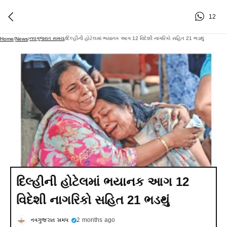
12
નવગુજરાત સમય
દિલ્હીની હોટેલમાં ભયાનક આગ 12 વિદેશી નાગરિકો સહિત 21 ભડથું
Home
/
News
/
/
દિલ્હીની હોટેલમાં ભયાનક આગ 12
વિદેશી નાગરિકો સહિત 21 ભડથું
નવગુજરાત સમય
2 months ago