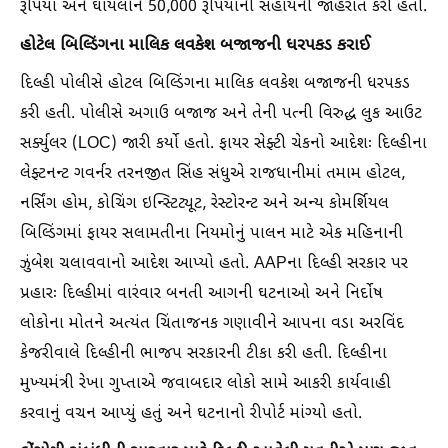
રૂપિયા અને ઘાયલોને 50,000 રૂપિયાની સહાયની જાહેરાત કરી હતીં.
હોટેલ બિલ્ડિંગના માલિક લવકેશ બજાજની ધરપકડ કરાઈ
દિલ્હી પોલીસે હોટલ બિલ્ડિંગના માલિક લવકેશ બજાજની ધરપકડ
કરી હતી. પોલીસે અગાઉ બજાજ અને તેની પત્ની વિરુદ્ધ લુક આઉટ
સર્ક્યુલર (LOC) જારી કર્યો હતો. ફાયર સેફ્ટી ચેકનો આદેશઃ દિલ્હીના
લેફ્ટનન્ટ ગવર્નર તરનજીત સિંહ સંધુએ રાજધાનીમાં તમામ હોટલ,
નર્સિંગ હોમ, કોચિંગ ઇન્સ્ટિટ્યૂટ, રેસ્ટોરન્ટ અને અન્ય કોમર્શિયલ
બિલ્ડિંગમાં ફાયર સલામતીના નિયમોનું પાલન માટે એક મહિનાની
ઝુંબેશ ચલાવવાનો આદેશ આપ્યો હતો. AAPના દિલ્હી સરકાર પર
પ્રહારઃ દિલ્હીમાં વારંવાર બનતી આગની ઘટનાઓ અને નિર્દોષ
લોકોના મોતને અત્યંત ચિંતાજનક ગણાવીને આપના વડા અરવિંદ
કેજરીવાલે દિલ્હીની ભાજપ સરકારની ટીકા કરી હતી. દિલ્હીના
મુખ્યમંત્રી રેખા ગુપ્તાએ જવાબદાર લોકો સામે આકરી કાર્યવાહી
કરવાનું વચન આપ્યું હતું અને ઘટનાનો રીપોર્ટ માંગ્યો હતો.