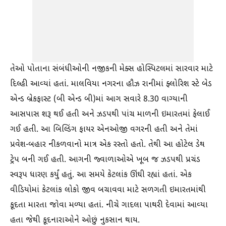
તેઓ પોતાના સંબંધીઓની નજીકની મેક્સ હોસ્પિટલમાં સારવાર માટે
દિલ્હી આવ્યાં હતાં. માલવિયા નગરના હૌઝ રાનીમાં ફ્લોરિશ સ્ટે બેડ
એન્ડ બ્રેકફાસ્ટ (બી એન્ડ બી)માં આગ સવારે 8.30 વાગ્યાની
આસપાસ શરૂ થઈ હતી અને ઝડપથી પાંચ માળની ઇમારતમાં ફેલાઈ
ગઈ હતી. આ બિલ્ડિંગ ફાયર એનઓજી વગરની હતી અને તેમાં
પ્રવેશ-બહાર નીકળવાનો માત્ર એક રસ્તો હતો. તેથી આ હોટેલ ડેથ
ટ્રેપ બની ગઈ હતી. આગની જ્વાળાઓએ ખૂબ જ ઝડપથી પ્રચંડ
સ્વરૂપ ધારણ કર્યું હતું. આ સમયે કેટલાંક ઊંઘી રહ્યાં હતાં. એક
વીડિયોમાં કેટલાંક લોકો જીવ બચાવવા માટે સળગતી ઇમારતમાંથી
કૂદતા મારતા જોવા મળ્યા હતાં. નીચે ગાદલા પાથરી દેવામાં આવ્યા
હતા જેથી કૂદનારાઓને ઓછું નુકસાન થાય.