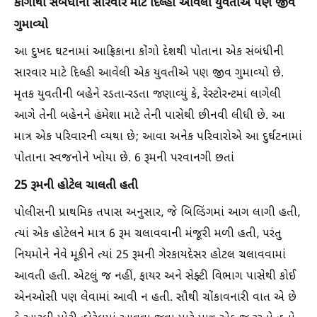
કોંગોથી સંબંધીની સારવાર માટે દિલ્હી આવેલી યુવતીએ પણ જીવ
ગુમાવ્યો
આ દુખદ ઘટનામાં આફ્રિકાના કોંગો દેશથી પોતાના એક સંબંધીની
સારવાર માટે દિલ્હી આવેલી એક યુવતીએ પણ જીવ ગુમાવ્યો છે.
મૃતક યુવતીની બહેને રડતા-રડતા જણાવ્યું કે, રેસ્ટોરન્ટમાં લાગેલી
આગે તેની બહેનને હંમેશા માટે તેની પાસેથી છીનવી લીધી છે. આ
માત્ર એક પરિવારની વ્યથા છે; આવા અનેક પરિવારોએ આ દુર્ઘટનામાં
પોતાના સ્વજનોને ખોયા છે. 6 રૂમની પરવાનગી છતાં
25 રૂમની હોટેલ ચાલતી હતી
પોલીસની પ્રાથમિક તપાસ અનુસાર, જે બિલ્ડિંગમાં આગ લાગી હતી,
ત્યાં એક હોટેલને માત્ર 6 રૂમ ચલાવવાની મંજૂરી મળી હતી, પરંતુ
નિયમોને નેવે મૂકીને ત્યાં 25 રૂમની ગેરકાયદેસર હોટલ ચલાવવામાં
આવતી હતી. એટલું જ નહીં, ફાયર અને સેફ્ટી વિભાગ પાસેથી કોઈ
એનઓસી પણ લેવામાં આવી ન હતી. સૌથી ચોંકાવનારી વાત એ છે