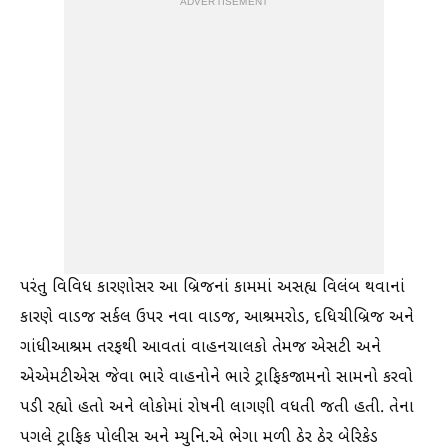
ADVERTISEMENT
પરંતુ વિવિધ કારણોસર આ બ્રિજનાં કામમાં અસહ્ય વિલંબ થવાનાં
કારણે વાડજ સર્કલ ઉપર નવા વાડજ, આશ્રમરોડ, દધિચીબ્રિજ અને
ગાંધીઆશ્રમ તરફથી આવતાં વાહનચાલકો તેમજ એસટી અને
એએમટીએસ જેવા ભારે વાહનોને ભારે ટ્રાફિકજામનો સામનો કરવો
પડી રહ્યો હતો અને લોકોમાં રોષની લાગણી વધતી જતી હતી. તેના
પગલે ટ્રાફિક પોલીસ અને મ્યુનિ.એ ભેગા મળી ઠેર ઠેર બેરિકેડ