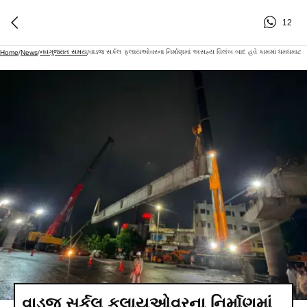
12
નવગુજરાત સમય
વાડજ સર્કલ ફ્લાયઓવરના નિર્માણમાં અસહ્ય વિલંબ બાદ હવે કામમાં ધમધમાટ
Home
/
News
/
/
વાડજ સર્કલ ફ્લાયઓવરના નિર્માણમાં