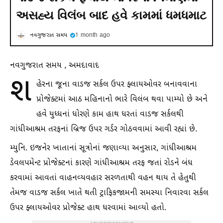
અસહ્ય વિલંબ બાદ હવે કામમાં ધમધમાટ
નવગુજરાત સમય
1 month ago
નવગુજરાત સમય , અમદાવાદ
શ
હેરના જૂના વાડજ સર્કલ ઉપર ફ્લાયઓવર બનાવવાના
પ્રોજેક્ટમાં આઠ મહિનાનો ભારે વિલંબ થવા પામ્યો છે અને
હવે યુધ્ધનાં ધોરણે કામ હાથ ધરતાં વાડજ સર્કલથી
ગાંધીઆશ્રમ તરફનાં બ્રિજ ઉપર ગર્ડર ગોઠવવામાં આવી રહ્યાં છે.
મ્યુનિ. ઇજનેર ખાતાનાં સૂત્રોનાં જણાવ્યા અનુસાર, ગાંધીઆશ્રમ
ડેવલપમેન્ટ પ્રોજેક્ટનાં કારણે ગાંધીઆશ્રમ તરફ જતાં રોડને બંધ
કરવામાં આવતાં વાહનવ્યવહાર સરળતાથી વહન થાય તે હેતુથી
તેમજ વાડજ સર્કલ ખાતે થતી ટ્રાફિકજામની સમસ્યા નિવારવા સર્કલ
ઉપર ફ્લાયઓવર પ્રોજેક્ટ હાથ ધરવામાં આવ્યો હતો.