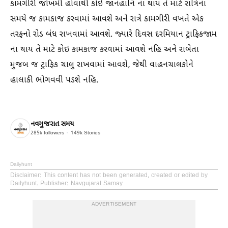
કામગીરી જોખમી હોવાથી કોઇ જાનહાનિ ના થાય તે માટે રાત્રિનાં
સમયે જ કામકાજ કરવામાં આવશે અને રાત્રે કામગીરી વખતે એક
તરફનો રોડ બંધ રાખવામાં આવશે. જ્યારે દિવસ દરમિયાન ટ્રાફિકજામ
ના થાય તે માટે કોઇ કામકાજ કરવામાં આવશે નહિ અને રાબેતા
મુજબ જ ટ્રાફિક ચાલુ રાખવામાં આવશે, જેથી વાહનચાલકોને
હાલાકી ભોગવવી પડશે નહિ.
નવગુજરાત સમય
285k
followers
149k
Stories
Dailyhunt
Disclaimer
: This content has not been generated, created or edited by
Dailyhunt. Publisher: Navgujarat Samay
ADVERTISEMENT