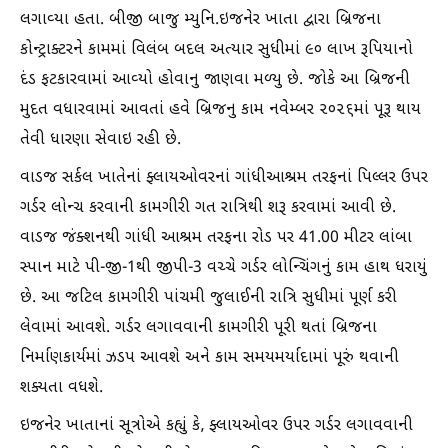
લગાવ્યા હતા. બીજી બાજુ મ્યુનિ.ઇજનેર ખાતા દ્વારા બ્રિજના
કોન્ટ્રાક્ટરને કામમાં વિલંબ બદલ અત્યાર સુધીમાં ૯૦ લાખ રૂપિયાનો
દંડ ફટકારવામાં આવ્યો હોવાનુ જાણવા મળ્યુ છે. જોકે આ બ્રિજની
મુદત વધારવામાં આવતાં હવે બ્રિજનુ કામ નવેમ્બર ૨૦૨૬માં પૂરૂ થાય
તેવી ધારણા સેવાઇ રહી છે.
વાડજ સર્કલ ખાતેનાં ફ્લાયઓવરનાં ગાંધીઆશ્રમ તરફનાં પિલ્લર ઉપર
ગર્ડર લોન્ચ કરવાની કામગીરી ગત રાત્રિથી શરૂ કરવામાં આવી છે.
વાડજ જંક્શનથી ગાંધી આશ્રમ તરફના રોડ પર 41.00 મીટર લાંબા
સ્પાન માટે પી-જી-1થી જીપી-3 વચ્ચે ગર્ડર લોન્ચિંગનું કામ હાથ ધરાયું
છે. આ જટિલ કામગીરી પાંચમી જુલાઈની રાત્રિ સુધીમાં પૂર્ણ કરી
લેવામાં આવશે. ગર્ડર લગાવવાની કામગીરી પૂરી થતાં બ્રિજના
નિર્માણકાર્યમાં ઝડપ આવશે અને કામ સમયમર્યાદામાં પૂરું થવાની
શક્યતા વધશે.
ઇજનેર ખાતાનાં સૂત્રોએ કહ્યું કે, ફ્લાયઓવર ઉપર ગર્ડર લગાવવાની