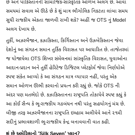
છે અને પાકિસ્તાનની સામાજિક-સાંસ્કૃતિક ઓળખ અલગ છે. આવા
સમયમાં સવાલ એ ઊઠે છે કે શું માત્ર ભૌગોલિક નિકટતા લાંબા સમય
સુધી રાજકીય એકતા જાળવી રાખી શકે? અહીં જ OTS નું Model
અલગ દેખાય છે.
તુર્કી, અઝરબૈજાન, કઝાકિસ્તા, કિર્ગિસ્તાન અને ઉઝબેકિસ્તાન જેવા
દેશોનું આ સંગઠન સમાન તુર્કિક વિરાસત પર આધારિત છે. તાજેતરમાં
જ યોજાયેલા OTS શિખર સંમેલનમાં સાંસ્કૃતિક વિરાસત, યુવાઓના
આદાન-પ્રદાન અને તુર્કી હેરિટેજ ડિજિટલ પ્લેટફોર્મ જેવા નિર્ણયોએ
સ્પષ્ટ સંકેત આપ્યો કે આ સંગઠન માત્ર વ્યાપાર નહીં, પરંતુ એક
સમાન ઓળખ ઊભી કરવાનો પ્રયત્ન કરી રહ્યું છે. જોકે OTS ની
અંદર પણ મતભેદો છે. કઝાકિસ્તાનના રાષ્ટ્રપતિ તોકાયેવે સ્પષ્ટ કહ્યું કે
આ કોઈ સૈન્ય કે ભૂ-રાજકીય ગઠબંધન નથી પરંતુ સહયોગનું મંચ છે.
બીજી તરફ અઝરબૈજાનના રાષ્ટ્રપતિ ઇલ્હામ અલીયેવે આને ૨૧મી
સદીનું પ્રભાવશાળી ભૂ-રાજકીય કેન્દ્ર બનાવવાની વાત કહી.
શું છે અમેરિકાનો ‘Silk Seven’ પ્લાન?