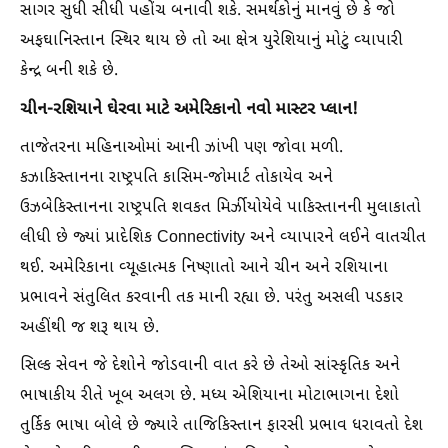
સાગર સુધી સીધી પહોંચ બનાવી શકે. સમર્થકોનું માનવું છે કે જો
અફઘાનિસ્તાન સ્થિર થાય છે તો આ ક્ષેત્ર યુરેશિયાનું મોટું વ્યાપારી
કેન્દ્ર બની શકે છે.
ચીન-રશિયાને ઘેરવા માટે અમેરિકાનો નવો માસ્ટર પ્લાન!
તાજેતરના મહિનાઓમાં આની ઝાંખી પણ જોવા મળી.
કઝાકિસ્તાનના રાષ્ટ્રપતિ કાસિમ-જોમાર્ટ તોકાયેવ અને
ઉઝબેકિસ્તાનના રાષ્ટ્રપતિ શવકત મિર્ઝીયોયેવે પાકિસ્તાનની મુલાકાતો
લીધી છે જ્યાં પ્રાદેશિક Connectivity અને વ્યાપારને લઈને વાતચીત
થઈ. અમેરિકાના વ્યૂહાત્મક નિષ્ણાતો આને ચીન અને રશિયાના
પ્રભાવને સંતુલિત કરવાની તક માની રહ્યા છે. પરંતુ અસલી પડકાર
અહીંથી જ શરૂ થાય છે.
સિલ્ક સેવન જે દેશોને જોડવાની વાત કરે છે તેઓ સાંસ્કૃતિક અને
ભાષાકીય રીતે ખૂબ અલગ છે. મધ્ય એશિયાના મોટાભાગના દેશો
તુર્કિક ભાષા બોલે છે જ્યારે તાજિકિસ્તાન ફારસી પ્રભાવ ધરાવતો દેશ