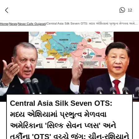
12
Central Asia Silk Seven OTS: મધ્ય એશિયામાં પ્રભુત્વ મેળવવા અમેરિકાના 'સિલ્ક સેવન પ્લસ' અને તુર્કીના 'OTS' વચ્ચે જંગ: ચીન-રશિયાને ઘેરવાનો પ્લાન
Home
/
News
/
Newz Cafe Gujarati
/
Central Asia Silk Seven OTS:
મધ્ય એશિયામાં પ્રભુત્વ મેળવવા
અમેરિકાના 'સિલ્ક સેવન પ્લસ' અને
તુર્કીના 'OTS' વચ્ચે જંગ: ચીન-રશિયાને