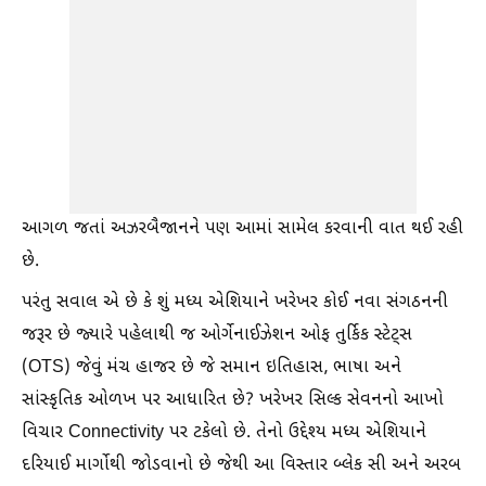
આગળ જતાં અઝરબૈજાનને પણ આમાં સામેલ કરવાની વાત થઈ રહી
છે.
પરંતુ સવાલ એ છે કે શું મધ્ય એશિયાને ખરેખર કોઈ નવા સંગઠનની
જરૂર છે જ્યારે પહેલાથી જ ઓર્ગેનાઈઝેશન ઓફ તુર્કિક સ્ટેટ્સ
(OTS) જેવું મંચ હાજર છે જે સમાન ઇતિહાસ, ભાષા અને
સાંસ્કૃતિક ઓળખ પર આધારિત છે? ખરેખર સિલ્ક સેવનનો આખો
વિચાર Connectivity પર ટકેલો છે. તેનો ઉદ્દેશ્ય મધ્ય એશિયાને
દરિયાઈ માર્ગોથી જોડવાનો છે જેથી આ વિસ્તાર બ્લેક સી અને અરબ