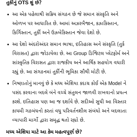
તુર્કીનું OTS શું છે?
આ એક પહેલાથી સક્રિય સંગઠન છે જે સમાન સંસ્કૃતિ અને
ઓળખ પર આધારિત છે. આમાં અઝરબૈજાન, કઝાકિસ્તાન,
કિર્ગિસ્તાન, તુર્કી અને ઉઝબેકિસ્તાન જેવા દેશો છે.
આ દેશો અંદરોઅંદર સમાન ભાષા, ઇતિહાસ અને સંસ્કૃતિ (તુર્ક
વિરાસત) દ્વારા જોડાયેલા છે. આ Group ડિજિટલ પ્લેટફોર્મ અને
સાંસ્કૃતિક વિરાસત દ્વારા રાજકીય અને આર્થિક સહયોગ વધારી
રહ્યું છે. આ સંગઠનમાં તુર્કીની ભૂમિકા સૌથી મોટી છે.
નિષ્ણાતોનું માનવું છે કે મધ્ય એશિયા કદાચ કોઈ એક Model ને
પસંદ કરવાના બદલે બંને વચ્ચે સંતુલન જાળવી રાખવાનો પ્રયત્ન
કરશે. ઇતિહાસ પણ આ જ દર્શાવે છે. સદીઓ સુધી આ વિસ્તાર
કાયમી ગઠબંધનો કરતાં વધુ પરિવર્તનશીલ સંબંધો અને બદલાતા
વ્યાપારી માર્ગો દ્વારા સમૃદ્ધ થતો રહ્યો છે.
મધ્ય એશિયા માટે આ કેમ મહત્વપૂર્ણ છે?