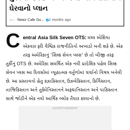
ઘેરવાનો પ્લાન
Newz Cafe Gujarati
2 months ago
C
entral Asia Silk Seven OTS:
મધ્ય એશિયા
એકવાર ફરી વૈશ્વિક રાજનીતિનો અખાડો બની શકે છે. એક
તરફ અમેરિકાનું 'સિલ્ક સેવન પ્લસ' છે તો બીજી તરફ
તુર્કીનું OTS છે. અમેરિકા સમર્થિત એક નવી પ્રાદેશિક પહેલ સિલ્ક
સેવન પ્લસ આ દિવસોમાં વ્યૂહાત્મક વર્તુળોમાં ચર્ચાનો વિષય બનેલી
છે. આ પ્રસ્તાવનો હેતુ કઝાકિસ્તાન, ઉઝબેકિસ્તાન, કિર્ગિસ્તાન,
તાજિકિસ્તાન અને તુર્કમેનિસ્તાનને અફઘાનિસ્તાન અને પાકિસ્તાન
સાથે જોડીને એક નવો આર્થિક બ્લોક તૈયાર કરવાનો છે.
ADVERTISEMENT