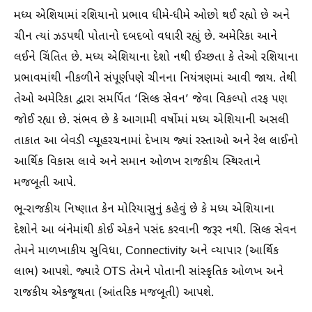
મધ્ય એશિયામાં રશિયાનો પ્રભાવ ધીમે-ધીમે ઓછો થઈ રહ્યો છે અને
ચીન ત્યાં ઝડપથી પોતાનો દબદબો વધારી રહ્યું છે. અમેરિકા આને
લઈને ચિંતિત છે. મધ્ય એશિયાના દેશો નથી ઈચ્છતા કે તેઓ રશિયાના
પ્રભાવમાંથી નીકળીને સંપૂર્ણપણે ચીનના નિયંત્રણમાં આવી જાય. તેથી
તેઓ અમેરિકા દ્વારા સમર્પિત ‘સિલ્ક સેવન’ જેવા વિકલ્પો તરફ પણ
જોઈ રહ્યા છે. સંભવ છે કે આગામી વર્ષોમાં મધ્ય એશિયાની અસલી
તાકાત આ બેવડી વ્યૂહરચનામાં દેખાય જ્યાં રસ્તાઓ અને રેલ લાઈનો
આર્થિક વિકાસ લાવે અને સમાન ઓળખ રાજકીય સ્થિરતાને
મજબૂતી આપે.
ભૂ-રાજકીય નિષ્ણાત કેન મોરિયાસુનું કહેવું છે કે મધ્ય એશિયાના
દેશોને આ બંનેમાંથી કોઈ એકને પસંદ કરવાની જરૂર નથી. સિલ્ક સેવન
તેમને માળખાકીય સુવિધા, Connectivity અને વ્યાપાર (આર્થિક
લાભ) આપશે. જ્યારે OTS તેમને પોતાની સાંસ્કૃતિક ઓળખ અને
રાજકીય એકજૂથતા (આંતરિક મજબૂતી) આપશે.