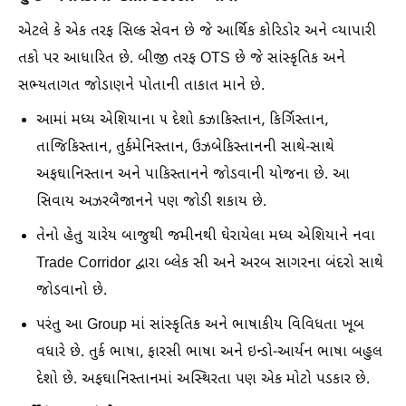
એટલે કે એક તરફ સિલ્ક સેવન છે જે આર્થિક કોરિડોર અને વ્યાપારી
તકો પર આધારિત છે. બીજી તરફ OTS છે જે સાંસ્કૃતિક અને
સભ્યતાગત જોડાણને પોતાની તાકાત માને છે.
આમાં મધ્ય એશિયાના ૫ દેશો કઝાકિસ્તાન, કિર્ગિસ્તાન,
તાજિકિસ્તાન, તુર્કમેનિસ્તાન, ઉઝબેકિસ્તાનની સાથે-સાથે
અફઘાનિસ્તાન અને પાકિસ્તાનને જોડવાની યોજના છે. આ
સિવાય અઝરબૈજાનને પણ જોડી શકાય છે.
તેનો હેતુ ચારેય બાજુથી જમીનથી ઘેરાયેલા મધ્ય એશિયાને નવા
Trade Corridor દ્વારા બ્લેક સી અને અરબ સાગરના બંદરો સાથે
જોડવાનો છે.
પરંતુ આ Group માં સાંસ્કૃતિક અને ભાષાકીય વિવિધતા ખૂબ
વધારે છે. તુર્ક ભાષા, ફારસી ભાષા અને ઇન્ડો-આર્યન ભાષા બહુલ
દેશો છે. અફઘાનિસ્તાનમાં અસ્થિરતા પણ એક મોટો પડકાર છે.