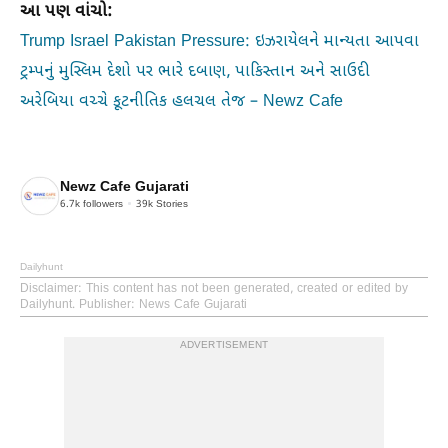
આ પણ વાંચો:
Trump Israel Pakistan Pressure: ઇઝરાયેલને માન્યતા આપવા
ટ્રમ્પનું મુસ્લિમ દેશો પર ભારે દબાણ, પાકિસ્તાન અને સાઉદી
અરેબિયા વચ્ચે કૂટનીતિક હલચલ તેજ – Newz Cafe
Newz Cafe Gujarati
6.7k
followers
39k
Stories
Dailyhunt
Disclaimer
: This content has not been generated, created or edited by
Dailyhunt. Publisher: News Cafe Gujarati
ADVERTISEMENT