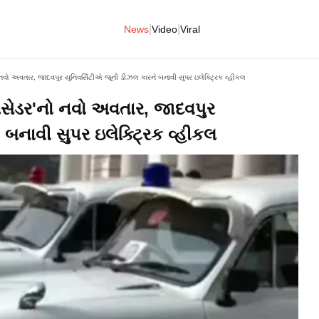
|
|
News
Video
Viral
નવો અવતાર, જાદવપુર યુનિવર્સિટીએ જૂની ડીઝલ કારને બનાવી સુપર ઇલેક્ટ્રિક વ્હીકલ
ેસેડર'નો નવો અવતાર, જાદવપુર
 બનાવી સુપર ઇલેક્ટ્રિક વ્હીકલ