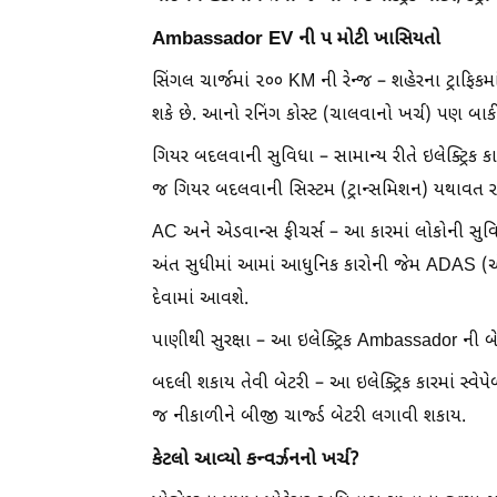
Ambassador EV ની ૫ મોટી ખાસિયતો
સિંગલ ચાર્જમાં ૨૦૦ KM ની રેન્જ – શહેરના ટ્રાફ
શકે છે. આનો રનિંગ કોસ્ટ (ચાલવાનો ખર્ચ) પણ બાકી
ગિયર બદલવાની સુવિધા – સામાન્ય રીતે ઇલેક્ટ્રિક
જ ગિયર બદલવાની સિસ્ટમ (ટ્રાન્સમિશન) યથાવત ર
AC અને એડવાન્સ ફીચર્સ – આ કારમાં લોકોની સુ
અંત સુધીમાં આમાં આધુનિક કારોની જેમ ADAS (એડ
દેવામાં આવશે.
પાણીથી સુરક્ષા – આ ઇલેક્ટ્રિક Ambassador ની બેટ
બદલી શકાય તેવી બેટરી – આ ઇલેક્ટ્રિક કારમાં સ્વે
જ નીકાળીને બીજી ચાર્જ્ડ બેટરી લગાવી શકાય.
કેટલો આવ્યો કન્વર્ઝનનો ખર્ચ?