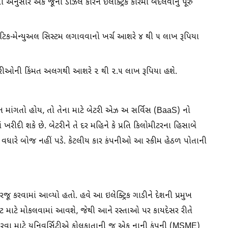
યા અનુસાર એક જૂની ડીઝલ કારને ઇલેક્ટ્રિક કારમાં બદલવાનું પૂરું
ોમેટિક-મેન્યુઅલ સિસ્ટમ લગાવવાનો ખર્ચ આશરે ૪ થી ૫ લાખ રૂપિયા
બેટરીઓની કિંમત અલગથી આશરે ૨ થી ૨.૫ લાખ રૂપિયા હશે.
ન માંગતો હોય, તો તેના માટે બેટરી એઝ અ સર્વિસ (BaaS) નો
 ખરીદી શકે છે. બેટરીને તે દર મહિને કે પ્રતિ કિલોમીટરના હિસાબે
 વધારે બોજ નહીં પડે. કેટલીય કાર કંપનીઓ આ સ્કીમ હેઠળ પોતાની
રજૂ કરવામાં આવ્યો હતો. હવે આ ઇલેક્ટ્રિક ગાડીને દેશની પ્રમુખ
કેટ માટે મોકલવામાં આવશે, જેથી આને રસ્તાઓ પર કાયદેસર રીતે
ં ઉતારવા માટે યુનિવર્સિટીએ કોલકાતાની જ એક નાની કંપની (MSME)