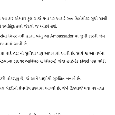
િકમાં આ કાર એકવાર ફૂલ ચાર્જ થવા પર આશરે ૨૦૦ કિલોમીટર સુધી ચાલી
 ઇલેક્ટ્રિક કારો જેટલો જ ઓછો હશે.
 કારોમાં ગિયર નથી હોતા, પરંતુ આ Ambassador માં જૂની કારની જેમ
ાખવામાં આવી છે.
વિધા માટે AC ની સુવિધા પણ આપવામાં આવી છે. સાથે જ આ વર્ષના
વાન્સ ડ્રાઇવર આસિસ્ટન્સ સિસ્ટમ) જેવા હાઇ-ટેક ફીચર્સ પણ જોડી
રી વોટરપ્રૂફ છે, જે આને પાણીથી સુરક્ષિત બનાવે છે.
પેબલ બેટરીનો ઉપયોગ કરવામાં આવ્યો છે, જેને ડિસ્ચાર્જ થવા પર તરત