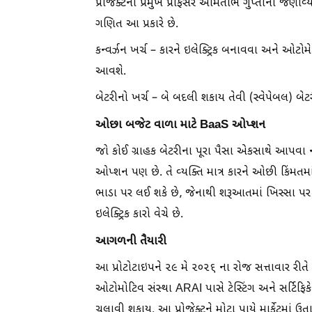
પ્રોજેક્ટના પ્રમુખ પ્રોફેસર અમિતાભ ગુપ્તાના જણાવ્
ગણિત આ પ્રકારે છે.
કન્વર્ઝન ખર્ચ – કારને ઇલેક્ટ્રિક બનાવવા અને ઓટ
આવશે.
બેટરીનો ખર્ચ – બે બદલી શકાય તેવી (સ્વેપેબલ) 
ઓછા બજેટ વાળા માટે BaaS ઓપ્શન
જો કોઈ ગ્રાહક બેટરીના પૂરા પૈસા એકસાથે આપવા 
ઓપ્શન પણ છે. તે વ્યક્તિ માત્ર કારને ઓછી કિંમતમાં
ભાડા પર લઈ શકે છે, જેનાથી શરૂઆતમાં ખિસ્સા પર
ઇલેક્ટ્રિક કારો વેચે છે.
આગળની તૈયારી
આ પ્રોટોટાઇપને ૨૯ મે ૨૦૨૬ ના રોજ સત્તાવાર રીતે 
ઓટોમોટિવ સંસ્થા ARAI પાસે ટેસ્ટિંગ અને સર્ટિફિ
ચલાવી શકાય. આ પ્રોજેક્ટને મોટા પાયે માર્કેટમા