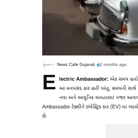
Newz Cafe Gujarati
2 months ago
E
lectric Ambassador:
એક સમય હતો જ
આ મનપસંદ કાર હતી પરંતુ, સમયની સાથ
નવા અને આધુનિક અવતારમાં નજર આવવાન
Ambassador ટેક્સીને ઇલેક્ટ્રિક કાર (EV) માં બદ
છે.