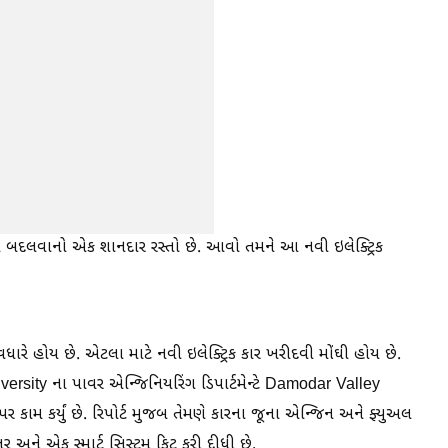
િકમાં બદલવાનો એક શાનદાર રસ્તો છે. આવો તમને આ નવી ઇલેક્ટ્રિક
રે હોય છે. એટલા માટે નવી ઇલેક્ટ્રિક કાર ખરીદવી મોંઘી હોય છે.
sity ના પાવર એન્જિનિયરિંગ ડિપાર્ટમેન્ટે Damodar Valley
 કામ કર્યું છે. રિપોર્ટ મુજબ તેમણે કારના જૂના એન્જિન અને ફ્યુઅલ
ોલર અને એક સ્માર્ટ સિસ્ટમ ફિટ કરી દીધી છે.