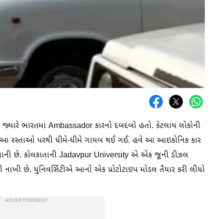
્યારે ભારતમાં Ambassador કારનો દબદબો હતો. કેટલાય લોકોની
ે આ રસ્તાઓ પરથી ધીમે-ધીમે ગાયબ થઈ ગઈ. હવે આ આઇકોનિક કાર
ી છે. કોલકાતાની Jadavpur University એ એક જૂની ડીઝલ
લી નાખી છે. યુનિવર્સિટીએ આનો એક પ્રોટોટાઇપ મોડલ તૈયાર કરી લીધો
ADVERTISEMENT