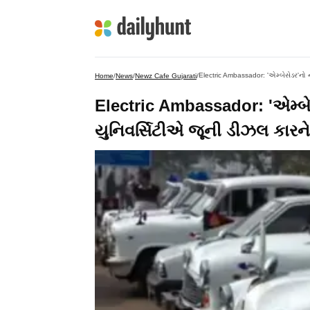
Electric Ambassador: 'એમ્બેસેડર'નો 
Home
/
News
/
Newz Cafe Gujarati
/
Electric Ambassador: 'એમ્બ
યુનિવર્સિટીએ જૂની ડીઝલ કારને