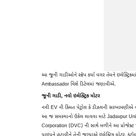
આ જૂની ગાડીઓને સ્ક્રૅપ કર્યા વગર તેમને ઇલેક્ટ્ર
Ambassador વિશે ડિટેલમાં જણાવીએ.
જૂની ગાડી, નવો ઇલેક્ટ્રિક મોટર
નવી EV ની કિંમત પેટ્રોલ કે ડીઝલની સરખામણીએ વધા
આ જ સમસ્યાનો ઉકેલ લાવવા માટે Jadavpur Univer
Corporation (DVC) ની સાથે મળીને આ પ્રોજેક્ટ પર
પાઇપને હટાવીને તેની જગ્યાએ ઇલેક્ટ્રિક મોટર, કંટ્ર