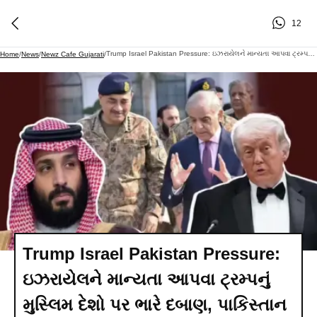
12
Trump Israel Pakistan Pressure: ઇઝરાયેલને માન્યતા આપવા ટ્રમ્પનું મુસ્લિમ દેશો પર ભારે દબાણ, પાકિસ્તાન અને સાઉદી અરેબિયા વચ્ચે કૂટનીતિક હલચલ તેજ
Home
/
News
/
Newz Cafe Gujarati
/
Trump Israel Pakistan Pressure:
ઇઝરાયેલને માન્યતા આપવા ટ્રમ્પનું
મુસ્લિમ દેશો પર ભારે દબાણ, પાકિસ્તાન