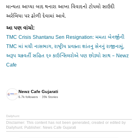
માન્યતા આપ્યા બાદ થનારા આખા વિવાદનો ટોપલો સાઉદી
અરેબિયા પર ઢોળી દેવામાં આવે.
આ પણ વાંચો:
TMC Crisis Shantanu Sen Resignation: મમતા બેનર્જીની
TMC માં મચી નાસભાગ, રાષ્ટ્રીય પ્રવક્તા શાંતનુ સેનનું રાજીનામું,
અરૂપ ચક્રવર્તી સહિત ૬૦ કાઉન્સિલરોએ પણ છોડ્યો સાથ – Newz
Cafe
Newz Cafe Gujarati
6.7k
followers
39k
Stories
Dailyhunt
Disclaimer
: This content has not been generated, created or edited by
Dailyhunt. Publisher: News Cafe Gujarati