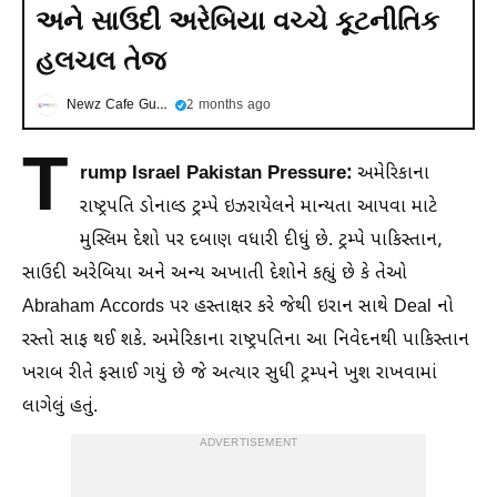
અને સાઉદી અરેબિયા વચ્ચે કૂટનીતિક
હલચલ તેજ
Newz Cafe Gujarati
2 months ago
T
rump Israel Pakistan Pressure:
અમેરિકાના
રાષ્ટ્રપતિ ડોનાલ્ડ ટ્રમ્પે ઇઝરાયેલને માન્યતા આપવા માટે
મુસ્લિમ દેશો પર દબાણ વધારી દીધું છે. ટ્રમ્પે પાકિસ્તાન,
સાઉદી અરેબિયા અને અન્ય અખાતી દેશોને કહ્યું છે કે તેઓ
Abraham Accords પર હસ્તાક્ષર કરે જેથી ઇરાન સાથે Deal નો
રસ્તો સાફ થઈ શકે. અમેરિકાના રાષ્ટ્રપતિના આ નિવેદનથી પાકિસ્તાન
ખરાબ રીતે ફસાઈ ગયું છે જે અત્યાર સુધી ટ્રમ્પને ખુશ રાખવામાં
લાગેલું હતું.
ADVERTISEMENT