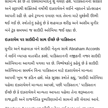
સામાન્ય કરે છે તો ઇસ્લામાબાદનું શું વલણ હશે. પાકિસ્તાનની સરકાર
અને કટ્ટરપંથી શક્તિઓ વર્ષોથી ઇઝરાયેલને લઈને નફરતને પ્રોત્સાહન
આપતી રહી છે. હવે ટ્રમ્પના દબાણ બાદ તેમના માટે મુશ્કેલી ઊભી
થઈ ગઈ છે. સ્ત્રોતોનું કહેવું છે કે શહબાઝ શરીફ અને અસીમ મુનીર
બંને ટૂંક સમયમાં જ સાઉદી અરેબિયા જઈ રહ્યા છે.
ઇઝરાયેલ પર સાઉદીનો સાથ ઈચ્છે છે પાકિસ્તાન
મુનીર અને શહબાઝ બંને સાઉદી નેતૃત્વ સાથે Abraham Accords
ને લઈને વ્યાપક વાતચીત કરશે. પાકિસ્તાનની નજીકની નજર સાઉદી
અરેબિયાના આગામી પગલા પર છે. વિશ્લેષકોનું કહેવું છે કે સાઉદી
અરેબિયાના સમર્થન વિના પાકિસ્તાન માટે ઇઝરાયેલને માન્યતા
આપવી ખૂબ જ કઠિન હશે. એક સુરક્ષા સ્ત્રોતે કહ્યું, ‘સાઉદી અરેબિયા
પહેલા ઇઝરાયેલને માન્યતા આપશે, પછી પાકિસ્તાન.’ પાકિસ્તાન
ઈચ્છે છે કે ઇઝરાયેલને માન્યતા આપતા પહેલા તેના શરૂઆતના
રાજદ્વારી અને રાજનૈતિક દુષ્પરિણામોનો સામનો કરી લેવામાં આવે.