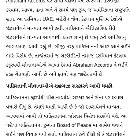
Abraham Accords પર સૌથી પહેલા વર્ષ ૨૦૨૦ માં હસ્તાક્ષર
કરવામાં આવ્યા હતા અને તે સમયે પણ ટ્રમ્પ જ અમેરિકાના રાષ્ટ્રપતિ
હતા. આ દરમિયાન UAE, બહેરીન જેવા કેટલાય મુસ્લિમ દેશોએ
ઇઝરાયેલને માન્યતા આપી હતી. પાકિસ્તાને ઐતિહાસિક રીતે
ઇઝરાયેલને માન્યતા આપવાથી અંતર રાખ્યું છે પરંતુ હવે અમેરિકાનું
ભારે દબાણ આવી રહ્યું છે. બીજી તરફ પાકિસ્તાનની અંદર આને લઈને
ભારે વિરોધ છે. તાજેતરમાં જ બકરીઈદની નમાજ દરમિયાન કેટલાય
કટ્ટરપંથી મૌલાનાઓએ આખા દેશમાં Abraham Accords ને લઈને
કડક ચેતવણી આપી છે અને ફતવો પણ જાહેર કર્યો છે.
પાકિસ્તાની મૌલાનાઓએ શહબાઝ સરકારને આપી ધમકી
પાકિસ્તાનના કટ્ટરપંથી મૌલાનાઓએ સરકાર અને સેના પર દબાણ
વધારી દીધું છે. તેમણે ધમકી આપી છે કે જો ઇઝરાયેલને માન્યતા
આપવામાં આવી તો પાકિસ્તાનમાં જોરદાર વિરોધ પ્રદર્શનો થશે. આ
પહેલાં પાકિસ્તાનના ટ્રમ્પના Board of Peace માં સામેલ થવાને
લઈને પણ વિવાદ થયો હતો. પાકિસ્તાન હવે ઈચ્છે છે કે ઇઝરાયેલને