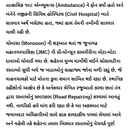
તાત્કાલિક ૧૦૮ એમ્બ્યુલન્સ (Ambulance) ને ફોન કર્યો હતો અને
બંનેને નજીકની સિવિલ હોસ્પિટલ (Civil Hospital) ખાતે
સારવાર અર્થે ખસેડ્યા હતા, જ્યાં હાલ તેમની તબીબી સારવાર
ચાલી રહી છે.
ચોમાસા (Monsoon) ની શરૂઆત થતાં જ જૂનાગઢ
મહાનગરપાલિકા (JMC) ની પ્રી-મોન્સૂન કામગીરીના મોટા-મોટા
દાવાઓ ધોવાઈ ગયા છે. શહેરના મુખ્ય માર્ગોથી લઈને સોસાયટીના
રસ્તાઓ સુધી બધે જ ખાડાઓનું સામ્રાજ્ય જોવા મળી રહ્યું છે, જે
વાહનચાલકો માટે મોતના કુવા સમાન સાબિત થઈ રહ્યા છે. સ્થાનિક
રહીશોનો આક્ષેપ છે કે અનેકવાર લેખિત રજૂઆતો કરવા છતાં તંત્ર
દ્વારા રસ્તાઓનું સમારકામ (Road Repairing) કરવામાં આવતું
નથી. નાગરિકો હવે માંગ કરી રહ્યા છે કે આ અકસ્માત માટે
જવાબદાર અધિકારીઓ સામે કડક કાયદાકીય પગલાં લેવામાં આવે
અને વહેલી તકે શહેરના તમામ બિસ્માર રસ્તાઓનું પેચવર્ક પૂર્ણ