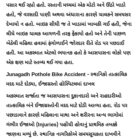
પસાર થઈ રહ્યો હતો. રસ્તાની મધ્યમાં એક મોટો અને ઊંડો ખાડો
હતો, જે વરસાદી પાણી અથવા અંધારાના કારણે ચાલકને સમયસર
દેખાયો ન હતો. બાઇક સીધી જ તે ખાડામાં ખાબકી ગઈ હતી, જેના
લીધે બાઇક ચાલક આગળની તરફ ફેંકાયો હતો અને તેની પાછળ
બેઠેલી મહિલા હવામાં ફંગોળાઈને જોરદાર રીતે રોડ પર પછડાઈ
હતી. આ અકસ્માત એટલો ભયાનક હતો કે આસપાસના લોકો પણ
એક ક્ષણ માટે સ્તબ્ધ થઈ ગયા હતા.
Junagadh Pothole Bike Accident - સ્થાનિકો તાત્કાલિક
મદદ માટે દોડ્યા, ઈજાગ્રસ્તો હોસ્પિટલમાં દાખલ
અકસ્માત સર્જાતા જ આસપાસના દુકાનદારો અને રાહદારીઓ
તાત્કાલિક બંને ઈજાગ્રસ્તોની મદદ માટે દોડી આવ્યા હતા. રોડ પર
પછાડાવાને કારણે મહિલાના માથા અને શરીરના અન્ય ભાગોમાં
ગંભીર ઈજાઓ (Injuries) પહોંચી હોવાનું પ્રાથમિક તબક્કે
જાણવા મળ્યું છે. સ્થાનિક નાગરિકોએ સમયસૂચકતા દાખવીને