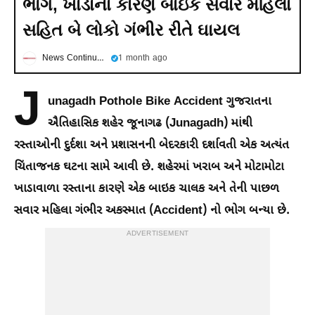
ભોગ, ખાડાના કારણે બાઇક સવાર મહિલા
સહિત બે લોકો ગંભીર રીતે ઘાયલ
News Continuous
1 month ago
J
unagadh Pothole Bike Accident ગુજરાતના
ઐતિહાસિક શહેર જૂનાગઢ (Junagadh) માંથી
રસ્તાઓની દુર્દશા અને પ્રશાસનની બેદરકારી દર્શાવતી એક અત્યંત
ચિંતાજનક ઘટના સામે આવી છે. શહેરમાં ખરાબ અને મોટામોટા
ખાડાવાળા રસ્તાના કારણે એક બાઇક ચાલક અને તેની પાછળ
સવાર મહિલા ગંભીર અકસ્માત (Accident) નો ભોગ બન્યા છે.
ADVERTISEMENT