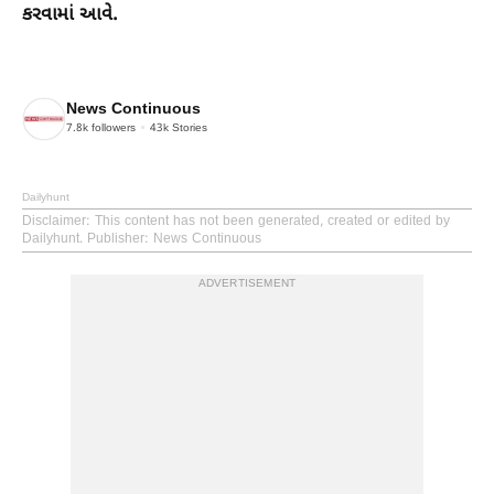
કરવામાં આવે.
News Continuous
7.8k
followers
43k
Stories
Dailyhunt
Disclaimer
: This content has not been generated, created or edited by
Dailyhunt. Publisher: News Continuous
ADVERTISEMENT