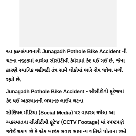
આ હૃદયકંપાવનારી Junagadh Pothole Bike Accident ની
ઘટના નજીકમાં લાગેલા સીસીટીવી કેમેરામાં કેદ થઈ ગઈ છે, જેના
કારણે સ્થાનિક વહીવટી તંત્ર સામે લોકોમાં ભારે રોષ જોવા મળી
રહ્યો છે.
Junagadh Pothole Bike Accident - સીસીટીવી ફૂટેજમાં
કેદ થઈ અકસ્માતની ભયાનક લાઈવ ઘટના
સોશિયલ મીડિયા (Social Media) પર વાયરલ થયેલા આ
અકસ્માતના સીસીટીવી ફૂટેજ (CCTV Footage) માં સ્પષ્ટપણે
જોઈ શકાય છે કે એક બાઇક સવાર સામાન્ય ગતિએ પોતાના રસ્તે