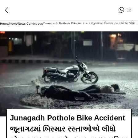
12
Junagadh Pothole Bike Accident જૂનાગઢમાં બિસ્માર રસ્તાઓએ લીધો ભોગ, ખાડાના કારણે બાઇક સવાર મહિલા સહિત બે લોકો ગંભીર રીતે ઘાયલ
Home
/
News
/
News Continuous
/
Junagadh Pothole Bike Accident
જૂનાગઢમાં બિસ્માર રસ્તાઓએ લીધો