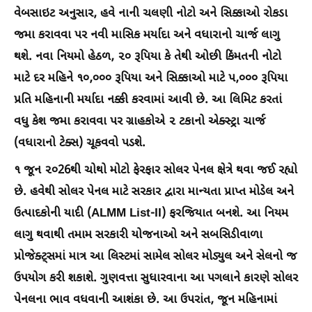
વેબસાઇટ અનુસાર, હવે નાની ચલણી નોટો અને સિક્કાઓ રોકડા
જમા કરાવવા પર નવી માસિક મર્યાદા અને વધારાનો ચાર્જ લાગુ
થશે. નવા નિયમો હેઠળ, ૨૦ રૂપિયા કે તેથી ઓછી કિંમતની નોટો
માટે દર મહિને ૧૦,૦૦૦ રૂપિયા અને સિક્કાઓ માટે ૫,૦૦૦ રૂપિયા
પ્રતિ મહિનાની મર્યાદા નક્કી કરવામાં આવી છે. આ લિમિટ કરતાં
વધુ કેશ જમા કરાવવા પર ગ્રાહકોએ ૨ ટકાનો એક્સ્ટ્રા ચાર્જ
(વધારાનો ટેક્સ) ચૂકવવો પડશે.
૧ જૂન ૨૦26થી ચોથો મોટો ફેરફાર સોલર પેનલ ક્ષેત્રે થવા જઈ રહ્યો
છે. હવેથી સોલર પેનલ માટે સરકાર દ્વારા માન્યતા પ્રાપ્ત મોડેલ અને
ઉત્પાદકોની યાદી (ALMM List-II) ફરજિયાત બનશે. આ નિયમ
લાગુ થવાથી તમામ સરકારી યોજનાઓ અને સબસિડીવાળા
પ્રોજેક્ટ્સમાં માત્ર આ લિસ્ટમાં સામેલ સોલર મોડ્યુલ અને સેલનો જ
ઉપયોગ કરી શકાશે. ગુણવત્તા સુધારવાના આ પગલાને કારણે સોલર
પેનલના ભાવ વધવાની આશંકા છે. આ ઉપરાંત, જૂન મહિનામાં