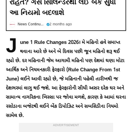
રાહત? ગેસ સિલિન્ડરથી લઈ બેંક સુધી
આ નિયમો બદલાશે
News Continuous
2 months ago
J
une 1 Rule Changes 2026। મે મહિનો હવે સમાપ્ત
થવાના આરે છે અને બે દિવસ પછી જૂન મહિનો શરૂ થઈ
રહ્યો છે. દર મહિનાની જેમ આગામી મહિનો પણ દેશમાં ઘણા મોટા
આર્થિક અને નિયમનકારી ફેરફારો (Rule Change From 1st
June) લઈને આવી રહ્યો છે, જે મહિનાની પહેલી તારીખથી જ
દેશભરમાં લાગુ થઈ જશે. આ ફેરફારોની સીધી અસર દરેક ઘર અને
સામાન્ય નાગરિકના ખિસ્સા પર જોવા મળશે, કારણ કે આમાં ઘરના
રસોડાના બજેટથી લઈને બેંક ડિપોઝિટ અને સબસિડીના નિયમો
સામેલ છે.
ADVERTISEMENT