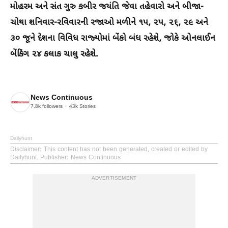
મોહરમ અને સંત ગુરુ કબીર જયંતિ જેવા તહેવારો અને બીજા-
ચોથા શનિવાર-રવિવારની રજાઓ મળીને ૧૫, ૨૫, ૨૬, ૨૯ અને
૩૦ જૂને દેશના વિવિધ રાજ્યોમાં બેંકો બંધ રહેશે, જોકે ઓનલાઈન
બેંકિંગ ૨૪ કલાક ચાલુ રહેશે.
News Continuous
7.8k
followers
43k
Stories
Dailyhunt
Disclaimer
: This content has not been generated, created or edited by
Dailyhunt. Publisher: News Continuous
ADVERTISEMENT