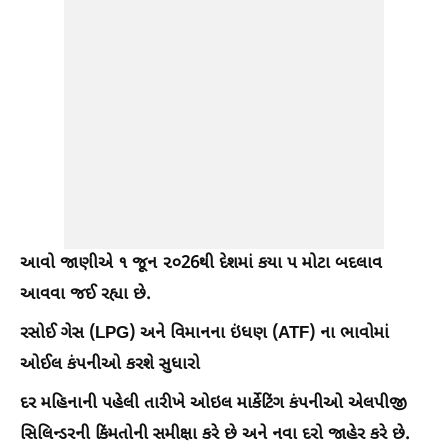
આવો જાણીએ ૧ જૂન ૨૦26થી દેશમાં કયા ૫ મોટા બદલાવ
આવવા જઈ રહ્યા છે.
રસોઈ ગેસ (LPG) અને વિમાનના ઇંધણ (ATF) ના ભાવોમાં
ઓઈલ કંપનીઓ કરશે સુધારો
દર મહિનાની પહેલી તારીખે ઓઇલ માર્કેટિંગ કંપનીઓ એલપીજી
સિલિન્ડરની કિંમતોની સમીક્ષા કરે છે અને નવા દરો જાહેર કરે છે.