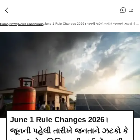
12
June 1 Rule Changes 2026। જૂનની પહેલી તારીખે જનતાને ઝટકો કે રાહત? ગેસ સિલિન્ડરથી લઈ બેંક સુધી આ નિયમો બદલાશે
Home
/
News
/
News Continuous
/
June 1 Rule Changes 2026।
જૂનની પહેલી તારીખે જનતાને ઝટકો કે