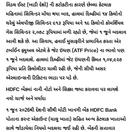
મિડલ ઈસ્ટ (ખાડી દેશો) ની કટોકટીના કારણે છેલ્લા કેટલાક
મહિનામાં સિલિન્ડર મોંઘા થયા બાદ, હાલમાં દિલ્હીમાં ૧૪ કિલોનો
ઘરેલું એલપીજી સિલિન્ડર ૯૧૩ રૂપિયા અને ૧૯ કિલોનો કોમર્શિયલ
ગેસ સિલિન્ડર ૨,૦૭૮ રૂપિયામાં મળી રહ્યો છે, જેમાં ૧ જૂને બદલાવ
આવી શકે છે. આ સિવાય, હવાઈ મુસાફરીને પ્રભાવિત કરતા એર
ટર્બાઈન ફ્યુઅલ એટલે કે જેટ ઇંધણ (ATF Price) ના ભાવો પણ
૧ જૂને બદલાશે. હાલમાં દિલ્હીમાં જેટ ઇંધણની કિંમત ૧,૦૪,૯૨૭
રૂપિયા પ્રતિ કિલોલીટર ચાલી રહી છે, જેની સીધી અસર
એરલાઇન્સની ટિકિટના ભાડા પર પડે છે.
HDFC બેંકમાં નાની નોટો અને સિક્કા જમા કરાવવા પર લાગશે
નવો ચાર્જ અને મર્યાદા
૧ જૂન ૨૦26થી દેશની સૌથી મોટી ખાનગી બેંક HDFC Bank
પોતાના કરન્ટ એકાઉન્ટ (ચાલુ ખાતા) સહિત અન્ય કેટલાક ખાતાઓ
સાથે જોડાયેલા નિયમો બદલવા જઈ રહી છે. બેંકની સત્તાવાર