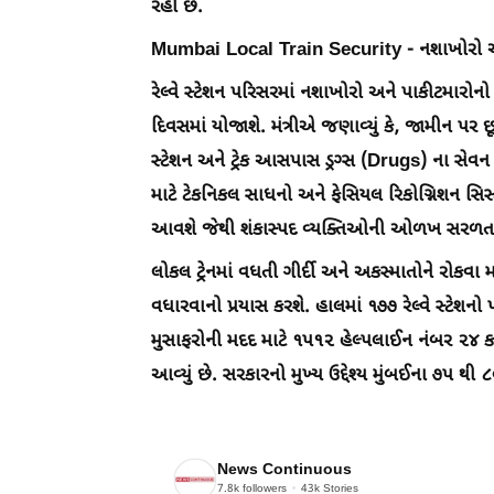
રહી છે.
Mumbai Local Train Security - નશાખોરો અને
રેલ્વે સ્ટેશન પરિસરમાં નશાખોરો અને પાકીટમારોનો
દિવસમાં યોજાશે. મંત્રીએ જણાવ્યું કે, જામીન 
સ્ટેશન અને ટ્રેક આસપાસ ડ્રગ્સ (Drugs) ના સે
માટે ટેકનિકલ સાધનો અને ફેસિયલ રિકોગ્નિશન સ
આવશે જેથી શંકાસ્પદ વ્યક્તિઓની ઓળખ સરળતા
લોકલ ટ્રેનમાં વધતી ગીર્દી અને અકસ્માતોને રોકવા મ
વધારવાનો પ્રયાસ કરશે. હાલમાં ૧૭૭ રેલ્વે સ્ટેશ
મુસાફરોની મદદ માટે ૧૫૧૨ હેલ્પલાઈન નંબર ૨૪ કલ
આવ્યું છે. સરકારનો મુખ્ય ઉદ્દેશ્ય મુંબઈના ૭૫ થ
News Continuous
7.8k
followers
43k
Stories