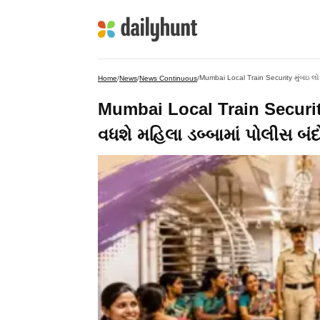
Home
/
News
/
News Continuous
/
Mumbai Local Train Security
વધશે મહિલા ડબ્બામાં પોલીસ બંદ