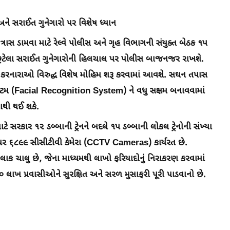
 સરાઈત ગુનેગારો પર વિશેષ ધ્યાન
 ત્રાસ ડામવા માટે રેલ્વે પોલીસ અને ગૃહ વિભાગની સંયુક્ત બેઠક ૧૫
પર છૂટેલા સરાઈત ગુનેગારોની હિલચાલ પર પોલીસ બાજનજર રાખશે.
વન કરનારાઓ વિરુદ્ધ વિશેષ મોહિમ શરૂ કરવામાં આવશે. સઘન તપાસ
િસ્ટમ (Facial Recognition System) ને વધુ સક્ષમ બનાવવામાં
થી થઈ શકે.
ાટે સરકાર ૧૨ ડબ્બાની ટ્રેનને બદલે ૧૫ ડબ્બાની લોકલ ટ્રેનોની સંખ્યા
નો પર ૬૮૯૯ સીસીટીવી કેમેરા (CCTV Cameras) કાર્યરત છે.
ાક ચાલુ છે, જેના માધ્યમથી લાખો ફરિયાદોનું નિરાકરણ કરવામાં
ી ૮૦ લાખ પ્રવાસીઓને સુરક્ષિત અને સરળ મુસાફરી પૂરી પાડવાનો છે.