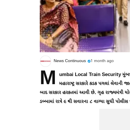
News Continuous
1 month ago
M
umbai Local Train Security મુંબઈ 
મહારાષ્ટ્ર સરકારે કડક પગલાં લેવાની જ
બાદ સરકાર હરકતમાં આવી છે. ગૃહ રાજ્યમંત્રી યોગેશ 
ડબ્બામાં રાત્રે ૯ થી સવારના ૮ વાગ્યા સુધી પોલીસ