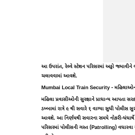
આ ઉપરાંત, રેલ્વે સ્ટેશન પરિસરમાં અડ્ડો જમાવીન
ચલાવવામાં આવશે.
Mumbai Local Train Security - મહિલાઓની 
મહિલા પ્રવાસીઓની સુરક્ષાને પ્રાધાન્ય આપતા સર
ડબ્બામાં રાત્રે ૯ થી સવારે ૬ વાગ્યા સુધી પોલીસ 
આવશે. આ નિર્ણયથી સવારના સમયે નોકરી-ધંધાર્થ
પરિસરમાં પોલીસની ગસ્ત (Patrolling) વધારવા 