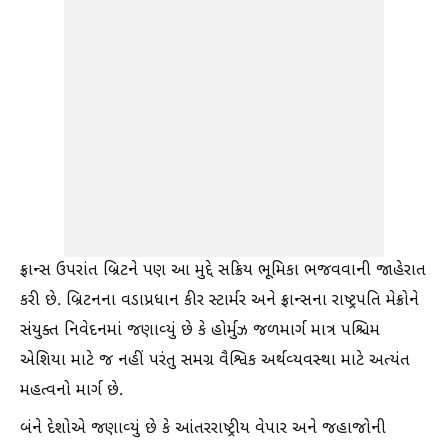
ફ્રાન્સ ઉપરાંત બ્રિટને પણ આ મુદ્દે સક્રિય ભૂમિકા ભજવવાની જાહેરાત
કરી છે. બ્રિટનના વડાપ્રધાન કીર સ્ટાર્મર અને ફ્રાન્સના રાષ્ટ્રપતિ મેક્રોને
સંયુક્ત નિવેદનમાં જણાવ્યું છે કે હોર્મુઝ જળમાર્ગ માત્ર પશ્ચિમ
એશિયા માટે જ નહીં પરંતુ સમગ્ર વૈશ્વિક અર્થવ્યવસ્થા માટે અત્યંત
મહત્વનો માર્ગ છે.
બંને દેશોએ જણાવ્યું છે કે આંતરરાષ્ટ્રીય વેપાર અને જહાજોની