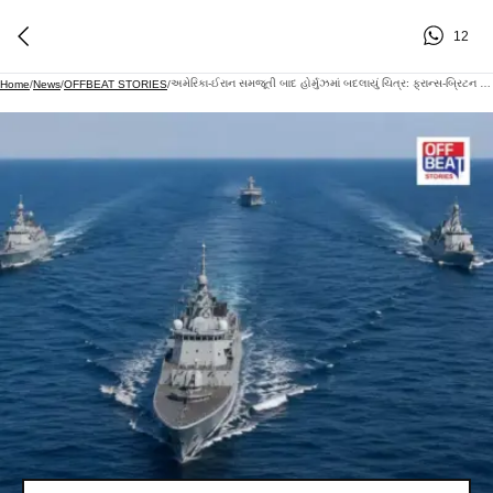
12
અમેરિકા-ઈરાન સમજૂતી બાદ હોર્મુઝમાં બદલાયું ચિત્ર: ફ્રાન્સ-બ્રિટન અને ઓમાને વધારી દરિયાઈ સુરક્ષા
Home
/
News
/
OFFBEAT STORIES
/