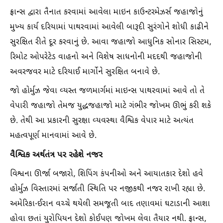
ફ્રાન્સ દ્વારા તૈનાત કરવામાં આવેલા માઇન કાઉન્ટરમેઝર્સ જહાજોનું
મુખ્ય કાર્ય દરિયામાં પાથરવામાં આવેલી બારૂદી સુરંગોને શોધી કાઢીને
સુરક્ષિત રીતે દૂર કરવાનું છે. આવા જહાજો આધુનિક સોનાર સિસ્ટમ,
રિમોટ ઓપરેટેડ વાહનો અને વિશેષ સાધનોની મદદથી જહાજોની
અવરજવર માટે દરિયાઈ માર્ગોને સુરક્ષિત બનાવે છે.
જો હોર્મુઝ જેવા વ્યસ્ત જળમાર્ગમાં માઇન્સ પાથરવામાં આવે તો તે
વેપારી જહાજો તેમજ યુદ્ધજહાજો માટે ગંભીર જોખમ ઊભું કરી શકે
છે. તેથી આ પ્રકારની સુરક્ષા વ્યવસ્થા વૈશ્વિક વેપાર માટે અત્યંત
મહત્વપૂર્ણ માનવામાં આવે છે.
વૈશ્વિક અર્થતંત્ર પર રહેશે નજર
વિશ્વના ઊર્જા બજારો, શિપિંગ કંપનીઓ અને આયાતકાર દેશો હવે
હોર્મુઝ વિસ્તારમાં સર્જાતી સ્થિતિ પર નજીકથી નજર રાખી રહ્યા છે.
અમેરિકા-ઈરાન વચ્ચે થયેલી સમજૂતી બાદ તણાવમાં ઘટાડાની આશા
હોવા છતાં યુરોપિયન દેશો કોઈપણ જોખમ લેવા તૈયાર નથી. ફ્રાન્સ,