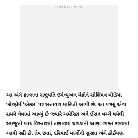
ADVERTISEMENT
આ અંગે ફ્રાન્સના રાષ્ટ્રપતિ ઇમેન્યુઅલ મેક્રોને સોશિયલ મીડિયા
પ્લેટફોર્મ 'એક્સ' પર સત્તાવાર માહિતી આપી છે. આ પગલું એવા
સમયે લેવામાં આવ્યું છે જ્યારે અમેરિકા અને ઈરાન વચ્ચે થયેલી
સમજૂતી બાદ વિસ્તારમાં તણાવમાં ઘટાડાની આશા વ્યક્ત કરવામાં
આવી રહી છે. તેમ છતાં, દરિયાઈ માર્ગોની સુરક્ષા અંગે કોઈપણ