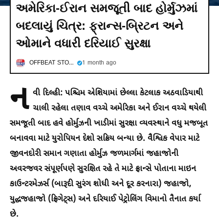
અમેરિકા-ઈરાન સમજૂતી બાદ હોર્મુઝમાં
બદલાયું ચિત્ર: ફ્રાન્સ-બ્રિટન અને
ઓમાને વધારી દરિયાઈ સુરક્ષા
OFFBEAT STORIES
1 month ago
ન
વી દિલ્હી:
પશ્ચિમ એશિયામાં છેલ્લા કેટલાક અઠવાડિયાથી
ચાલી રહેલા તણાવ વચ્ચે અમેરિકા અને ઈરાન વચ્ચે થયેલી
સમજૂતી બાદ હવે હોર્મુઝની ખાડીમાં સુરક્ષા વ્યવસ્થાને વધુ મજબૂત
બનાવવા માટે યુરોપિયન દેશો સક્રિય બન્યા છે. વૈશ્વિક વેપાર માટે
જીવનદોરી સમાન ગણાતા હોર્મુઝ જળમાર્ગમાં જહાજોની
અવરજવર સંપૂર્ણપણે સુરક્ષિત રહે તે માટે ફ્રાન્સે પોતાના માઇન
કાઉન્ટરમેઝર્સ (બારૂદી સુરંગ શોધી અને દૂર કરનારા) જહાજો,
યુદ્ધજહાજો (ફ્રિગેટ્સ) અને દરિયાઈ પેટ્રોલિંગ વિમાનો તૈનાત કર્યા
છે.