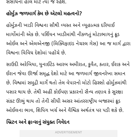
સંસાધનો હાલ માટે ત્યાં જ રહેશે.
હોર્મુઝ જળમાર્ગ કેમ છે એટલો મહત્વનો?
હોર્મુઝની ખાડી વિશ્વના સૌથી વ્યસ્ત અને વ્યૂહાત્મક દરિયાઈ
માર્ગોમાંની એક છે. પર્શિયન ખાડીમાંથી નીકળતું મોટાભાગનું ક્રૂડ
ઓઈલ અને એલએનજી (લિક્વિફાઇડ નેચરલ ગેસ) આ જ માર્ગ દ્વારા
વિશ્વના વિવિધ દેશોમાં પહોંચે છે.
સાઉદી અરેબિયા, યુનાઈટેડ આરબ અમીરાત, કુવૈત, કતાર, ઈરાક અને
ઈરાન જેવા ઊર્જા સમૃદ્ધ દેશો માટે આ જળમાર્ગ જીવનરેખા સમાન
છે. વિશ્વમાં સમુદ્રી માર્ગે થતો તેલ વેપારનો મોટો હિસ્સો હોર્મુઝમાંથી
પસાર થાય છે. તેથી અહીં કોઈપણ પ્રકારનો સૈન્ય તણાવ કે સુરક્ષા
સંકટ ઊભું થાય તો તેની સીધી અસર આંતરરાષ્ટ્રીય બજારમાં ક્રૂડ
ઓઈલના ભાવ, શિપિંગ ખર્ચ અને વૈશ્વિક અર્થતંત્ર પર પડી શકે છે.
બ્રિટન અને ફ્રાન્સનું સંયુક્ત નિવેદન
ADVERTISEMENT