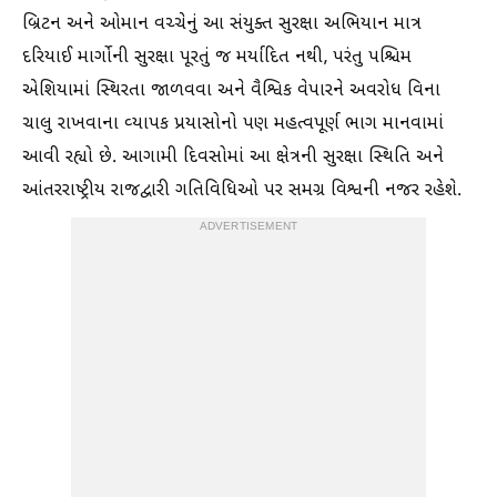
બ્રિટન અને ઓમાન વચ્ચેનું આ સંયુક્ત સુરક્ષા અભિયાન માત્ર
દરિયાઈ માર્ગોની સુરક્ષા પૂરતું જ મર્યાદિત નથી, પરંતુ પશ્ચિમ
એશિયામાં સ્થિરતા જાળવવા અને વૈશ્વિક વેપારને અવરોધ વિના
ચાલુ રાખવાના વ્યાપક પ્રયાસોનો પણ મહત્વપૂર્ણ ભાગ માનવામાં
આવી રહ્યો છે. આગામી દિવસોમાં આ ક્ષેત્રની સુરક્ષા સ્થિતિ અને
આંતરરાષ્ટ્રીય રાજદ્વારી ગતિવિધિઓ પર સમગ્ર વિશ્વની નજર રહેશે.
ADVERTISEMENT