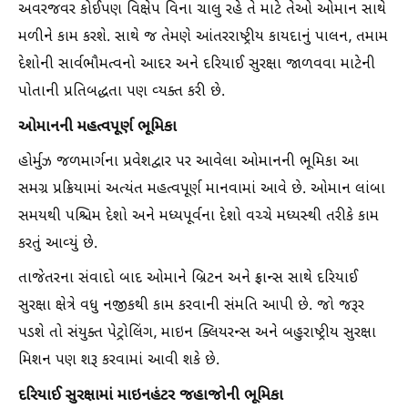
અવરજવર કોઈપણ વિક્ષેપ વિના ચાલુ રહે તે માટે તેઓ ઓમાન સાથે
મળીને કામ કરશે. સાથે જ તેમણે આંતરરાષ્ટ્રીય કાયદાનું પાલન, તમામ
દેશોની સાર્વભૌમત્વનો આદર અને દરિયાઈ સુરક્ષા જાળવવા માટેની
પોતાની પ્રતિબદ્ધતા પણ વ્યક્ત કરી છે.
ઓમાનની મહત્વપૂર્ણ ભૂમિકા
હોર્મુઝ જળમાર્ગના પ્રવેશદ્વાર પર આવેલા ઓમાનની ભૂમિકા આ
સમગ્ર પ્રક્રિયામાં અત્યંત મહત્વપૂર્ણ માનવામાં આવે છે. ઓમાન લાંબા
સમયથી પશ્ચિમ દેશો અને મધ્યપૂર્વના દેશો વચ્ચે મધ્યસ્થી તરીકે કામ
કરતું આવ્યું છે.
તાજેતરના સંવાદો બાદ ઓમાને બ્રિટન અને ફ્રાન્સ સાથે દરિયાઈ
સુરક્ષા ક્ષેત્રે વધુ નજીકથી કામ કરવાની સંમતિ આપી છે. જો જરૂર
પડશે તો સંયુક્ત પેટ્રોલિંગ, માઇન ક્લિયરન્સ અને બહુરાષ્ટ્રીય સુરક્ષા
મિશન પણ શરૂ કરવામાં આવી શકે છે.
દરિયાઈ સુરક્ષામાં માઇનહંટર જહાજોની ભૂમિકા