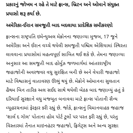
પ્રકારનું જોખમ ન રહે તે માટે ફ્રાન્સ, બ્રિટન અને ઓમાને સંયુક્ત
પ્રયાસો શરૂ કર્યા છે.
અમેરિકા-ઈરાન સમજૂતી બાદ બદલાયા પ્રાદેશિક સમીકરણો
ફ્રાન્સના રાષ્ટ્રપતિ ઇમેન્યુઅલ મેક્રોનના જણાવ્યા મુજબ, 17 જૂને
અમેરિકા અને ઈરાન વચ્ચે થયેલી સમજૂતી પશ્ચિમ એશિયામાં સ્થિરતા
લાવવાના પ્રયાસોમાં મહત્વપૂર્ણ સાબિત થઈ શકે છે. તેમના જણાવ્યા
અનુસાર આ સમજૂતી બાદ હોર્મુઝ જળમાર્ગમાં આંતરરાષ્ટ્રીય
જહાજોની અવરજવર વધુ સુરક્ષિત બની છે અને વેપારી જહાજો
માટે વિશ્વાસનું વાતાવરણ ઊભું થયું છે. મેક્રોને ઓમાનના સુલતાન
હૈથમ બિન તારિક અલ સઈદ સાથે થયેલી બેઠક બાદ જણાવ્યું હતું કે
દરિયાઈ સુરક્ષાને વધુ મજબૂત બનાવવા માટે ફ્રાન્સ પોતાની સૈન્ય
વ્યૂહરચનામાં ફેરફાર કરી રહ્યું છે. જોકે, ફ્રાન્સનું વિમાનવાહક જહાજ
'શાર્લ દ ગૉલ' પોતાના હોમ પોર્ટ ટૂલોં પર પરત ફરી રહ્યું છે, પરંતુ
વિસ્તારમાં તૈનાત માઇનહંટર જહાજો, ફ્રિગેટ્સ અને અન્ય સુરક્ષા