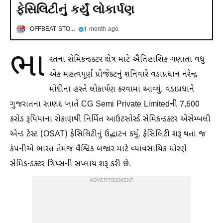
ફેસિલિટીનું કર્યું લોકાર્પણ
OFFBEAT STORIES
1 month ago
ભા
રતના સેમિકન્ડક્ટર ક્ષેત્ર માટે ઐતિહાસિક ગણાતા વધુ
એક મહત્વપૂર્ણ પ્રોજેક્ટનું શનિવારે વડાપ્રધાન નરેન્દ્ર
મોદીના હસ્તે લોકાર્પણ કરવામાં આવ્યું. વડાપ્રધાને
ગુજરાતના સાણંદ ખાતે CG Semi Private Limitedની 7,600
કરોડ રૂપિયાના રોકાણથી નિર્મિત આઉટસોર્સ્ડ સેમિકન્ડક્ટર એસેમ્બલી
એન્ડ ટેસ્ટ (OSAT) ફેસિલિટીનું ઉદ્ઘાટન કર્યું. ફેસિલિટી શરૂ થતાં જ
કંપનીએ ભારત તેમજ વૈશ્વિક બજાર માટે વ્યાવસાયિક ધોરણે
સેમિકન્ડક્ટર ચિપ્સની સપ્લાય શરૂ કરી છે.
ADVERTISEMENT