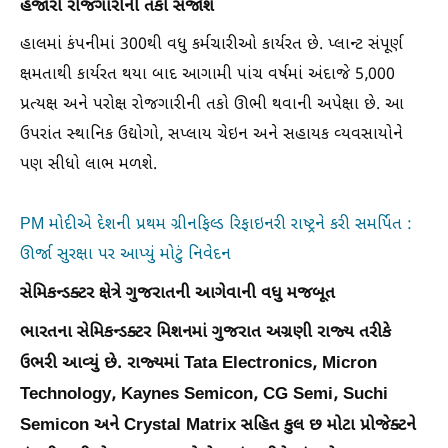
હજારો રોજગારીની તકો સર્જાશે
હાલમાં કંપનીમાં 300થી વધુ કર્મચારીઓ કાર્યરત છે. પ્લાન્ટ સંપૂર્ણ
ક્ષમતાથી કાર્યરત થયા બાદ આગામી પાંચ વર્ષમાં અંદાજે 5,000
પ્રત્યક્ષ અને પરોક્ષ રોજગારીની તકો ઊભી થવાની અપેક્ષા છે. આ
ઉપરાંત સ્થાનિક ઉદ્યોગો, સપ્લાય ચેઇન અને સહાયક વ્યવસાયોને
પણ સીધો લાભ મળશે.
PM મોદીએ દેશની પ્રથમ ગ્રીનફિલ્ડ રિફાઇનરી રાષ્ટ્રને કરી સમર્પિત :
ઊર્જા સુરક્ષા પર આપ્યું મોટું નિવેદન
સેમિકન્ડક્ટર ક્ષેત્રે ગુજરાતની આગેવાની વધુ મજબૂત
ભારતના સેમિકન્ડક્ટર મિશનમાં ગુજરાત અગ્રણી રાજ્ય તરીકે
ઉભરી આવ્યું છે. રાજ્યમાં Tata Electronics, Micron
Technology, Kaynes Semicon, CG Semi, Suchi
Semicon અને Crystal Matrix સહિત કુલ છ મોટા પ્રોજેક્ટને