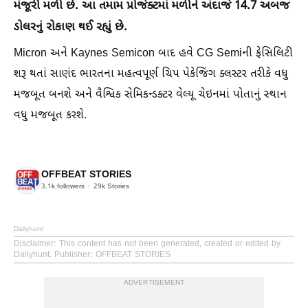
મંજૂરી મળી છે. આ તમામ પ્રોજેક્ટમાં મળીને અંદાજે 14.7 અબજ
ડોલરનું રોકાણ થઈ રહ્યું છે.
Micron અને Kaynes Semicon બાદ હવે CG Semiની ફેસિલિટી
શરૂ થતાં સાણંદ ભારતના મહત્વપૂર્ણ ચિપ પેકેજિંગ ક્લસ્ટર તરીકે વધુ
મજબૂત બનશે અને વૈશ્વિક સેમિકન્ડક્ટર વેલ્યૂ ચેઇનમાં પોતાનું સ્થાન
વધુ મજબૂત કરશે.
OFFBEAT STORIES
3.1k
followers
29k
Stories
Dailyhunt
Disclaimer
: This content has not been generated, created or edited by
Dailyhunt. Publisher: OFFBEAT STORIES
ADVERTISEMENT