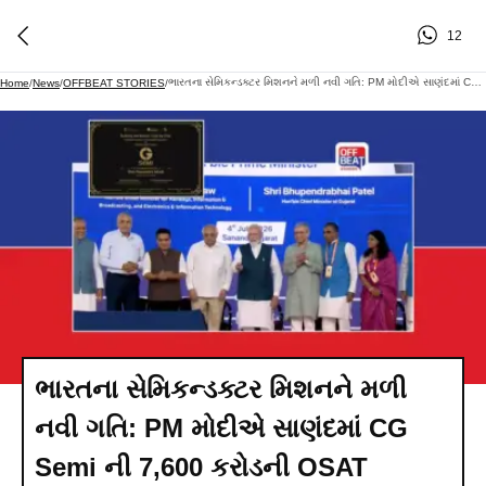
12
ભારતના સેમિકન્ડક્ટર મિશનને મળી નવી ગતિ: PM મોદીએ સાણંદમાં CG Semi ની 7,600 કરોડની OSAT ફેસિલિટીનું કર્યું લોકાર્પણ
Home
/
News
/
OFFBEAT STORIES
/
ભારતના સેમિકન્ડક્ટર મિશનને મળી
નવી ગતિ: PM મોદીએ સાણંદમાં CG
Semi ની 7,600 કરોડની OSAT