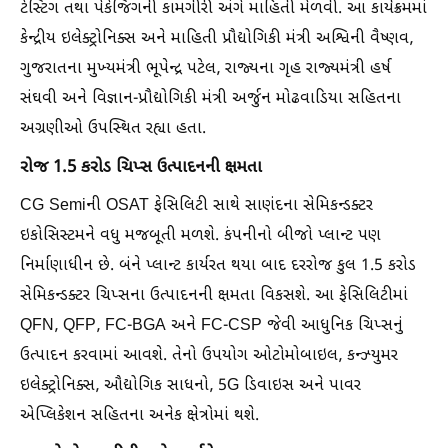
ટેસ્ટિંગ તથા પેકેજિંગની કામગીરી અંગે માહિતી મેળવી. આ કાર્યક્રમમાં
કેન્દ્રીય ઇલેક્ટ્રોનિક્સ અને માહિતી પ્રૌદ્યોગિકી મંત્રી અશ્વિની વૈષ્ણવ,
ગુજરાતના મુખ્યમંત્રી ભૂપેન્દ્ર પટેલ, રાજ્યના ગૃહ રાજ્યમંત્રી હર્ષ
સંઘવી અને વિજ્ઞાન-પ્રૌદ્યોગિકી મંત્રી અર્જુન મોઢવાડિયા સહિતના
અગ્રણીઓ ઉપસ્થિત રહ્યા હતા.
રોજ 1.5 કરોડ ચિપ્સ ઉત્પાદનની ક્ષમતા
CG Semiની OSAT ફેસિલિટી સાથે સાણંદના સેમિકન્ડક્ટર
ઇકોસિસ્ટમને વધુ મજબૂતી મળશે. કંપનીનો બીજો પ્લાન્ટ પણ
નિર્માણાધીન છે. બંને પ્લાન્ટ કાર્યરત થયા બાદ દરરોજ કુલ 1.5 કરોડ
સેમિકન્ડક્ટર ચિપ્સના ઉત્પાદનની ક્ષમતા વિકસશે. આ ફેસિલિટીમાં
QFN, QFP, FC-BGA અને FC-CSP જેવી આધુનિક ચિપ્સનું
ઉત્પાદન કરવામાં આવશે. તેનો ઉપયોગ ઓટોમોબાઇલ, કન્ઝ્યુમર
ઇલેક્ટ્રોનિક્સ, ઔદ્યોગિક સાધનો, 5G ડિવાઇસ અને પાવર
એપ્લિકેશન સહિતના અનેક ક્ષેત્રોમાં થશે.