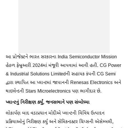
આ પ્રોજેક્ટને ભારત સરકારના India Semiconductor Mission
હેઠળ ફેબ્રુઆરી 2024માં મંજૂરી આપવામાં આવી હતી. CG Power
& Industrial Solutions Limitedની સહાયક કંપની CG Semi
દ્વારા સ્થાપિત આ પ્લાન્ટમાં જાપાનની Renesas Electronics અને
થાઇલેન્ડની Stars Microelectronics પણ ભાગીદાર છે.
પ્લાન્ટનું નિરીક્ષણ કર્યું, જનસભાને પણ સંબોધ્યા
લોકાર્પણ બાદ વડાપ્રધાન મોદીએ પ્લાન્ટની વિવિધ ઉત્પાદન
પ્રક્રિયાઓનું નિરીક્ષણ કર્યું અને સેમિકન્ડક્ટર ચિપ્સની એસેમ્બલી,