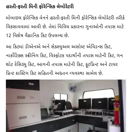
હરતી-ફરતી મિની ફોરેન્સિક લેબોરેટરી
મોબાઇલ ફોરેન્સિક વેનને હરતી-ફરતી મિની ફોરેન્સિક લેબોરેટરી તરીકે
વિકસાવવામાં આવી છે. તેમાં વિવિધ પ્રકારના ગુનાઓની તપાસ માટે
12 વિશેષ વૈજ્ઞાનિક કિટ ઉપલબ્ધ છે.
આ કિટમાં ડીએનએ અને સેક્સ્યુઅલ અસોલ્ટ એવિડન્સ કિટ,
નાર્કોટિક્સ સ્ક્રીનિંગ કિટ, વિસ્ફોટક પદાર્થોની તપાસ માટેની કિટ, ગન
શોટ રેસિડ્યુ કિટ, આગની તપાસ માટેની કિટ, ફૂટપ્રિન્ટ અને ટાયર
પ્રિન્ટ કાસ્ટિંગ કિટ સહિતની અદ્યતન વ્યવસ્થા સામેલ છે.