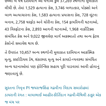
છેલ્લા બે વર્ષ દરમિયાન આ વેનોએ કુલ 37,269 સ્થળોની મુલાકાત
લીધી છે. તેમાં 1,529 હત્યાના કેસ, 3,746 બળાત્કાર, પોક્સો અને
બાળ અત્યાચારના કેસ, 1,583 હત્યાના પ્રયાસના કેસ, 728 લૂંટના
બનાવ, 2,758 ઘરફોડ અને ચોરીના કેસ, 154 ફાયરિંગની ઘટનાઓ,
43 વિસ્ફોટના કેસ, 2,893 આગની ઘટનાઓ, 1,968 નાર્કોટિક્સ
સંબંધિત કેસ અને 9,022 જીવલેણ માર્ગ અકસ્માતો તથા અન્ય ફેટલ
કેસોનો સમાવેશ થાય છે.
તે ઉપરાંત 10,457 અન્ય સ્થળોની મુલાકાત દરમિયાન આકસ્મિક
મૃત્યુ, કસ્ટોડિયલ ડેથ, શંકાસ્પદ મૃત્યુ અને કાયદો-વ્યવસ્થા સંબંધિત
અન્ય ઘટનાઓમાં પણ ફોરેન્સિક સહાય પૂરી પાડવામાં આવી હોવાનું
જણાવાયું છે.
સુરતના નિવૃત્ત PI જયરાજસિંહ ગઢવીના વિદાય સમારોહમાં
ડાયરાની રંગત : માયાભાઈ આહીર-કીર્તિદાન ગઢવી-મૈથિલી ઠાકુર એક
જ મંચ પર