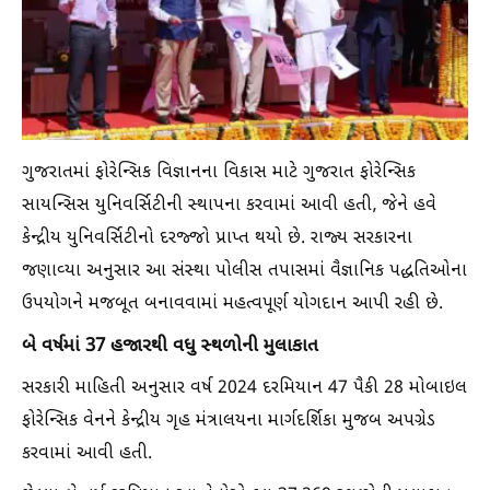
ગુજરાતમાં ફોરેન્સિક વિજ્ઞાનના વિકાસ માટે ગુજરાત ફોરેન્સિક
સાયન્સિસ યુનિવર્સિટીની સ્થાપના કરવામાં આવી હતી, જેને હવે
કેન્દ્રીય યુનિવર્સિટીનો દરજ્જો પ્રાપ્ત થયો છે. રાજ્ય સરકારના
જણાવ્યા અનુસાર આ સંસ્થા પોલીસ તપાસમાં વૈજ્ઞાનિક પદ્ધતિઓના
ઉપયોગને મજબૂત બનાવવામાં મહત્વપૂર્ણ યોગદાન આપી રહી છે.
બે વર્ષમાં 37 હજારથી વધુ સ્થળોની મુલાકાત
સરકારી માહિતી અનુસાર વર્ષ 2024 દરમિયાન 47 પૈકી 28 મોબાઇલ
ફોરેન્સિક વેનને કેન્દ્રીય ગૃહ મંત્રાલયના માર્ગદર્શિકા મુજબ અપગ્રેડ
કરવામાં આવી હતી.