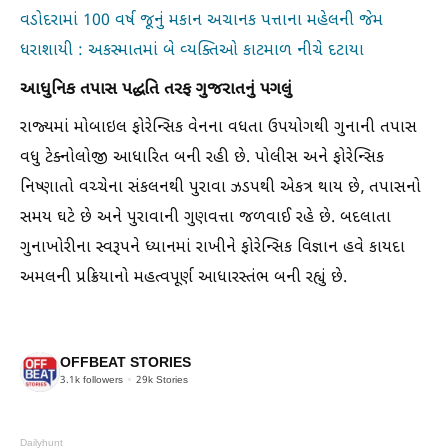
વડોદરામાં 100 વર્ષ જૂનું મકાન અચાનક પત્તાના મહેલની જેમ
ધરાશાયી : અકસ્માતમાં બે વ્યક્તિઓ કાટમાળ નીચે દટાયા
આધુનિક તપાસ પદ્ધતિ તરફ ગુજરાતનું પગલું
રાજ્યમાં મોબાઇલ ફોરેન્સિક વેનના વધતા ઉપયોગથી ગુનાની તપાસ
વધુ ટેક્નોલોજી આધારિત બની રહી છે. પોલીસ અને ફોરેન્સિક
નિષ્ણાતો વચ્ચેના સંકલનથી પુરાવા ઝડપથી એકત્ર થાય છે, તપાસનો
સમય ઘટે છે અને પુરાવાની ગુણવત્તા જળવાઈ રહે છે. બદલાતા
ગુનાખોરીના સ્વરૂપને ધ્યાનમાં રાખીને ફોરેન્સિક વિજ્ઞાન હવે કાયદા
અમલની પ્રક્રિયાનો મહત્વપૂર્ણ આધારસ્તંભ બની રહ્યું છે.
OFFBEAT STORIES
3.1k
followers
29k
Stories
Dailyhunt