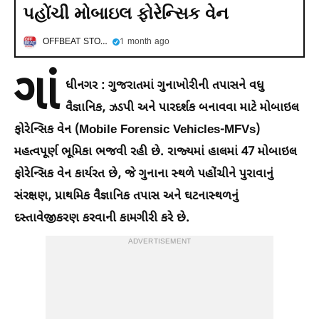
પહોંચી મોબાઇલ ફોરેન્સિક વેન
OFFBEAT STORIES
1 month ago
ગાં
ધીનગર :
ગુજરાતમાં ગુનાખોરીની તપાસને વધુ
વૈજ્ઞાનિક, ઝડપી અને પારદર્શક બનાવવા માટે મોબાઇલ
ફોરેન્સિક વેન (Mobile Forensic Vehicles-MFVs)
મહત્વપૂર્ણ ભૂમિકા ભજવી રહી છે. રાજ્યમાં હાલમાં 47 મોબાઇલ
ફોરેન્સિક વેન કાર્યરત છે, જે ગુનાના સ્થળે પહોંચીને પુરાવાનું
સંરક્ષણ, પ્રાથમિક વૈજ્ઞાનિક તપાસ અને ઘટનાસ્થળનું
દસ્તાવેજીકરણ કરવાની કામગીરી કરે છે.
ADVERTISEMENT