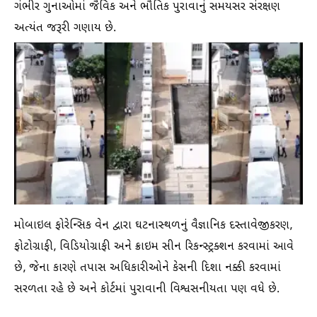
ગંભીર ગુનાઓમાં જૈવિક અને ભૌતિક પુરાવાનું સમયસર સંરક્ષણ
અત્યંત જરૂરી ગણાય છે.
મોબાઇલ ફોરેન્સિક વેન દ્વારા ઘટનાસ્થળનું વૈજ્ઞાનિક દસ્તાવેજીકરણ,
ફોટોગ્રાફી, વિડિયોગ્રાફી અને ક્રાઇમ સીન રિકન્સ્ટ્રક્શન કરવામાં આવે
છે, જેના કારણે તપાસ અધિકારીઓને કેસની દિશા નક્કી કરવામાં
સરળતા રહે છે અને કોર્ટમાં પુરાવાની વિશ્વસનીયતા પણ વધે છે.