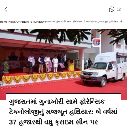
12
ગુજરાતમાં ગુનાખોરી સામે ફોરેન્સિક ટેક્નોલોજીનું મજબૂત હથિયાર: બે વર્ષમાં 37 હજારથી વધુ ક્રાઇમ સીન પર પહોંચી મોબાઇલ ફોરેન્સિક વેન
Home
/
News
/
OFFBEAT STORIES
/
ગુજરાતમાં ગુનાખોરી સામે ફોરેન્સિક
ટેક્નોલોજીનું મજબૂત હથિયાર: બે વર્ષમાં
37 હજારથી વધુ ક્રાઇમ સીન પર