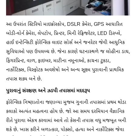
આ ઉપરાંત સ્ટિરિયો માઇક્રોસ્કોપ, DSLR કેમેરા, GPS આધારિત
બોડી-વોર્ન કેમેરા, લેપટોપ, પ્રિન્ટર, મિની રેફ્રિજરેટર, LED ડિસ્પ્લે,
હાઈ ઇન્ટેન્સિટી ફોરેન્સિક લાઇટ સોર્સ અને જનરેટર જેવી આધુનિક
સુવિધાઓ પણ ઉપલબ્ધ છે. જેના કારણે ઘટનાસ્થળે જ લોહીના ડાઘ,
ફિંગરપ્રિન્ટ, વાળ, ફાઇબર, માટીના નમૂનાઓ, કાચના ટુકડા,
નાર્કોટિક્સ, વિસ્ફોટક અવશેષો અને અન્ય સૂક્ષ્‍મ પુરાવાની પ્રાથમિક
તપાસ શક્ય બને છે.
પુરાવાનું સંરક્ષણ અને ઝડપી તપાસમાં મદદરૂપ
ફોરેન્સિક નિષ્ણાતોના જણાવ્યા મુજબ ગુનાની તપાસમાં પ્રથમ થોડા
કલાકો અત્યંત મહત્વના હોય છે. જો આ સમય દરમિયાન વૈજ્ઞાનિક
રીતે પુરાવા એકત્ર કરવામાં આવે તો કેસની તપાસ વધુ મજબૂત બની
શકે છે. ખાસ કરીને બળાત્કાર, પોક્સો, હત્યા અને નાર્કોટિક્સ જેવા