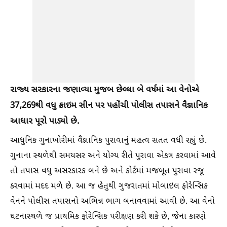
રાજ્ય સરકારના જણાવ્યા મુજબ છેલ્લા બે વર્ષમાં આ વેનોએ
37,269થી વધુ ક્રાઇમ સીન પર પહોંચી પોલીસ તપાસને વૈજ્ઞાનિક
આધાર પૂરો પાડ્યો છે.
આધુનિક ગુનાખોરીમાં વૈજ્ઞાનિક પુરાવાનું મહત્વ સતત વધી રહ્યું છે.
ગુનાના સ્થળેથી સમયસર અને યોગ્ય રીતે પુરાવા એકત્ર કરવામાં આવે
તો તપાસ વધુ અસરકારક બને છે અને કોર્ટમાં મજબૂત પુરાવા રજૂ
કરવામાં મદદ મળે છે. આ જ હેતુથી ગુજરાતમાં મોબાઇલ ફોરેન્સિક
વેનને પોલીસ તપાસનો અભિન્ન ભાગ બનાવવામાં આવી છે. આ વેનો
ઘટનાસ્થળે જ પ્રાથમિક ફોરેન્સિક પરીક્ષણ કરી શકે છે, જેના કારણે