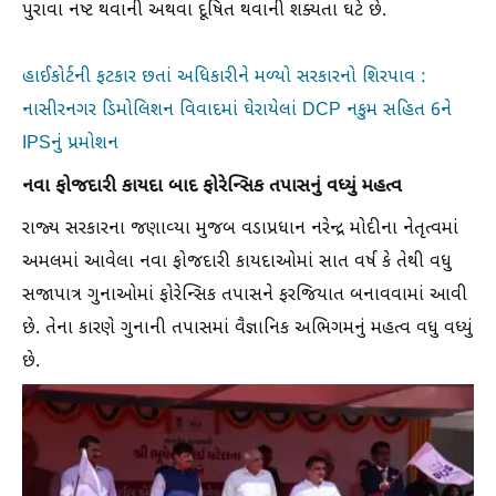
પુરાવા નષ્ટ થવાની અથવા દૂષિત થવાની શક્યતા ઘટે છે.
હાઈકોર્ટની ફટકાર છતાં અધિકારીને મળ્યો સરકારનો શિરપાવ :
નાસીરનગર ડિમોલિશન વિવાદમાં ઘેરાયેલાં DCP નકુમ સહિત 6ને
IPSનું પ્રમોશન
નવા ફોજદારી કાયદા બાદ ફોરેન્સિક તપાસનું વધ્યું મહત્વ
રાજ્ય સરકારના જણાવ્યા મુજબ વડાપ્રધાન નરેન્દ્ર મોદીના નેતૃત્વમાં
અમલમાં આવેલા નવા ફોજદારી કાયદાઓમાં સાત વર્ષ કે તેથી વધુ
સજાપાત્ર ગુનાઓમાં ફોરેન્સિક તપાસને ફરજિયાત બનાવવામાં આવી
છે. તેના કારણે ગુનાની તપાસમાં વૈજ્ઞાનિક અભિગમનું મહત્વ વધુ વધ્યું
છે.