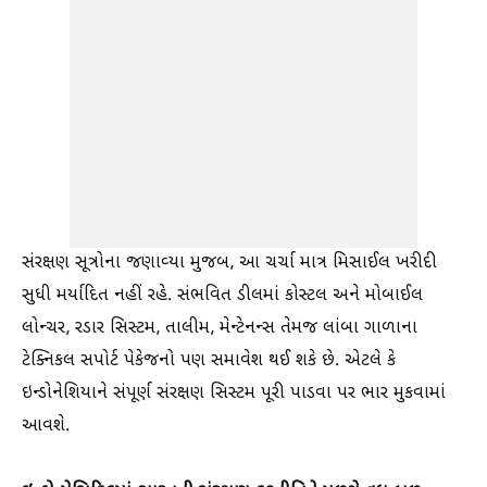
સંરક્ષણ સૂત્રોના જણાવ્યા મુજબ, આ ચર્ચા માત્ર મિસાઈલ ખરીદી
સુધી મર્યાદિત નહીં રહે. સંભવિત ડીલમાં કોસ્ટલ અને મોબાઈલ
લોન્ચર, રડાર સિસ્ટમ, તાલીમ, મેન્ટેનન્સ તેમજ લાંબા ગાળાના
ટેક્નિકલ સપોર્ટ પેકેજનો પણ સમાવેશ થઈ શકે છે. એટલે કે
ઇન્ડોનેશિયાને સંપૂર્ણ સંરક્ષણ સિસ્ટમ પૂરી પાડવા પર ભાર મુકવામાં
આવશે.