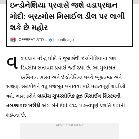
ઇન્ડોનેશિયા પ્રવાસે જશે વડાપ્રધાન
મોદી: બ્રહ્મોસ મિસાઈલ ડીલ પર લાગી
શકે છે મહોર
OFFBEAT STORIES
1 month ago
વ
ડાપ્રધાન નરેન્દ્ર મોદી 6 જુલાઈથી ઇન્ડોનેશિયાના ત્રણ
દિવસીય સત્તાવાર પ્રવાસે જઈ રહ્યા છે. આ મુલાકાત
દરમિયાન ભારત અને ઇન્ડોનેશિયા વચ્ચે વ્યૂહાત્મક અને
સંરક્ષણ સહયોગને વધુ મજબૂત બનાવવા માટે મહત્વપૂર્ણ ચર્ચાઓ
બ્રહ્મોસ સુપરસોનિક ક્રૂઝ મિસાઈલ સિસ્ટમની
થશે. ખાસ કરીને
તબક્કાવાર ખરીદી
અંગે બંને દેશો વચ્ચે મહત્ત્વપૂર્ણ પ્રગતિ થવાની
શક્યતા છે.
ADVERTISEMENT