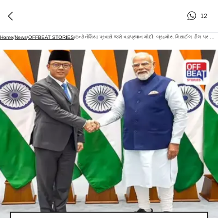
12
ઇન્ડોનેશિયા પ્રવાસે જશે વડાપ્રધાન મોદી: બ્રહ્મોસ મિસાઈલ ડીલ પર લાગી શકે છે મહોર
Home
/
News
/
OFFBEAT STORIES
/