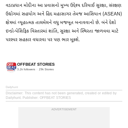
વડાપ્રધાન મોદીના આ પ્રવાસનો મુખ્ય ઉદ્દેશ્ય દરિયાઈ સુરક્ષા, સંરક્ષણ
ઉદ્યોગમાં સહયોગ અને હિંદ મહાસાગર તેમજ આસિયાન (ASEAN)
ક્ષેત્રમાં વ્યૂહાત્મક તાલમેલને વધુ મજબૂત બનાવવાનો છે. બંને દેશો
ઇન્ડો-પેસિફિક વિસ્તારમાં શાંતિ, સુરક્ષા અને સ્થિરતા જાળવવા માટે
પરસ્પર સહકાર વધારવા પર પણ ભાર મૂકશે.
OFFBEAT STORIES
3.2k
followers
29k
Stories
Dailyhunt
Disclaimer
: This content has not been generated, created or edited by
Dailyhunt. Publisher: OFFBEAT STORIES
ADVERTISEMENT