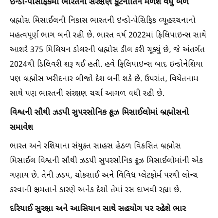
ઇન્ડો-પેસિફિકમાં ભારતની સંરક્ષણ કૂટનીતિને મળશે વધુ બળ
બ્રહ્મોસ મિસાઈલની નિકાસ ભારતની ઇન્ડો-પેસિફિક વ્યૂહરચનાનો
મહત્વપૂર્ણ ભાગ બની રહી છે. ભારત વર્ષ 2022માં ફિલિપાઇન્સ સાથે
આશરે 375 મિલિયન ડોલરની બ્રહ્મોસ ડીલ કરી ચૂક્યું છે, જે અંતર્ગત
2024થી ડિલિવરી શરૂ થઈ હતી. હવે ફિલિપાઇન્સ બાદ ઇન્ડોનેશિયા
પણ બ્રહ્મોસ ખરીદનાર બીજો દેશ બની શકે છે. ઉપરાંત, વિયેતનામ
સાથે પણ ભારતની સંરક્ષણ ચર્ચા આગળ વધી રહી છે.
વિશ્વની સૌથી ઝડપી સુપરસોનિક ક્રૂઝ મિસાઈલોમાં બ્રહ્મોસનો
સમાવેશ
ભારત અને રશિયાના સંયુક્ત સાહસ હેઠળ વિકસિત બ્રહ્મોસ
મિસાઈલ વિશ્વની સૌથી ઝડપી સુપરસોનિક ક્રૂઝ મિસાઈલોમાંની એક
ગણાય છે. તેની ઝડપ, ચોકસાઈ અને વિવિધ પ્લેટફોર્મ પરથી લોન્ચ
કરવાની ક્ષમતાને કારણે અનેક દેશો તેમાં રસ દાખવી રહ્યા છે.
દરિયાઈ સુરક્ષા અને આસિયાન સાથે સહયોગ પર રહેશે ભાર