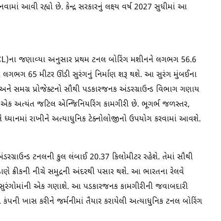
નવામાં આવી રહ્યો છે. કેન્દ્ર સરકારનું લક્ષ્‍ય વર્ષ 2027 સુધીમાં આ
SRCL)ના જણાવ્યા અનુસાર પ્રથમ ટનલ બોરિંગ મશીનને લગભગ 56.6
 લગભગ 65 મીટર ઊંડી સુરંગનું નિર્માણ શરૂ થશે. આ સુરંગ મુંબઈના
જોડશે અને સમગ્ર પ્રોજેક્ટનો સૌથી પડકારજનક અંડરગ્રાઉન્ડ વિભાગ ગણાય
 એક અત્યંત જટિલ એન્જિનિયરિંગ કામગીરી છે. ભૂગર્ભ જળસ્તર,
ે ધ્યાનમાં રાખીને અત્યાધુનિક ટેક્નોલોજીનો ઉપયોગ કરવામાં આવશે.
અંડરગ્રાઉન્ડ ટનલની કુલ લંબાઈ 20.37 કિલોમીટર રહેશે. તેમાં સૌથી
 ક્રીકની નીચે સમુદ્રની અંદરથી પસાર થશે. આ ભારતના રેલવે
્ણ સુરંગોમાંની એક ગણાશે. આ પડકારજનક કામગીરીની જવાબદારી
છે. કંપની ખાસ કરીને જર્મનીમાં તૈયાર કરાયેલી અત્યાધુનિક ટનલ બોરિંગ