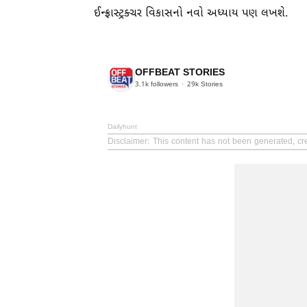
ઈન્ફ્રાસ્ટ્રક્ચર વિકાસનો નવો અધ્યાય પણ લખશે.
OFFBEAT STORIES
3.1k
followers
29k
Stories
Dailyhunt
Disclaimer
: This content has not been generated, c