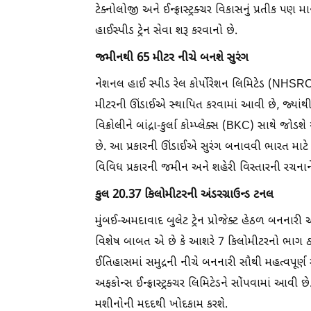
ટેક્નોલોજી અને ઈન્ફ્રાસ્ટ્રક્ચર વિકાસનું પ્રતીક પણ મા
હાઈસ્પીડ ટ્રેન સેવા શરૂ કરવાનો છે.
જમીનથી 65 મીટર નીચે બનશે સુરંગ
નેશનલ હાઈ સ્પીડ રેલ કોર્પોરેશન લિમિટેડ (NH
મીટરની ઊંડાઈએ સ્થાપિત કરવામાં આવી છે, જ્યાંથી
વિક્રોલીને બાંદ્રા-કુર્લા કોમ્પ્લેક્સ (BKC) સાથે 
છે. આ પ્રકારની ઊંડાઈએ સુરંગ બનાવવી ભારત માટે
વિવિધ પ્રકારની જમીન અને શહેરી વિસ્તારની રચનાન
કુલ 20.37 કિલોમીટરની અંડરગ્રાઉન્ડ ટનલ
મુંબઈ-અમદાવાદ બુલેટ ટ્રેન પ્રોજેક્ટ હેઠળ બનનારી 
વિશેષ બાબત એ છે કે આશરે 7 કિલોમીટરનો ભાગ ઠાણે
ઈતિહાસમાં સમુદ્રની નીચે બનનારી સૌથી મહત્વપૂર
અફકોન્સ ઈન્ફ્રાસ્ટ્રક્ચર લિમિટેડને સોંપવામાં આવી 
મશીનોની મદદથી ખોદકામ કરશે.