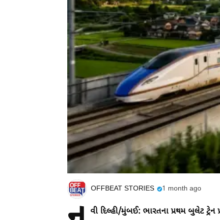
OFFBEAT STORIES
1 month ago
ન
વી દિલ્હી/મુંબઈ:
ભારતના પ્રથમ બુલેટ ટ્રેન 