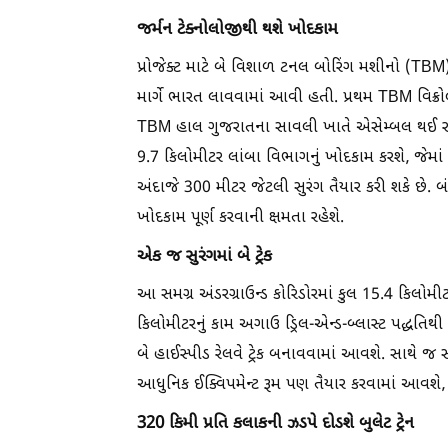
જર્મન ટેક્નોલોજીથી થશે ખોદકામ
પ્રોજેક્ટ માટે બે વિશાળ ટનલ બોરિંગ મશીનો (TB
માર્ગે ભારત લાવવામાં આવી હતી. પ્રથમ TBM વિક્
TBM હાલ ગુજરાતના સાવલી ખાતે એસેમ્બલ થઈ રહી
9.7 કિલોમીટર લાંબા વિભાગનું ખોદકામ કરશે, જેમાં
અંદાજે 300 મીટર જેટલી સુરંગ તૈયાર કરી શકે છે.
ખોદકામ પૂર્ણ કરવાની ક્ષમતા રહેશે.
એક જ સુરંગમાં બે ટ્રેક
આ સમગ્ર અંડરગ્રાઉન્ડ કોરિડોરમાં કુલ 15.4 કિલોમ
કિલોમીટરનું કામ અગાઉ ડ્રિલ-એન્ડ-બ્લાસ્ટ પદ્ધતિથી 
બે હાઈસ્પીડ રેલવે ટ્રેક બનાવવામાં આવશે. સાથે જ
આધુનિક ઈક્વિપમેન્ટ રૂમ પણ તૈયાર કરવામાં આવશે,
320 કિમી પ્રતિ કલાકની ઝડપે દોડશે બુલેટ ટ્રેન