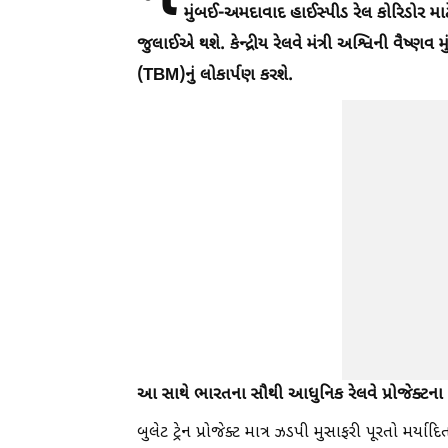
મુંબઈ-અમદાવાદ હાઈસ્પીડ રેલ કોરિડોર મા
જુલાઈએ થશે. કેન્દ્રીય રેલવે મંત્રી અશ્વિની વૈષ્ણવ 
(TBM)નું લોકાર્પણ કરશે.
આ સાથે ભારતના સૌથી આધુનિક રેલવે પ્રોજેક્ટના 
બુલેટ ટ્રેન પ્રોજેક્ટ માત્ર ઝડપી મુસાફરી પૂરતો મર