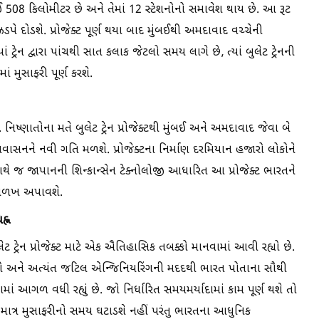
ઈ 508 કિલોમીટર છે અને તેમાં 12 સ્ટેશનોનો સમાવેશ થાય છે. આ રૂટ
ઝડપે દોડશે. પ્રોજેક્ટ પૂર્ણ થયા બાદ મુંબઈથી અમદાવાદ વચ્ચેની
 ટ્રેન દ્વારા પાંચથી સાત કલાક જેટલો સમય લાગે છે, ત્યાં બુલેટ ટ્રેનની
ં મુસાફરી પૂર્ણ કરશે.
. નિષ્ણાતોના મતે બુલેટ ટ્રેન પ્રોજેક્ટથી મુંબઈ અને અમદાવાદ જેવા બે
ને પ્રવાસનને નવી ગતિ મળશે. પ્રોજેક્ટના નિર્માણ દરમિયાન હજારો લોકોને
 જ જાપાનની શિન્કાન્સેન ટેક્નોલોજી આધારિત આ પ્રોજેક્ટ ભારતને
વી ઓળખ અપાવશે.
હ્ન
 ટ્રેન પ્રોજેક્ટ માટે એક ઐતિહાસિક તબક્કો માનવામાં આવી રહ્યો છે.
શીનો અને અત્યંત જટિલ એન્જિનિયરિંગની મદદથી ભારત પોતાના સૌથી
શામાં આગળ વધી રહ્યું છે. જો નિર્ધારિત સમયમર્યાદામાં કામ પૂર્ણ થશે તો
 જે માત્ર મુસાફરીનો સમય ઘટાડશે નહીં પરંતુ ભારતના આધુનિક