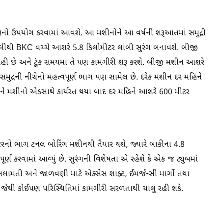
M)નો ઉપયોગ કરવામાં આવશે. આ મશીનોને આ વર્ષની શરૂઆતમાં સમુદ્રી
રોલીથી BKC વચ્ચે આશરે 5.8 કિલોમીટર લાંબી સુરંગ બનાવશે. બીજી
 છે અને ટૂંક સમયમાં તે પણ કામગીરી શરૂ કરશે. બીજી મશીન આશરે
 સમુદ્રની નીચેનો મહત્વપૂર્ણ ભાગ પણ સામેલ છે. દરેક મશીન દર મહિને
 બંને મશીનો એકસાથે કાર્યરત થયા બાદ દર મહિને આશરે 600 મીટર
ીટરનો ભાગ ટનલ બોરિંગ મશીનથી તૈયાર થશે, જ્યારે બાકીના 4.8
પૂર્ણ કરવામાં આવ્યું છે. સુરંગની વિશેષતા એ રહેશે કે એક જ ટ્યુબમાં
 સલામતી અને જાળવણી માટે એક્સેસ શાફ્ટ, ઈમર્જન્સી માર્ગો તથા
 જેથી કોઈપણ પરિસ્થિતિમાં કામગીરી સરળતાથી ચાલુ રહી શકે.