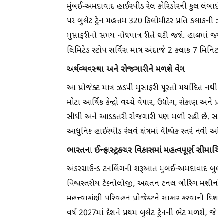
મુંબઈ-અમદાવાદ હાઈસ્પીડ રેલ કોરિડોરની કુલ લંબા
પર બુલેટ ટ્રેન મહત્તમ 320 કિલોમીટર પ્રતિ કલાકની 
મુસાફરીનો સમય નોંધપાત્ર રીતે ઘટી જશે. હાલમાં જ્યાં
લિમિટેડ સ્ટોપ સર્વિસ માત્ર અંદાજે 2 કલાક 7 મિનિટમા
અર્થવ્યવસ્થા અને રોજગારીને મળશે વેગ
આ પ્રોજેક્ટ માત્ર ઝડપી મુસાફરી પૂરતો મર્યાદિત નથી
મોટા આર્થિક કેન્દ્રો વચ્ચે વેપાર, ઉદ્યોગ, રોકાણ અ
સીધી અને આડકતરી રોજગારી પણ મળી રહી છે. સાથે
આધુનિક હાઈસ્પીડ રેલવે ક્ષેત્રમાં વૈશ્વિક સ્તરે ન
ભારતના ઈન્ફ્રાસ્ટ્રક્ચર વિકાસમાં મહત્વપૂર્ણ સીમાચિ
અંડરગ્રાઉન્ડ ટનલિંગની શરૂઆત મુંબઈ-અમદાવાદ બુલેટ
વિશ્વસ્તરીય ટેક્નોલોજી, અદ્યતન ટનલ બોરિંગ મ
મહત્ત્વાકાંક્ષી પરિવહન પ્રોજેક્ટને સાકાર કરવાની દિ
વર્ષ 2027માં દેશને પ્રથમ બુલેટ ટ્રેનની ભેટ મળશે,