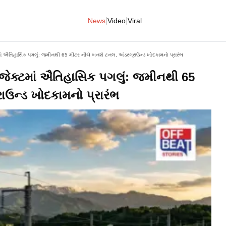
|
|
News
Video
Viral
ટમાં ઐતિહાસિક પગલું: જમીનથી 65 મીટર નીચે બનશે ટનલ, અંડરગ્રાઉન્ડ ખોદકામનો પ્રારંભ
રોજેક્ટમાં ઐતિહાસિક પગલું: જમીનથી 65
ાઉન્ડ ખોદકામનો પ્રારંભ