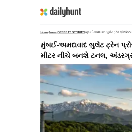
મુંબઈ-અમદાવાદ બુલેટ ટ્રેન પ્રોજેક્
Home
/
News
/
OFFBEAT STORIES
/
મુંબઈ-અમદાવાદ બુલેટ ટ્રેન પ્
મીટર નીચે બનશે ટનલ, અંડરગ્ર