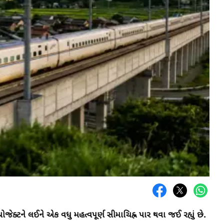
પ્રોજેક્ટને લઈને એક વધુ મહત્વપૂર્ણ સીમાચિહ્ન પાર થવા જઈ રહ્યું છે.