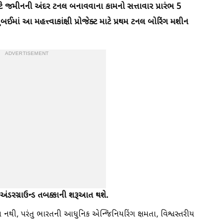
ટે જમીનની અંદર ટનલ બનાવવાના કામનો સત્તાવાર પ્રારંભ 5
મુંબઈમાં આ મહત્ત્વાકાંક્ષી પ્રોજેક્ટ માટે પ્રથમ ટનલ બોરિંગ મશીન
ADVERTISEMENT
અંડરગ્રાઉન્ડ તબક્કાની શરૂઆત થશે.
્યાદિત નથી, પરંતુ ભારતની આધુનિક એન્જિનિયરિંગ ક્ષમતા, વિશ્વસ્તરીય