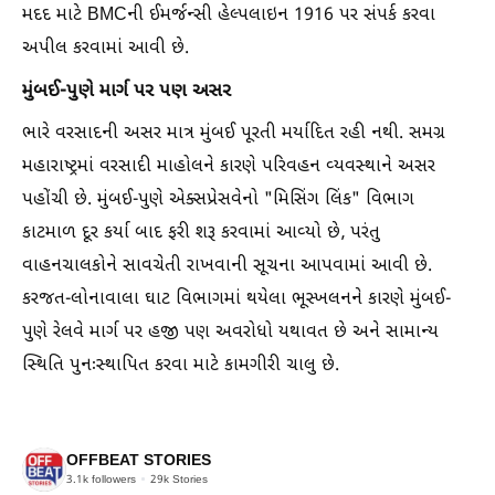
મદદ માટે BMCની ઈમર્જન્સી હેલ્પલાઇન 1916 પર સંપર્ક કરવા
અપીલ કરવામાં આવી છે.
મુંબઈ-પુણે માર્ગ પર પણ અસર
ભારે વરસાદની અસર માત્ર મુંબઈ પૂરતી મર્યાદિત રહી નથી. સમગ્ર
મહારાષ્ટ્રમાં વરસાદી માહોલને કારણે પરિવહન વ્યવસ્થાને અસર
પહોંચી છે. મુંબઈ-પુણે એક્સપ્રેસવેનો "મિસિંગ લિંક" વિભાગ
કાટમાળ દૂર કર્યા બાદ ફરી શરૂ કરવામાં આવ્યો છે, પરંતુ
વાહનચાલકોને સાવચેતી રાખવાની સૂચના આપવામાં આવી છે.
કરજત-લોનાવાલા ઘાટ વિભાગમાં થયેલા ભૂસ્ખલનને કારણે મુંબઈ-
પુણે રેલવે માર્ગ પર હજી પણ અવરોધો યથાવત છે અને સામાન્ય
સ્થિતિ પુનઃસ્થાપિત કરવા માટે કામગીરી ચાલુ છે.
OFFBEAT STORIES
3.1k
followers
29k
Stories