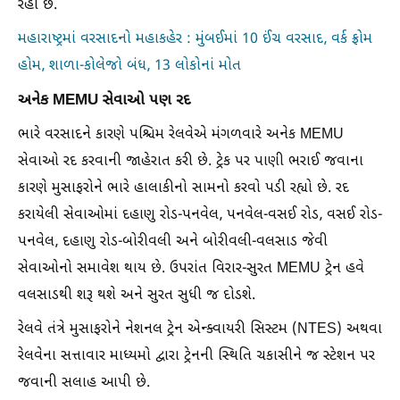
રહી છે.
મહારાષ્ટ્રમાં વરસાદનો મહાકહેર : મુંબઈમાં 10 ઈંચ વરસાદ, વર્ક ફ્રોમ
હોમ, શાળા-કોલેજો બંધ, 13 લોકોનાં મોત
અનેક MEMU સેવાઓ પણ રદ
ભારે વરસાદને કારણે પશ્ચિમ રેલવેએ મંગળવારે અનેક MEMU
સેવાઓ રદ કરવાની જાહેરાત કરી છે. ટ્રેક પર પાણી ભરાઈ જવાના
કારણે મુસાફરોને ભારે હાલાકીનો સામનો કરવો પડી રહ્યો છે. રદ
કરાયેલી સેવાઓમાં દહાણુ રોડ-પનવેલ, પનવેલ-વસઈ રોડ, વસઈ રોડ-
પનવેલ, દહાણુ રોડ-બોરીવલી અને બોરીવલી-વલસાડ જેવી
સેવાઓનો સમાવેશ થાય છે. ઉપરાંત વિરાર-સુરત MEMU ટ્રેન હવે
વલસાડથી શરૂ થશે અને સુરત સુધી જ દોડશે.
રેલવે તંત્રે મુસાફરોને નેશનલ ટ્રેન એન્ક્વાયરી સિસ્ટમ (NTES) અથવા
રેલવેના સત્તાવાર માધ્યમો દ્વારા ટ્રેનની સ્થિતિ ચકાસીને જ સ્ટેશન પર
જવાની સલાહ આપી છે.