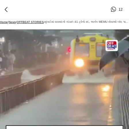
12
મુંબઈમાં વરસાદનો તાંડવ!: 41 ટ્રેનો રદ, અનેક MEMU સેવાઓ બંધ; પાણી ભરાવાથી રેલ વ્યવસ્થા ખોરવાઈ
Home
/
News
/
OFFBEAT STORIES
/