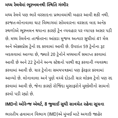
મધ્ય રેલવેમાં ભૂસ્ખલનથી સ્થિતિ ગંભીર
મધ્ય રેલવે પણ ભારે વરસાદના પ્રભાવમાંથી બહાર આવી શકી નથી.
કરજત-લોનાવાલા ઘાટ વિભાગમાં સોમવારના વરસાદ બાદ અનેક
સ્થળોએ ભૂસ્ખલન થયાના કારણે ટ્રેન વ્યવહાર પર વ્યાપક અસર પડી
છે. મધ્ય રેલવેના તાજેતરના આંકડા મુજબ અત્યાર સુધીમાં 41 મેલ
અને એક્સપ્રેસ ટ્રેનો રદ કરવામાં આવી છે. ઉપરાંત 59 ટ્રેનોના રૂટ
બદલવામાં આવ્યા છે, જ્યારે 20 ટ્રેનોને મધ્યમાર્ગે સમાપ્ત કરવામાં
આવી છે અને 22 ટ્રેનોને અન્ય સ્ટેશનો પરથી શરૂ કરવાની વ્યવસ્થા
કરવામાં આવી છે. ચાર ટ્રેનોના સમયપત્રકમાં પણ ફેરફાર કરવામાં
આવ્યો છે. લોનાવાલા અને પુણે વચ્ચે દોડતી ચાર લોકલ ટ્રેનો પણ રદ
કરવામાં આવી છે, જેના કારણે રોજિંદા મુસાફરોને મુશ્કેલીનો સામનો
કરવો પડી રહ્યો છે.
IMDનો ઓરેન્જ એલર્ટ, 8 જુલાઈ સુધી સાવચેત રહેવા સૂચના
ભારતીય હવામાન વિભાગ (IMD)એ મુંબઈ માટે અગાઉ જાહેર