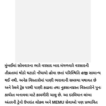
મુંબઈમાં સોમવારના ભારે વરસાદ બાદ મંગળવારે વરસાદની
તીવ્રતામાં થોડો ઘટાડો નોંધાયો હોવા છતાં પરિસ્થિતિ હજી સામાન્ય
થઈ નથી. અનેક વિસ્તારોમાં પાણી ભરાવાની સમસ્યા યથાવત છે
અને રેલવે ટ્રેક પરથી પાણી કાઢવા તથા નુકસાનગ્રસ્ત વિસ્તારોને પુનઃ
કાર્યરત બનાવવા માટે કામગીરી ચાલુ છે. આ દરમિયાન લાંબા
અંતરની ટ્રેનો ઉપરાંત લોકલ અને MEMU સેવાઓ પણ પ્રભાવિત