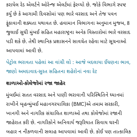
કરાયેલ રેડ એલર્ટને ઓરેન્જ એલર્ટમાં ફેરવ્યો છે. જોકે વિભાગે સ્પષ્ટ
કર્યું છે કે આગામી દિવસોમાં પણ ભારે વરસાદ અને તેજ પવન
ફૂંકાવાની શક્યતા યથાવત છે. હવામાન વિભાગના અનુમાન મુજબ, 8
જુલાઈ સુધી મુંબઈ સહિત મહારાષ્ટ્રના અનેક વિસ્તારોમાં ભારે વરસાદ
પડી શકે છે. તેથી સ્થાનિક પ્રશાસનને સાવચેત રહેવા માટે સૂચનાઓ
આપવામાં આવી છે.
પેટ્રોલ ભરાવતા પહેલાં આ વાંચી લો : આજે બદલાયા ઈંધણના ભાવ,
જાણો અમદાવાદ-સુરત સહિતના શહેરોનાં નવા રેટ
શાળાઓ-કોલેજોમાં રજા જાહેર
મુંબઈમાં સતત વરસાદ અને પાણી ભરાવાની પરિસ્થિતિને ધ્યાનમાં
રાખીને બૃહન્મુંબઈ મહાનગરપાલિકા (BMC)એ તમામ સરકારી,
ખાનગી અને નાગરિક સંચાલિત શાળાઓ તથા કોલેજોમાં રજાની
જાહેરાત કરી છે. નાગરિકોને અનિવાર્ય જરૂરિયાત સિવાય ઘરની
બહાર ન નીકળવાની સલાહ આપવામાં આવી છે. કોઈ પણ તાત્કાલિક