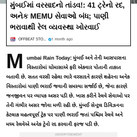
મુંબઈમાં વરસાદનો તાંડવ!: 41 ટ્રેનો રદ,
અનેક MEMU સેવાઓ બંધ; પાણી
ભરાવાથી રેલ વ્યવસ્થા ખોરવાઈ
OFFBEAT STORIES
1 month ago
M
umbai Rain Today:
મુંબઈ અને તેની આસપાસના
વિસ્તારોમાં ચોમાસાએ ફરી એકવાર પોતાની તાકાત
બતાવી છે. સતત વરસી રહેલા ભારે વરસાદને કારણે શહેરના અનેક
વિસ્તારોમાં પાણી ભરાઈ જવાની સમસ્યા સર્જાઈ છે, જેના કારણે
જનજીવન પર વ્યાપક અસર પડી છે. ખાસ કરીને રેલવે સેવાઓ પર
તેની ગંભીર અસર જોવા મળી રહી છે. મુંબઈ સેન્ટ્રલ ડિવિઝનના
કેટલાક મહત્વપૂર્ણ ટ્રેક પર પાણી ભરાઈ જતાં પશ્ચિમ રેલવે અને
મધ્ય રેલવેએ અનેક ટ્રેનો રદ કરવાની ફરજ પડી છે.
ADVERTISEMENT