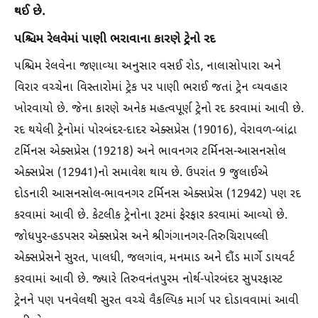
થઈ છે.
પશ્ચિમ રેલવેમાં પાણી ભરાવાના કારણે ટ્રેનો રદ
પશ્ચિમ રેલવેના જણાવ્યા અનુસાર વસઈ રોડ, નાલાસોપારા અને
વિરાર વચ્ચેના વિસ્તારોમાં ટ્રેક પર પાણી ભરાઈ જતાં ટ્રેન વ્યવહાર
ખોરવાયો છે. જેના કારણે અનેક મહત્વપૂર્ણ ટ્રેનો રદ કરવામાં આવી છે.
રદ થયેલી ટ્રેનોમાં પોરબંદર-દાદર એક્સપ્રેસ (19016), વેરાવળ-બાંદ્રા
ટર્મિનસ એક્સપ્રેસ (19218) અને ભાવનગર ટર્મિનસ-આસનસોલ
એક્સપ્રેસ (12941)નો સમાવેશ થાય છે. ઉપરાંત 9 જુલાઈએ
દોડનારી આસનસોલ-ભાવનગર ટર્મિનસ એક્સપ્રેસ (12942) પણ રદ
કરવામાં આવી છે. કેટલીક ટ્રેનોના રૂટમાં ફેરફાર કરવામાં આવ્યો છે.
જોધપુર-હડપસર એક્સપ્રેસ અને શ્રીગંગાનગર-તિરુચિરાપલ્લી
એક્સપ્રેસને સુરત, પાલધી, જલગાંવ, મનમાડ અને દૌંડ માર્ગે ડાયવર્ટ
કરવામાં આવી છે. જ્યારે તિરુવનંતપુરમ નોર્થ-પોરબંદર સુપરફાસ્ટ
ટ્રેનને પણ પનવેલથી સુરત વચ્ચે વૈકલ્પિક માર્ગ પર દોડાવવામાં આવી