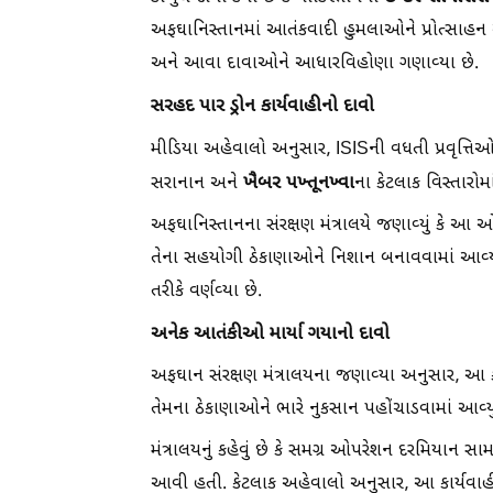
અફઘાનિસ્તાનમાં આતંકવાદી હુમલાઓને પ્રોત્સાહન આ
અને આવા દાવાઓને આધારવિહોણા ગણાવ્યા છે.
સરહદ પાર ડ્રોન કાર્યવાહીનો દાવો
મીડિયા અહેવાલો અનુસાર, ISISની વધતી પ્રવૃત્તિ
ખૈબર પખ્તૂનખ્વા
સરાનાન અને
ના કેટલાક વિસ્તારોમ
અફઘાનિસ્તાનના સંરક્ષણ મંત્રાલયે જણાવ્યું કે 
તેના સહયોગી ઠેકાણાઓને નિશાન બનાવવામાં આવ્યા હ
તરીકે વર્ણવ્યા છે.
અનેક આતંકીઓ માર્યા ગયાનો દાવો
અફઘાન સંરક્ષણ મંત્રાલયના જણાવ્યા અનુસાર, આ ક
તેમના ઠેકાણાઓને ભારે નુકસાન પહોંચાડવામાં આવ્યુ
મંત્રાલયનું કહેવું છે કે સમગ્ર ઓપરેશન દરમિયાન 
આવી હતી. કેટલાક અહેવાલો અનુસાર, આ કાર્યવાહી 