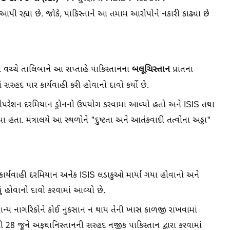
પી રહ્યા છે. જોકે, પાકિસ્તાને આ તમામ આરોપોને નકારી કાઢ્યા છે
બલૂચિસ્તાન
ઓ વચ્ચે તાલિબાને આ સપ્તાહે પાકિસ્તાનના
પ્રાંતના
ાં સરહદ પાર કાર્યવાહી કરી હોવાનો દાવો કર્યો છે.
આ ઓપરેશન દરમિયાન ડ્રોનનો ઉપયોગ કરવામાં આવ્યો હતો અને ISIS તથા
તા. મંત્રાલયે આ સ્થળોને "દુષ્ટતા અને આતંકવાદી તત્વોના અડ્ડા"
ાર્યવાહી દરમિયાન અનેક ISIS લડાકુઓ માર્યા ગયા હોવાનો અને
ં હોવાનો દાવો કરવામાં આવ્યો છે.
સામાન્ય નાગરિકોને કોઈ નુકસાન ન થાય તેની ખાસ કાળજી રાખવામાં
28 જૂને અફઘાનિસ્તાનની સરહદ નજીક પાકિસ્તાન દ્વારા કરવામાં