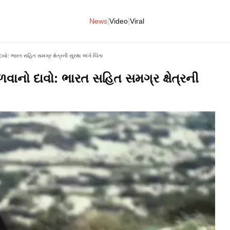
|
|
News
Video
Viral
ો: ભારત સહિત સમગ્ર ક્ષેત્રની સુરક્ષા અંગે ચિંતા
વાનો દાવો: ભારત સહિત સમગ્ર ક્ષેત્રની