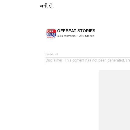
બની છે.
OFFBEAT STORIES
3.1k
followers
29k
Stories
Dailyhunt
Disclaimer
: This content has not been generated, c