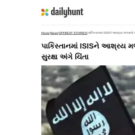
પાકિસ્તાનમાં ISISને આશ્રય મળવાનો દાવ
Home
/
News
/
OFFBEAT STORIES
/
પાકિસ્તાનમાં ISISને આશ્રય મળ
સુરક્ષા અંગે ચિંતા