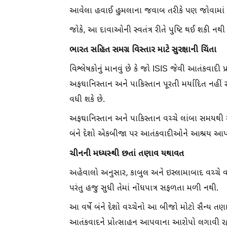
આવેલા હવાઈ હુમલાના જવાબ તરીકે પણ જોવામાં 
જોકે, આ દાવાઓની સ્વતંત્ર રીતે પુષ્ટિ થઈ શકી નથી
ભારત સહિત સમગ્ર વિસ્તાર માટે સુરક્ષાની ચિંતા
વિશ્લેષકોનું માનવું છે કે જો ISIS જેવી આતંકવાદી 
અફઘાનિસ્તાન અને પાકિસ્તાન પૂરતી મર્યાદિત નહીં 
વધી શકે છે.
અફઘાનિસ્તાન અને પાકિસ્તાન વચ્ચે લાંબા સમયથી સર
બંને દેશો એકબીજા પર આતંકવાદીઓને આશ્રય આપવ
ચીનની મધ્યસ્થી છતાં તણાવ યથાવત
અહેવાલો અનુસાર, કાબુલ અને ઇસ્લામાબાદ વચ્ચે વધ
પરંતુ હજુ સુધી તેમાં નોંધપાત્ર સફળતા મળી નથી.
આ વર્ષે બંને દેશો વચ્ચેનો આ બીજો મોટો સૈન્ય 
આતંકવાદને પ્રોત્સાહન આપવાના આરોપો લગાવી રહ્યા 