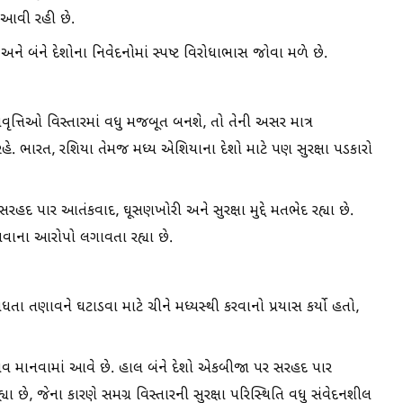
આવી રહી છે.
 અને બંને દેશોના નિવેદનોમાં સ્પષ્ટ વિરોધાભાસ જોવા મળે છે.
પ્રવૃત્તિઓ વિસ્તારમાં વધુ મજબૂત બનશે, તો તેની અસર માત્ર
રહે. ભારત, રશિયા તેમજ મધ્ય એશિયાના દેશો માટે પણ સુરક્ષા પડકારો
હદ પાર આતંકવાદ, ઘૂસણખોરી અને સુરક્ષા મુદ્દે મતભેદ રહ્યા છે.
ાના આરોપો લગાવતા રહ્યા છે.
તા તણાવને ઘટાડવા માટે ચીને મધ્યસ્થી કરવાનો પ્રયાસ કર્યો હતો,
તણાવ માનવામાં આવે છે. હાલ બંને દેશો એકબીજા પર સરહદ પાર
છે, જેના કારણે સમગ્ર વિસ્તારની સુરક્ષા પરિસ્થિતિ વધુ સંવેદનશીલ