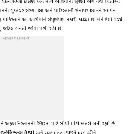
ને લઈને સમગ્ર દક્ષિણ અને મધ્ય એશિયાની સુરક્ષા અંગે નવી ચિંતાઓ
ISI
ાનની ગુપ્તચર સંસ્થા
અને પાકિસ્તાની સેનાપર ISISને સમર્થન
િસ્તાને આ આરોપોને સંપૂર્ણપણે નકારી કાઢ્યા છે. બંને દેશો વચ્ચે
 વધુ જટિલ બનતી જોવા મળી રહી છે.
ADVERTISEMENT
અને અફઘાનિસ્તાનની સ્થિરતા માટે સૌથી મોટો ખતરો બની રહ્યો છે.
 ઇન્ટેલિજન્સ (ISI)
અને સુરક્ષા તંત્ર ISISને મદદ કરીને