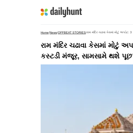
રામ મંદિર ચઢાવા કેસમાં મોટું અપડે
Home
/
News
/
OFFBEAT STORIES
/
રામ મંદિર ચઢાવા કેસમાં મોટુ
કસ્ટડી મંજૂર, સામસામે થશે પૂ