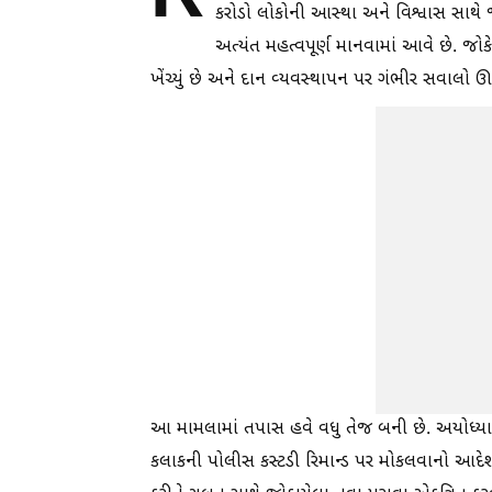
કરોડો લોકોની આસ્થા અને વિશ્વાસ સાથે જો
અત્યંત મહત્વપૂર્ણ માનવામાં આવે છે. જોકે
ખેંચ્યું છે અને દાન વ્યવસ્થાપન પર ગંભીર સવાલો ઊભ
આ મામલામાં તપાસ હવે વધુ તેજ બની છે. અયોધ્યા
કલાકની પોલીસ કસ્ટડી રિમાન્ડ પર મોકલવાનો 