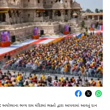
:
અયોધ્યાના ભવ્ય રામ મંદિરમાં ભક્તો દ્વારા આપવામાં આવતું દાન