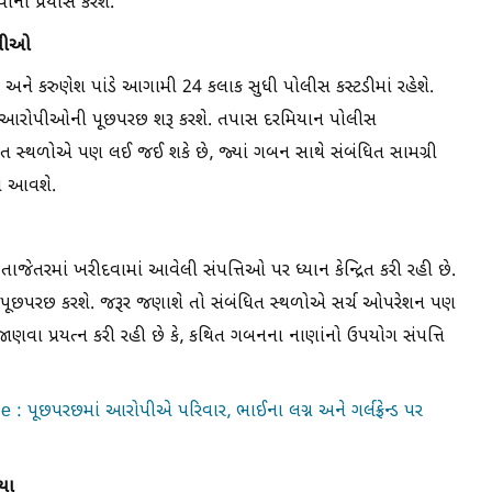
ાનો પ્રયાસ કરશે.
ોપીઓ
ા અને કરુણેશ પાંડે આગામી 24 કલાક સુધી પોલીસ કસ્ટડીમાં રહેશે.
ણેય આરોપીઓની પૂછપરછ શરૂ કરશે. તપાસ દરમિયાન પોલીસ
 સ્થળોએ પણ લઈ જઈ શકે છે, જ્યાં ગબન સાથે સંબંધિત સામગ્રી
ાં આવશે.
જેતરમાં ખરીદવામાં આવેલી સંપત્તિઓ પર ધ્યાન કેન્દ્રિત કરી રહી છે.
 પૂછપરછ કરશે. જરૂર જણાશે તો સંબંધિત સ્થળોએ સર્ચ ઓપરેશન પણ
ા પ્રયત્ન કરી રહી છે કે, કથિત ગબનના નાણાંનો ઉપયોગ સંપત્તિ
one : પૂછપરછમાં આરોપીએ પરિવાર, ભાઈના લગ્ન અને ગર્લફ્રેન્ડ પર
યા