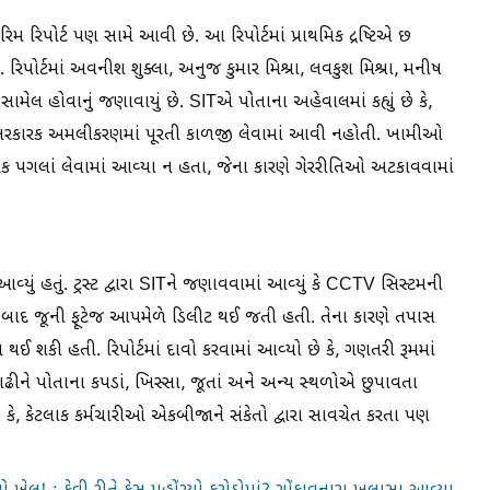
 રિપોર્ટ પણ સામે આવી છે. આ રિપોર્ટમાં પ્રાથમિક દ્રષ્ટિએ છ
રિપોર્ટમાં અવનીશ શુક્લા, અનુજ કુમાર મિશ્રા, લવકુશ મિશ્રા, મનીષ
 સામેલ હોવાનું જણાવાયું છે. SITએ પોતાના અહેવાલમાં કહ્યું છે કે,
 અસરકારક અમલીકરણમાં પૂરતી કાળજી લેવામાં આવી નહોતી. ખામીઓ
ક પગલાં લેવામાં આવ્યા ન હતા, જેના કારણે ગેરરીતિઓ અટકાવવામાં
યું હતું. ટ્રસ્ટ દ્વારા SITને જણાવવામાં આવ્યું કે CCTV સિસ્ટમની
ળા બાદ જૂની ફૂટેજ આપમેળે ડિલીટ થઈ જતી હતી. તેના કારણે તપાસ
ધ થઈ શકી હતી. રિપોર્ટમાં દાવો કરવામાં આવ્યો છે કે, ગણતરી રૂમમાં
કાઢીને પોતાના કપડાં, ખિસ્સા, જૂતાં અને અન્ય સ્થળોએ છુપાવતા
 કે, કેટલાક કર્મચારીઓ એકબીજાને સંકેતો દ્વારા સાવચેત કરતા પણ