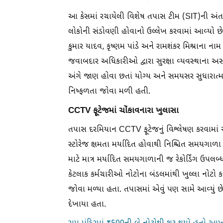
આ કેસમાં રચાયેલી વિશેષ તપાસ ટીમ (SIT)ની અંતરિમ
લોકોની સંડોવણી હોવાનો ઉલ્લેખ કરવામાં આવ્યો છે. 
કુમાર યાદવ, કૃષ્ણમ પાંડે અને રામશંકર મિશ્રાના નામ
જવાબદાર અધિકારીઓ દ્વારા સુરક્ષા વ્યવસ્થાના
અંગે જાણ હોવા છતાં યોગ્ય અને સમયસર સુધારાત્મ
નિષ્ફળતા જોવા મળી હતી.
CCTV ફૂટેજમાં ચોંકાવનારા ખુલાસા
તપાસ દરમિયાન CCTV ફૂટેજનું વિશ્લેષણ કરવામાં આવ્
સ્ટોરેજ ક્ષમતા મર્યાદિત હોવાથી નિશ્ચિત સમયગા
માટે માત્ર મર્યાદિત સમયગાળાની જ રેકોર્ડિંગ ઉપલબ્
કેટલાક કર્મચારીઓ નોટોના બંડલમાંથી ખુલ્લા નોટો 
જોવા મળ્યા હતા. તપાસમાં એવું પણ સામે આવ્યું છે
દેખાયા હતા.