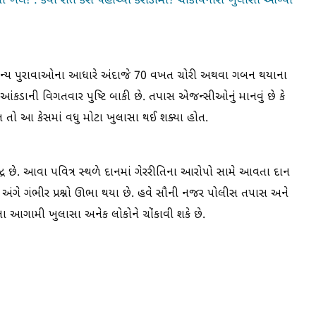
ખેલ! : કેવી રીતે કેસ પહોંચ્યો કરોડોમાં? ચોંકાવનારા ખુલાસા આવ્યા
અન્ય પુરાવાઓના આધારે અંદાજે 70 વખત ચોરી અથવા ગબન થયાના
આંકડાની વિગતવાર પુષ્ટિ બાકી છે. તપાસ એજન્સીઓનું માનવું છે કે
 તો આ કેસમાં વધુ મોટા ખુલાસા થઈ શક્યા હોત.
ેન્દ્ર છે. આવા પવિત્ર સ્થળે દાનમાં ગેરરીતિના આરોપો સામે આવતા દાન
ધતિ અંગે ગંભીર પ્રશ્નો ઊભા થયા છે. હવે સૌની નજર પોલીસ તપાસ અને
સના આગામી ખુલાસા અનેક લોકોને ચોંકાવી શકે છે.