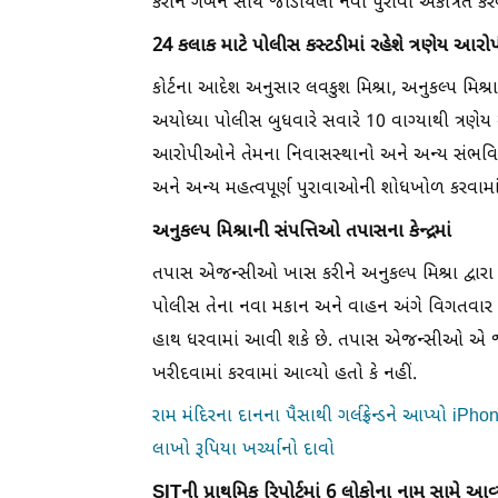
કરીને ગબન સાથે જોડાયેલા નવા પુરાવા એકત્રિત કરવ
24 કલાક માટે પોલીસ કસ્ટડીમાં રહેશે ત્રણેય આર
કોર્ટના આદેશ અનુસાર લવકુશ મિશ્રા, અનુકલ્પ મિશ્ર
અયોધ્યા પોલીસ બુધવારે સવારે 10 વાગ્યાથી ત્ર
આરોપીઓને તેમના નિવાસસ્થાનો અને અન્ય સંભવિત
અને અન્ય મહત્વપૂર્ણ પુરાવાઓની શોધખોળ કરવામ
અનુકલ્પ મિશ્રાની સંપત્તિઓ તપાસના કેન્દ્રમાં
તપાસ એજન્સીઓ ખાસ કરીને અનુકલ્પ મિશ્રા દ્વારા તા
પોલીસ તેના નવા મકાન અને વાહન અંગે વિગતવાર
હાથ ધરવામાં આવી શકે છે. તપાસ એજન્સીઓ એ જાણવ
ખરીદવામાં કરવામાં આવ્યો હતો કે નહીં.
રામ મંદિરના દાનના પૈસાથી ગર્લફ્રેન્ડને આપ્યો iPh
લાખો રૂપિયા ખર્ચ્યાનો દાવો
SITની પ્રાથમિક રિપોર્ટમાં 6 લોકોના નામ સામે આવ્