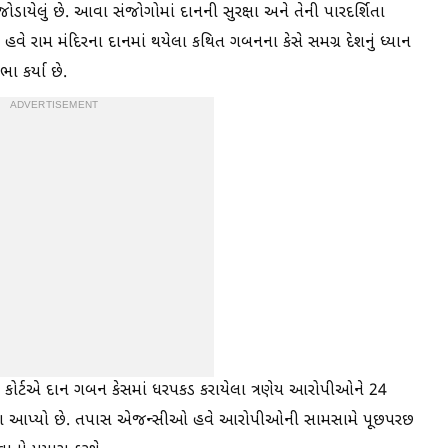
ડાયેલું છે. આવા સંજોગોમાં દાનની સુરક્ષા અને તેની પારદર્શિતા
 હવે રામ મંદિરના દાનમાં થયેલા કથિત ગબનના કેસે સમગ્ર દેશનું ધ્યાન
ા કર્યા છે.
ADVERTISEMENT
 કોર્ટએ દાન ગબન કેસમાં ધરપકડ કરાયેલા ત્રણેય આરોપીઓને 24
આદેશ આપ્યો છે. તપાસ એજન્સીઓ હવે આરોપીઓની સામસામે પૂછપરછ