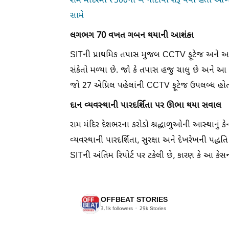
રામ મંદિરમાં ₹500ની બે નોટોથી શરૂ થયો હતો આખો 
સામે
લગભગ 70 વખત ગબન થયાની આશંકા
SITની પ્રાથમિક તપાસ મુજબ CCTV ફૂટેજ અને 
સંકેતો મળ્યા છે. જો કે તપાસ હજુ ચાલુ છે અને આ 
જો 27 એપ્રિલ પહેલાંની CCTV ફૂટેજ ઉપલબ્ધ હોત
દાન વ્યવસ્થાની પારદર્શિતા પર ઊભા થયા સવાલ
રામ મંદિર દેશભરના કરોડો શ્રદ્ધાળુઓની આસ્થાનું ક
વ્યવસ્થાની પારદર્શિતા, સુરક્ષા અને દેખરેખની પદ્
SITની અંતિમ રિપોર્ટ પર ટકેલી છે, કારણ કે આ કે
OFFBEAT STORIES
3.1k
followers
29k
Stories