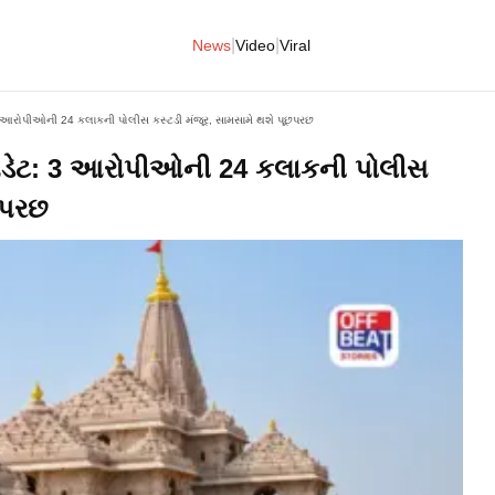
|
|
News
Video
Viral
ટ: 3 આરોપીઓની 24 કલાકની પોલીસ કસ્ટડી મંજૂર, સામસામે થશે પૂછપરછ
ં અપડેટ: 3 આરોપીઓની 24 કલાકની પોલીસ
છપરછ