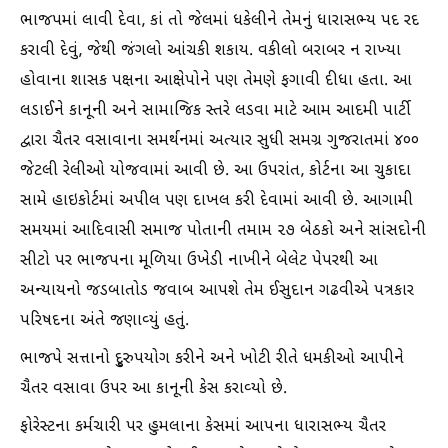
ભાજપમાં લાવી દેવા, કાં તો જેલમાં ધકેલીને તેમનું ધારાસભ્ય પદ રદ
કરાવી દેવું, જેથી જંગલો આંચકી શકાય. વકીલો બરાબર ન રાખ્યા
હોવાના શાસક પક્ષના આક્ષેપોને પણ તેમણે ફગાવી દીધા હતા. આ
લડાઈને કાનૂની અને સામાજિક સ્તરે લડવા માટે આમ આદમી પાર્ટી
દ્વારા ચૈતર વસાવાના સમર્થનમાં અત્યાર સુધી સમગ્ર ગુજરાતમાં ૪૦૦
જેટલી રેલીઓ યોજવામાં આવી છે. આ ઉપરાંત, કોર્ટના આ ચુકાદા
સામે હાઇકોર્ટમાં અપીલ પણ દાખલ કરી દેવામાં આવી છે. આગામી
સમયમાં આદિવાસી સમાજ પોતાની તમામ ૨૭ બેઠકો અને સાંસદોની
સીટો પર ભાજપના મૂળિયા ઉખેડી નાખીને બેલેટ પેપરથી આ
અન્યાયનો જડબાતોડ જવાબ આપશે તેમ ઈસુદાન ગઢવીએ પત્રકાર
પરિષદના અંતે જણાવ્યું હતું.
ભાજપે સત્તાનો દૃુરુપયોગ કરીને અને ખોટી રીતે ધમકીઓ આપીને
ચૈતર વસાવા ઉપર આ કાનૂની કેસ કરાવ્યો છે.
ફોરેસ્ટના કર્મચારી પર હુમલાના કેસમાં આપના ધારાસભ્ય ચૈતર