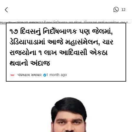
12
પંચમહાલ સમાચાર
૧૭ દિવસનું નિર્દોષબાળક પણ જેલમાં, ડેડિયાપાડામાં આજે મહાસંમેલન, ચાર રાજ્યોના ૧ લાખ આદિવાસી એકઠા થવાનો અંદાજ
Home
/
News
/
/
૧૭ દિવસનું નિર્દોષબાળક પણ જેલમાં,
ડેડિયાપાડામાં આજે મહાસંમેલન, ચાર
રાજ્યોના ૧ લાખ આદિવાસી એકઠા
થવાનો અંદાજ
પંચમહાલ સમાચાર
1 month ago