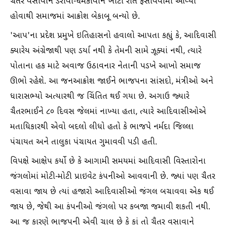
ચૈતર વસાવાને ડરાવી-ધમકાવીને ખોટી રીતે ફસાવવામાં આવ્યા
હોવાથી સમાજમાં આક્રોશ બેકાબૂ બન્યો છે.
'આપ'ના પ્રદેશ પ્રમુખે ઇતિહાસનો હવાલો આપતા કહ્યું કે, આદિવાસી
ક્યારેય અંગ્રેજાથી પણ ડર્યા નથી કે તેમની સામે ઝૂક્યાં નથી, ત્યારે
પોતાના હક માટે અવાજ ઉઠાવનાર નેતાની પડખે આખો સમાજ
ઊભો રહેશે. આ જનઆક્રોશ જાઈને ભાજપના સાંસદો, મંત્રીઓ અને
ધારાસભ્યો અત્યારથી જ ચિંતિત થઈ ગયા છે. અગાઉ જ્યારે
ચૈતરભાઈને ૮૦ દિવસ જેલમાં નાખ્યા હતા, ત્યારે આદિવાસીઓએ
મતાધિકારથી એવો બદલો લીધો હતો કે ભાજપે નર્મદા જિલ્લા
પંચાયત અને તાલુકા પંચાયત ગુમાવવી પડી હતી.
વિપક્ષે આક્ષેપ કર્યો છે કે આગામી સમયમાં આદિવાસી વિસ્તારોના
જંગલોમાં મોટી-મોટી પ્રાઇવેટ કંપનીઓ આવવાની છે. જ્યાં પણ ચૈતર
વસાવા જાય છે ત્યાં હજારો આદિવાસીઓ જંગલ બચાવવા એક થઈ
જાય છે, જેથી આ કંપનીઓ જંગલો પર કબજા જમાવી શકતી નથી.
આ જ કારણે ભાજપની એવી ચાલ છે કે કાં તો ચૈતર વસાવાને