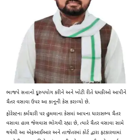
ભાજપે સત્તાનો દૃુરુપયોગ કરીને અને ખોટી રીતે ધમકીઓ આપીને
ચૈતર વસાવા ઉપર આ કાનૂની કેસ કરાવ્યો છે.
ફોરેસ્ટના કર્મચારી પર હુમલાના કેસમાં આપના ધારાસભ્ય ચૈતર
વસાવા હાલ જેલવાસ ભોગવી રહ્યા છે, ત્યારે ચૈતર વસાવા સામે
થયેલી આ એફઆઈઆર અને તાજેતરમાં કોર્ટ દ્વારા ફટકારવામાં