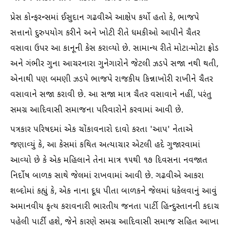
પ્રેસ કોન્ફરન્સમાં ઈસુદાન ગઢવીએ આક્ષેપ કર્યો હતો કે, ભાજપે
સત્તાનો દુરુપયોગ કરીને અને ખોટી રીતે ધમકીઓ આપીને ચૈતર
વસાવા ઉપર આ કાનૂની કેસ કરાવ્યો છે. સામાન્ય રીતે મોટા-મોટા ફ્રોડ
અને ગંભીર ગુના આચરનારા ગુનેગારોને જેટલી ઝડપે સજા નથી થતી,
એનાથી પણ બમણી ઝડપે ભાજપે રાજકીય કિન્નાખોરી રાખીને ચૈતર
વસાવાને સજા કરાવી છે. આ સજા માત્ર ચૈતર વસાવાને નહીં, પરંતુ
સમગ્ર આદિવાસી સમાજના પરિવારોને કરવામાં આવી છે.
પત્રકાર પરિષદમાં એક ચોંકાવનારો દાવો કરતા 'આપ' નેતાએ
જણાવ્યું કે, આ કેસમાં કથિત અત્યાચાર એટલી હદે ગુજારવામાં
આવ્યો છે કે એક મહિલાને તેના માત્ર ૧૫થી ૧૭ દિવસના નવજાત
નિર્દોષ બાળક સાથે જેલમાં રાખવામાં આવી છે. ગઢવીએ આકરા
શબ્દોમાં કહ્યું કે, એક નાના દૂધ પીતા બાળકને જેલમાં ધકેલવાનું આવું
અમાનવીય કૃત્ય કરાવનારી ભારતીય જનતા પાર્ટી હિન્દુસ્તાનની કદાચ
પહેલી પાર્ટી હશે, જેને કારણે સમગ્ર આદિવાસી સમાજ સહિત આખા