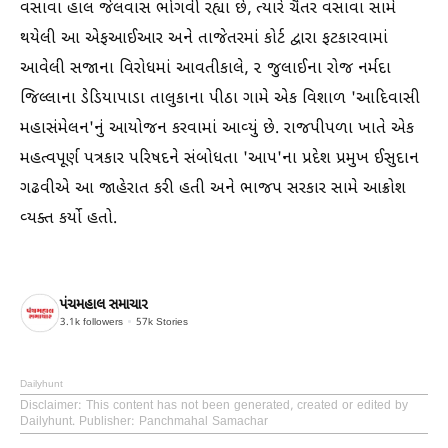
વસાવા હાલ જેલવાસ ભોગવી રહ્યા છે, ત્યારે ચૈતર વસાવા સામે
થયેલી આ એફઆઈઆર અને તાજેતરમાં કોર્ટ દ્વારા ફટકારવામાં
આવેલી સજાના વિરોધમાં આવતીકાલે, ૨ જુલાઈના રોજ નર્મદા
જિલ્લાના ડેડિયાપાડા તાલુકાના પીઠા ગામે એક વિશાળ 'આદિવાસી
મહાસંમેલન'નું આયોજન કરવામાં આવ્યું છે. રાજપીપળા ખાતે એક
મહત્વપૂર્ણ પત્રકાર પરિષદને સંબોધતા 'આપ'ના પ્રદેશ પ્રમુખ ઈસુદાન
ગઢવીએ આ જાહેરાત કરી હતી અને ભાજપ સરકાર સામે આક્રોશ
વ્યક્ત કર્યો હતો.
પંચમહાલ સમાચાર
3.1k
followers
57k
Stories
Dailyhunt
Disclaimer
: This content has not been generated, created or edited by
Dailyhunt. Publisher: Panchmahal Samachar