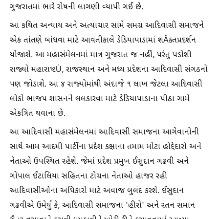
ગુજરાતમાં ભારે રોષની લાગણી વ્યાપી ગઈ છે.
આ કથિત અન્યાય અને અત્યાચાર સામે સમગ્ર આદિવાસી સમાજને
એક તાંતણે બાંધવા માટે આવતીકાલે ડેડિયાપાડામાં શÂક્તપ્રદર્શન
યોજાશે. આ મહાસંમેલનમાં માત્ર ગુજરાત જ નહીં, પરંતુ પડોશી
રાજ્યો મહારાષ્ટÙ, રાજસ્થાન અને મધ્ય પ્રદેશના આદિવાસી સંગઠનો
પણ જોડાશે. આ ૪ રાજ્યોમાંથી અંદાજે ૧ લાખ જેટલા આદિવાસી
લોકો ભાજપ શાસનને લલકારવા માટે ડેડિયાપાડાના પીઠા ગામે
એકત્રિત થવાના છે.
આ આદિવાસી મહાસંમેલનમાં આદિવાસી સમાજના આગેવાનોની
સાથે આમ આદમી પાર્ટીના પ્રદેશ કક્ષાના તમામ મોટા હોદ્દેદારો અને
નેતાઓ ઉપસ્થિત રહેશે. જેમાં પ્રદેશ પ્રમુખ ઈસુદાન ગઢવી અને
ગોપાલ ઈટાલિયા સહિતના ટોચના નેતાઓ હાજર રહી
આદિવાસીઓના અધિકારો માટે અવાજ બુલંદ કરશે. ઈસુદાન
ગઢવીએ ઉમેર્યું કે, આદિવાસી સમાજના 'હીરો' અને રતન સમાન