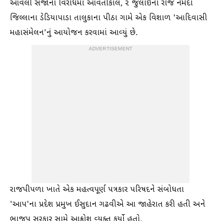
આવેલી સજાના વિરોધમાં આવતીકાલે, ૨ જુલાઈના રોજ નર્મદા
જિલ્લાના ડેડિયાપાડા તાલુકાના પીઠા ગામે એક વિશાળ 'આદિવાસી
મહાસંમેલન'નું આયોજન કરવામાં આવ્યું છે.
ADVERTISEMENT
રાજપીપળા ખાતે એક મહત્વપૂર્ણ પત્રકાર પરિષદને સંબોધતા
'આપ'ના પ્રદેશ પ્રમુખ ઈસુદાન ગઢવીએ આ જાહેરાત કરી હતી અને
ભાજપ સરકાર સામે આક્રોશ વ્યક્ત કર્યો હતો.