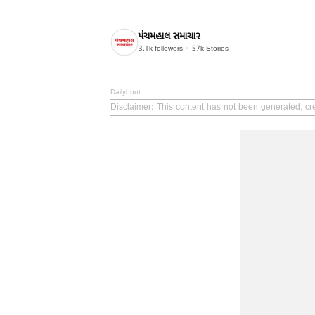
પંચમહાલ સમાચાર
3.1k
followers
57k
Stories
Dailyhunt
Disclaimer
: This content has not been generated, c