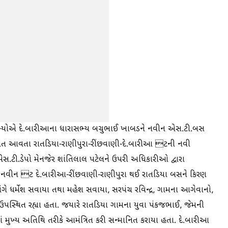
 સભ્યોએ દે.બારીઆના ધારાસભ્ય બચુભાઈ ખાબડને નવીન એસ.ટી.બસ
ત આવતા રાતડિયા-રાણીપુરા-રીંછવાણી-દે.બારીઆ ટની નવી
.ટી.ડેપો મેનજેર શાંતિલાલ પટેલને ઉપરી અધિકારીઓ દ્વારા
રા નવીન ટ દે.બારીઆ-રીંછવાણી-રાણીપુરા થઈ રાતડિયા બસને કિરણ
સંગે ધર્મેશ સવાયા તથા મહેશ સવાયા, સરપંચ રવિન્દ્ર, ગામના આગેવાનો,
ો ઉપસ્થિત રહ્યા હતા. જયારે રાતડિયા ગામના યુવા પંકજભાઈ, જેમની
ં મુખ્ય અતિથિ તરીકે આમંત્રિત કરી સન્માનિત કરાયા હતા. દે.બારીઆ