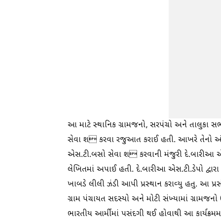
આ માટે સ્થાનિક ગ્રામજનો, સરપંચો અને તાલુકા
સેવા શ કરવા રજુઆત કરાઈ હતી. આખરે તેનો અં
એસ.ટી.બસો સેવા શ કરવાની મંજુરી દે.બારીઆ એસ
લેખિતમાં અપાઈ હતી. દે.બારીઆ એસ.ટી.ડેપો દ્વા
ખાબડે લીલી ઝંડી આપી પ્રસ્થાન કરાવ્યુ હતુ. આ પ્ર
ગ્રામ પંચાયત સદસ્યો અને મોટી સંખ્યામાં ગ્રામજન
ભારતીય આર્મીમાં પસંદગી થઈ હોવાથી આ કાર્યક્રમમા