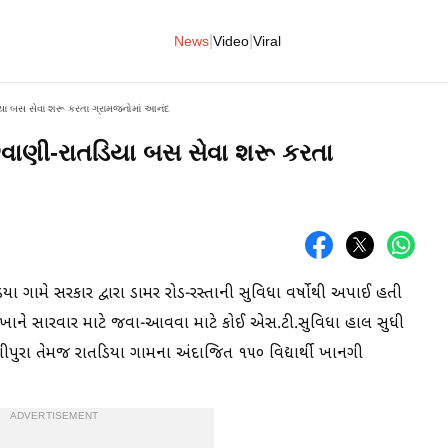
|
|
News
Video
Viral
ડિયા બસ સેવા શરૂ કરતા ગ્રામજનોમાં આનંદ
ીંછવાણી-રાતડિયા બસ સેવા શરૂ કરતા
ગામે સરકાર દ્વારા ડામર રોડ-રસ્તાની સુવિધા વર્ષોથી અપાઈ હતી
વાખાને સારવાર માટે જવા-આવવા માટે કોઈ એસ.ટી.સુવિધા હાલ સુધી
ણીપુરા તેમજ રાતડિયા ગામના અંદાજિત ૧૫૦ વિદ્યાર્થી ખાનગી
ADVERTISEMENT