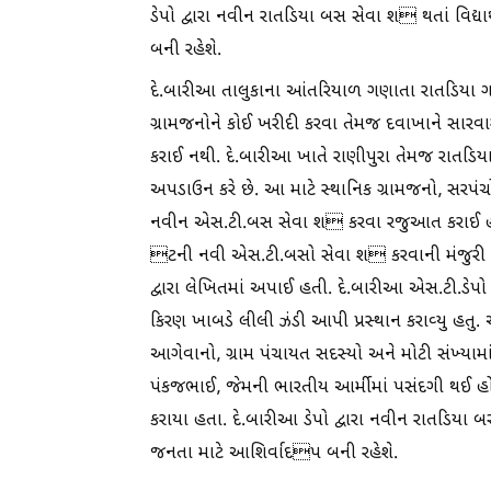
ડેપો દ્વારા નવીન રાતડિયા બસ સેવા શ થતાં વિદ
બની રહેશે.
દે.બારીઆ તાલુકાના આંતરિયાળ ગણાતા રાતડિયા ગામે
ગ્રામજનોને કોઈ ખરીદી કરવા તેમજ દવાખાને સારવા
કરાઈ નથી. દે.બારીઆ ખાતે રાણીપુરા તેમજ રાતડિયા
અપડાઉન કરે છે. આ માટે સ્થાનિક ગ્રામજનો, સરપ
નવીન એસ.ટી.બસ સેવા શ કરવા રજુઆત કરાઈ હતી
ટની નવી એસ.ટી.બસો સેવા શ કરવાની મંજુરી દ
દ્વારા લેખિતમાં અપાઈ હતી. દે.બારીઆ એસ.ટી.ડેપો
કિરણ ખાબડે લીલી ઝંડી આપી પ્રસ્થાન કરાવ્યુ હતુ. 
આગેવાનો, ગ્રામ પંચાયત સદસ્યો અને મોટી સંખ્યામા
પંકજભાઈ, જેમની ભારતીય આર્મીમાં પસંદગી થઈ હોવા
કરાયા હતા. દે.બારીઆ ડેપો દ્વારા નવીન રાતડિયા 
જનતા માટે આશિર્વાદપ બની રહેશે.