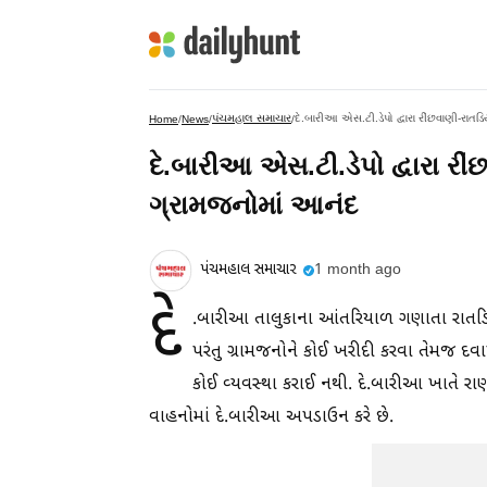
પંચમહાલ સમાચાર
દે.બારીઆ એસ.ટી.ડેપો દ્વારા રીંછવાણી-રાત
Home
/
News
/
/
દે.બારીઆ એસ.ટી.ડેપો દ્વારા ર
ગ્રામજનોમાં આનંદ
પંચમહાલ સમાચાર
1 month ago
દે
.બારીઆ તાલુકાના આંતરિયાળ ગણાતા રાતડિયા 
પરંતુ ગ્રામજનોને કોઈ ખરીદી કરવા તેમજ દ
કોઈ વ્યવસ્થા કરાઈ નથી. દે.બારીઆ ખાતે રા
વાહનોમાં દે.બારીઆ અપડાઉન કરે છે.