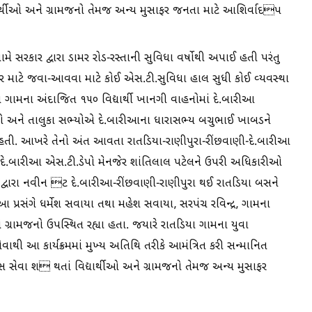
્યાર્થીઓ અને ગ્રામજનો તેમજ અન્ય મુસાફર જનતા માટે આશિર્વાદપ
 સરકાર દ્વારા ડામર રોડ-રસ્તાની સુવિધા વર્ષોથી અપાઈ હતી પરંતુ
ર માટે જવા-આવવા માટે કોઈ એસ.ટી.સુવિધા હાલ સુધી કોઈ વ્યવસ્થા
 ગામના અંદાજિત ૧૫૦ વિદ્યાર્થી ખાનગી વાહનોમાં દે.બારીઆ
ંચો અને તાલુકા સભ્યોએ દે.બારીઆના ધારાસભ્ય બચુભાઈ ખાબડને
. આખરે તેનો અંત આવતા રાતડિયા-રાણીપુરા-રીંછવાણી-દે.બારીઆ
ે.બારીઆ એસ.ટી.ડેપો મેનજેર શાંતિલાલ પટેલને ઉપરી અધિકારીઓ
 દ્વારા નવીન ટ દે.બારીઆ-રીંછવાણી-રાણીપુરા થઈ રાતડિયા બસને
આ પ્રસંગે ધર્મેશ સવાયા તથા મહેશ સવાયા, સરપંચ રવિન્દ્ર, ગામના
ં ગ્રામજનો ઉપસ્થિત રહ્યા હતા. જયારે રાતડિયા ગામના યુવા
થી આ કાર્યક્રમમાં મુખ્ય અતિથિ તરીકે આમંત્રિત કરી સન્માનિત
બસ સેવા શ થતાં વિદ્યાર્થીઓ અને ગ્રામજનો તેમજ અન્ય મુસાફર