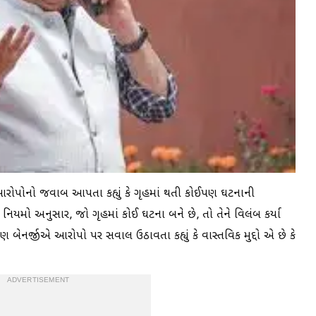
રોપોનો જવાબ આપતા કહ્યું કે ગૃહમાં થતી કોઈપણ ઘટનાની
ે નિયમો અનુસાર, જો ગૃહમાં કોઈ ઘટના બને છે, તો તેને વિલંબ કર્યા
 બેનર્જીએ આરોપો પર સવાલ ઉઠાવતા કહ્યું કે વાસ્તવિક મુદ્દો એ છે કે
ADVERTISEMENT