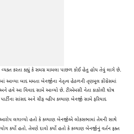
ત કરતા કહ્યું કે સમગ્ર મામલા પાછળ કોઈ હેતુ હોય તેવું લાગે છે.
માં આવ્યા બાદ મમતા બેનર્જીના નેતૃત્વ હેઠળની તૃણમૂલ કોંગ્રેસમાં
અને હવે આ વિવાદ સામે આવ્યો છે. ટીએમસી નેતા કાકોલી ઘોષ
ાર્ટીના સાંસદ અને ચીફ વ્હીપ કલ્યાણ બેનર્જી સામે ફરિયાદ
ે આરોપ લગાવ્યો હતો કે કલ્યાણ બેનર્જીએ લોકસભામાં તેમની સાથે
કર્યો હતો. તેમણે દાવો કર્યો હતો કે કલ્યાણ બેનર્જીનું વર્તન ફક્ત