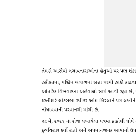
તેમણે આરોપો લગાવનારાઓના હેતુઓ પર પણ શંકા વ્યક્
હકીકતમાં, પશ્ચિમ બંગાળમાં સત્તા પરથી હાંકી કાઢવા
આંતરિક વિખવાદના અહેવાલો સામે આવી રહ્યા છે, 
દસ્તીદારે લોકસભા સ્પીકર ઓમ બિરલાને પત્ર લખીને પ
નોંધાવવાની પરવાનગી માંગી છે.
૨૮ મે, ૨૦૨૬ ના રોજ લખાયેલા પત્રમાં કાકોલી ઘોષ
દુર્વ્યવહાર કર્યો હતો અને અપમાનજનક ભાષાનો ઉપયોગ 