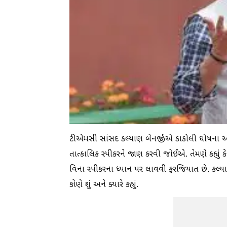
ટીએમસી સાંસદ કલ્યાણ બેનર્જીએ કાકોલી ઘોષના આ
તાત્કાલિક સ્પીકરને જાણ કરવી જોઈએ. તેમણે કહ્યું ક
વિના સ્પીકરના ધ્યાન પર લાવવી ફરજિયાત છે. કલ્યાણ
કોણે શું અને ક્યારે કહ્યું.