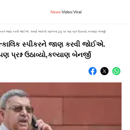
|
|
News
Video
Viral
કરને જાણ કરવી જોઈએ. તેમણે આરોપો પાછળના હેતુ પર પણ પ્રશ્ન ઉઠાવ્યો,કલ્યાણ બેનર્જી
ત્કાલિક સ્પીકરને જાણ કરવી જોઈએ.
 પ્રશ્ન ઉઠાવ્યો,કલ્યાણ બેનર્જી