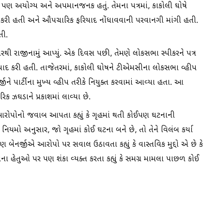
ત્યે પણ અયોગ્ય અને અપમાનજનક હતું. તેમના પત્રમાં, કાકોલી ઘોષે
 કરી હતી અને ઔપચારિક ફરિયાદ નોંધાવવાની પરવાનગી માંગી હતી.
તી.
ા પરથી રાજીનામું આપ્યું. એક દિવસ પછી, તેમણે લોકસભા સ્પીકરને પત્ર
િયાદ કરી હતી. તાજેતરમાં, કાકોલી ઘોષને ટીએમસીના લોકસભા વ્હીપ
ીને પાર્ટીના મુખ્ય વ્હીપ તરીકે નિયુક્ત કરવામાં આવ્યા હતા. આ
ક ઝઘડાને પ્રકાશમાં લાવ્યા છે.
રોપોનો જવાબ આપતા કહ્યું કે ગૃહમાં થતી કોઈપણ ઘટનાની
ે નિયમો અનુસાર, જો ગૃહમાં કોઈ ઘટના બને છે, તો તેને વિલંબ કર્યા
 બેનર્જીએ આરોપો પર સવાલ ઉઠાવતા કહ્યું કે વાસ્તવિક મુદ્દો એ છે કે
ાઓના હેતુઓ પર પણ શંકા વ્યક્ત કરતા કહ્યું કે સમગ્ર મામલા પાછળ કોઈ