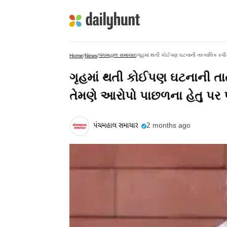
પંચમહાલ સમાચાર
ગૃહમાં થતી કોઈપણ ઘટનાની તાત્કાલિક સ્પી
Home
/
News
/
/
ગૃહમાં થતી કોઈપણ ઘટનાની તા
તેમણે આરોપો પાછળના હેતુ પર પણ
પંચમહાલ સમાચાર
2 months ago