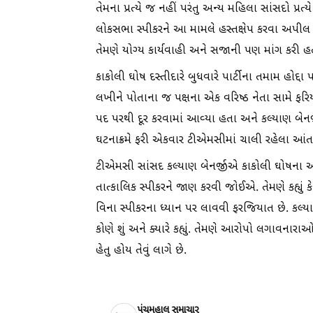
તેમના પ્રત્યે જ નહીં પરંતુ અન્ય મહિલા સાંસદો પ્ર
લોકસભા સ્પીકરને આ મામલે હસ્તક્ષેપ કરવા અપીલ
તેમણે યોગ્ય કાર્યવાહી અને સજાની પણ માંગ કરી હ
કાકોલી ઘોષ દસ્તીદારે બુધવારે પાર્ટીના તમામ હોદ્દ
લખીને પોતાના જ પક્ષના એક વરિષ્ઠ નેતા સામે ફર
પદ પરથી દૂર કરવામાં આવ્યા હતા અને કલ્યાણ બેનર્જ
ઘટનાક્રમે ફરી એકવાર ટીએમસીમાં ચાલી રહેલા આંતરિ
ટીએમસી સાંસદ કલ્યાણ બેનર્જીએ કાકોલી ઘોષના આ
તાત્કાલિક સ્પીકરને જાણ કરવી જોઈએ. તેમણે કહ્યું ક
વિના સ્પીકરના ધ્યાન પર લાવવી ફરજિયાત છે. કલ્યાણ
કોણે શું અને ક્યારે કહ્યું. તેમણે આરોપો લગાવનાર
હેતુ હોય તેવું લાગે છે.
પંચમહાલ સમાચાર