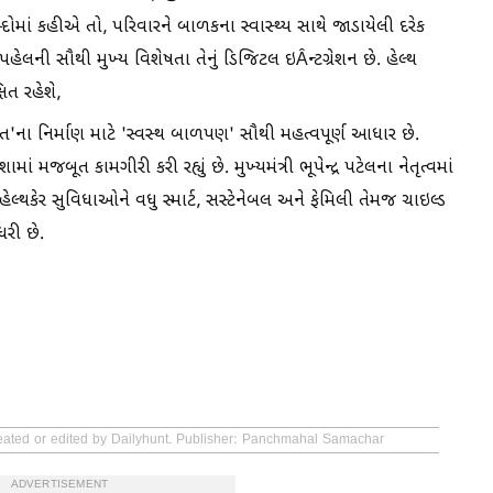
ોમાં કહીએ તો, પરિવારને બાળકના સ્વાસ્થ્ય સાથે જાડાયેલી દરેક
લની સૌથી મુખ્ય વિશેષતા તેનું ડિજિટલ ઇÂન્ટગ્રેશન છે. હેલ્થ
િત રહેશે,
થ ભારત'ના નિર્માણ માટે 'સ્વસ્થ બાળપણ' સૌથી મહત્વપૂર્ણ આધાર છે.
જબૂત કામગીરી કરી રહ્યું છે. મુખ્યમંત્રી ભૂપેન્દ્ર પટેલના નેતૃત્વમાં
લ્થકેર સુવિધાઓને વધુ સ્માર્ટ, સસ્ટેનેબલ અને ફેમિલી તેમજ ચાઇલ્ડ
ધરી છે.
reated or edited by Dailyhunt. Publisher: Panchmahal Samachar
ADVERTISEMENT