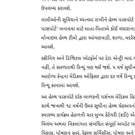
ઉપલબ્ધ કરાવશે.
વાલીઓની સુવિધાને ધ્યાનમાં રાખીને હેલ્થ પાસપોર્
પાસપોર્ટ' બનાવવા માટે માતા-પિતાએ કોઈ વધારાન
મોબાઇલ હેલ્થ ટીમો દ્વારા આંગણવાડી, શાળા, મદરેસા, 
આવશે.
સ્ક્રીનિંગ અને ડિજિટલ પ્લેટફોર્મ પર ડેટા એન્ટ્ર
નહીં, તે સરળતાથી રિન્યૂ પણ થઈ જશે. ૫ વર્ષ સુ
આરોગ્ય કેન્દ્રના મેડિકલ ઓફિસર દ્વારા દર વર્ષે રિન્યૂ
રિન્યૂ કરવામાં આવશે.
આ હેલ્થ પાસપોર્ટ દરેક બાળકની પર્સનલ મેડિકલ હિસ્ટ
સાથે જન્મથી ૧૮ વર્ષની ઉંમર સુધીના હેલ્થ ચેકઅપનો સ
સ્વાસ્થ્ય કાર્યક્રમ હેઠળની ચાર મુખ્ય કેટેગરી 
વિલંબ અથવા વિકલાંગતા સંબંધિત સંપૂર્ણ અપડેટ પણ
વિકાસ, પોષણનું સ્તર, રેફરલ સર્વિસીસ, પોષણ અને