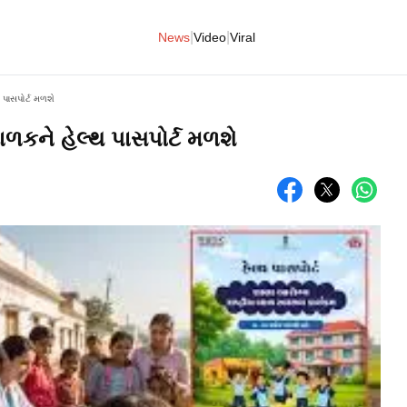
|
|
News
Video
Viral
થ પાસપોર્ટ મળશે
બાળકને હેલ્થ પાસપોર્ટ મળશે