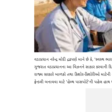
વડાપ્રધાન નરેન્દ્ર મોદી દ્રઢપણે માને છે કે, 'સ્વસ્
ગુજરાત વડાપ્રધાનના આ વિઝનને સાકાર કરવાની દિશામાં મ
રાજ્ય સરકારે બાળકો તથા કિશોર-કિશોરીઓ માટેની હે
ફ્રેન્ડલી બનાવવા માટે 'હેલ્થ પાસપોર્ટ'ની પહેલ હાથ 