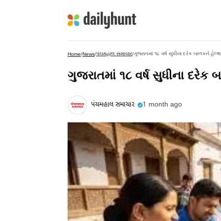
પંચમહાલ સમાચાર
ગુજરાતમાં ૧૮ વર્ષ સુધીના દરેક બાળકને હેલ્
Home
/
News
/
/
ગુજરાતમાં ૧૮ વર્ષ સુધીના દરેક 
પંચમહાલ સમાચાર
1 month ago