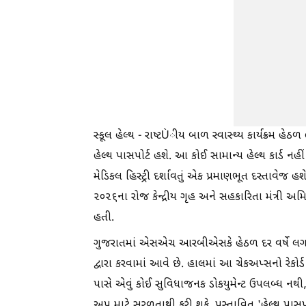
સ્કૂલ હેલ્થ - રાષ્ટÙીય બાળ સ્વાસ્થ્ય કાર્યક્રમ હ
હેલ્થ પાસપોર્ટ હશે. આ કોઈ સામાન્ય હેલ્થ કાર્ડ નહ
મેડિકલ હિસ્ટ્રી દર્શાવતું એક પ્રમાણભૂત દસ્તાવેજ હ
૨૦૨૬ના રોજ કેન્દ્રીય ગૃહ અને સહકારિતા મંત્રી અમિત
હતી.
ગુજરાતમાં એસએચ આરબીએસકે હેઠળ દર વર્ષે લગભગ
દ્વારા કરવામાં આવે છે. હાલમાં આ ચેકઅપ્સનો રેકો
પાસે એવું કોઈ સુવિધાજનક ડોકયુમેન્ટ ઉપલબ્ધ ન
અપ માટે સરળતાથી કરી શકે. પ્રસ્તાવિત 'હેલ્થ પાસપોર