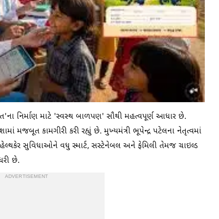
થ ભારત'ના નિર્માણ માટે 'સ્વસ્થ બાળપણ' સૌથી મહત્વપૂર્ણ આધાર છે.
જબૂત કામગીરી કરી રહ્યું છે. મુખ્યમંત્રી ભૂપેન્દ્ર પટેલના નેતૃત્વમાં
લ્થકેર સુવિધાઓને વધુ સ્માર્ટ, સસ્ટેનેબલ અને ફેમિલી તેમજ ચાઇલ્ડ
ધરી છે.
ADVERTISEMENT