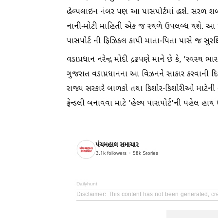
હેલ્પલાઇન નંબર પણ આ પાસપોર્ટમાં હશે. સરળ શબ્દ
નાની-મોટી માહિતી એક જ સ્થળે ઉપલબ્ધ થશે. આ પહે
પાસપોર્ટ ની ફિઝિકલ કાપી માતા-પિતા પાસે જ સુરક્ષ
વડાપ્રધાન નરેન્દ્ર મોદી દ્રઢપણે માને છે કે, 'સ્વસ્
ગુજરાત વડાપ્રધાનના આ વિઝનને સાકાર કરવાની દિશામાં મ
રાજ્ય સરકારે બાળકો તથા કિશોર-કિશોરીઓ માટેની હે
ફ્રેન્ડલી બનાવવા માટે 'હેલ્થ પાસપોર્ટ'ની પહેલ હાથ 
પંચમહાલ સમાચાર
3.1k
followers
58k
Stories
Dailyhunt
Disclaimer
: This content has not been generated, c