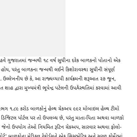
ેઠળ હવે ગુજરાતમાં જન્મથી ૧૮ વર્ષ સુધીના દરેક બાળકનો પોતાનો એક
ીં હોય, પરંતુ બાળકના જન્મથી લઈને કિશોરાવસ્થા સુધીની સંપૂર્ણ
શે. ઉલ્લેખનીય છે કે, આ રાજ્યવ્યાપી કાર્યક્રમની શરૂઆત ૨૭ જૂન,
 શાહ દ્વારા મુખ્યમંત્રી ભૂપેન્દ્ર પટેલની ઉપÂસ્થતિમાં કરવામાં આવી
 ૧.૮૯ કરોડ બાળકોનું હેલ્થ ચેકઅપ ૯૯૨ મોબાઇલ હેલ્થ ટીમો
ર્ડ ડિજિટલ પોર્ટલ પર તો ઉપલબ્ધ છે, પરંતુ માતા-પિતા અથવા બાળકો
થી, જેનો ઉપયોગ તેઓ નિયમિત રૂટિન ચેકઅપ, સારવાર અથવા ફોલો-
્ટ' બાળકોના મેડિકલ રેકોર્ડ્‌સને એક સિસ્ટમેટિક અને સરળ ફોર્મેટમાં