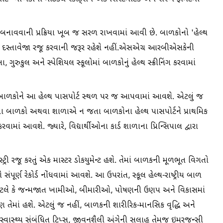
ટ બનાવવાની પ્રક્રિયા ખૂબ જ સરળ રાખવામાં આવી છે. બાળકોનો 'હેલ્થ
ા દસ્તાવેજા રજૂ કરવાની જરૂર રહેશે નહીં.એસએચ આરબીએસકેની
ગુરુકુલ અને સ્પેશિયલ સ્કૂલોમાં બાળકોનું હેલ્થ સ્ક્રીનિંગ કરવામાં
ી બાદ બાળકોને આ હેલ્થ પાસપોર્ટ સ્થળ પર જ આપવામાં આવશે. એટલું જ
ધીના બાળકો અથવા શાળાએ ન જતા બાળકોના હેલ્થ પાસપોર્ટને પ્રાથમિક
 કરવામાં આવશે. જ્યારે, વિદ્યાર્થીઓના કાર્ડ શાળાના પ્રિન્સિપાલ દ્વારા
્રી રજૂ કરતું એક માસ્ટર ડોકયુમેન્ટ હશે. તેમાં બાળકની મૂળભૂત વિગતો
ંપૂર્ણ રેકોર્ડ નોંધવામાં આવશે. આ ઉપરાંત, સ્કૂલ હેલ્થ-રાષ્ટ્રીય બાળ
(૪ડી) એટલે કે જન્મજાત ખામીઓ, બીમારીઓ, પોષણની ઉણપ અને વિકાસમાં
 તેમાં હશે. એટલું જ નહીં, બાળકની શારીરિક-માનસિક વૃદ્ધિ અને
 સ્વાસ્થ્ય સંબંધિત ટિપ્સ, જીવનશૈલી અંગેની સલાહ તેમજ ઇમરજન્સી