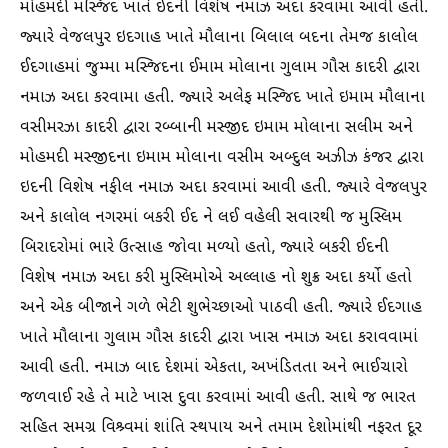
મોહમંદી મસ્જિદ ખાતે ઈદની વિશેષ નમાઝ અદા કરવામાં આવી હતી.
જ્યારે વેજલપુર ઇદગાહ ખાતે મૌલાના બિલાલ બદના તેમજ કાલોલ
ઈદગાહમાં જુમ્મા મસ્જિદના ઈમામ મોલાના ગુલામ ગૌસ કાદરી દ્વારા
નમાઝ અદા કરવામા હતી. જ્યારે અલેફ મસ્જિદ ખાતે ઇમામ મૌલાના
વસીમરઝા કાદરી દ્વારા રબ્બાની મસ્જીદ ઇમામ મોલાના સલીમ અને
મોહમદી મસ્જીદના ઇમામ મોલાના વસીમ અબ્દુલ અઝીઝ કંજર દ્વારા
ઇદની વિશેષ નફીલ નમાઝ અદા કરવામાં આવી હતી. જ્યારે વેજલપુર
અને કાલોલ નગરમાં બકરી ઈદ ને લઈ વહેલી સવારથી જ મુસ્લિમ
બિરાદરોમાં ભારે ઉત્સાહ જોવા મળ્યો હતો, જ્યારે બકરી ઈદની
વિશેષ નમાઝ અદા કરી મુસ્લિમોએ અલ્લાહ નો શુક્ર અદા કર્યો હતો
અને એક બીજાને ગળે ભેટી શુભેચ્છાઓ પાઠવી હતી. જ્યારે ઈદગાહ
ખાતે મૌલાના ગુલામ ગૌસ કાદરી દ્વારા ખાસ નમાઝ અદા કરાવવામાં
આવી હતી. નમાઝ બાદ દેશમાં એકતા, અખંડિતતા અને ભાઈચારો
જળવાઈ રહે તે માટે ખાસ દુવા કરવામાં આવી હતી. સાથે જ ભારત
સહિત સમગ્ર વિશ્ર્વમાં શાંતિ સ્થપાય અને તમામ દેશોમાંથી નફરત દૂર