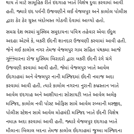
થાય તે માટે સામૂહિક રીતે ઇદગાહ ખાતે વિશેષ દુવા કરવામાં આવી
હતી. જ્યારે ઇદ પર્વની ઉજવણીને લઈ વેજલપુર અને કાલોલ પોલીસ
દ્વારા ઠેર ઠેર ચુસ્ત બંદોબસ્ત ગોઠવી દેવામાં આવ્યો હતો.
સમગ્ર દેશ ભરમાં મુસ્લિમ સમુદાયના પવિત્ર તહેવાર એવા ઈદુલ
અદહા એટલે કે, બકરી ઈદની શાનદાર ઉજવણી કરવામાં આવી હતી.
જેને લઈ કાલોલ નગર તેમજ વેજલપુર ગામ સહિત પંથકમા આજે
ગુવારના રોજ મુસ્લિમ બિરાદરો દ્વારા બકરી ઈદની રંગે ચંગે
ઉજવણી કરવામાં આવી હતી. જેમાં વેજલપુર ખાતે આવેલ
ઈદગાહમાં અને વેજલપુર નાની મસ્જિદમાં ઈદની નમાજ અદા
કરવામાં આવી હતી. ત્યારે કાલોલ નગરના નુરાની કબ્રસ્તાન ખાતે
આવેલ ઇદગાહ અને આશીયાના સોસાયટી ખાતે આવેલ અલેફ
મસ્જિદ, કાલોલ નવી પોસ્ટ ઓફિસ સામે આવેલ રબ્બાની મસ્જીદ,
પોલીસ સ્ટેશન સામે આવેલ મોહમંદી મસ્જિદ ખાતે ઈદની વિશેષ
નમાઝ અદા કરવામાં આવી હતી. જ્યારે વેજલપુર ઇદગાહ ખાતે
મૌલાના બિલાલ બદના તેમજ કાલોલ ઈદગાહમાં જુમ્મા મસ્જિદના