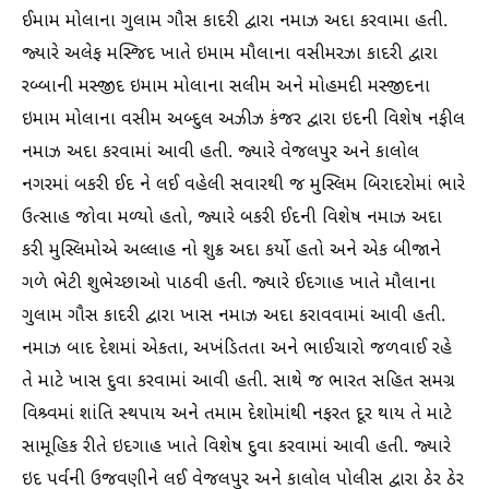
ઈમામ મોલાના ગુલામ ગૌસ કાદરી દ્વારા નમાઝ અદા કરવામા હતી.
જ્યારે અલેફ મસ્જિદ ખાતે ઇમામ મૌલાના વસીમરઝા કાદરી દ્વારા
રબ્બાની મસ્જીદ ઇમામ મોલાના સલીમ અને મોહમદી મસ્જીદના
ઇમામ મોલાના વસીમ અબ્દુલ અઝીઝ કંજર દ્વારા ઇદની વિશેષ નફીલ
નમાઝ અદા કરવામાં આવી હતી. જ્યારે વેજલપુર અને કાલોલ
નગરમાં બકરી ઈદ ને લઈ વહેલી સવારથી જ મુસ્લિમ બિરાદરોમાં ભારે
ઉત્સાહ જોવા મળ્યો હતો, જ્યારે બકરી ઈદની વિશેષ નમાઝ અદા
કરી મુસ્લિમોએ અલ્લાહ નો શુક્ર અદા કર્યો હતો અને એક બીજાને
ગળે ભેટી શુભેચ્છાઓ પાઠવી હતી. જ્યારે ઈદગાહ ખાતે મૌલાના
ગુલામ ગૌસ કાદરી દ્વારા ખાસ નમાઝ અદા કરાવવામાં આવી હતી.
નમાઝ બાદ દેશમાં એકતા, અખંડિતતા અને ભાઈચારો જળવાઈ રહે
તે માટે ખાસ દુવા કરવામાં આવી હતી. સાથે જ ભારત સહિત સમગ્ર
વિશ્ર્વમાં શાંતિ સ્થપાય અને તમામ દેશોમાંથી નફરત દૂર થાય તે માટે
સામૂહિક રીતે ઇદગાહ ખાતે વિશેષ દુવા કરવામાં આવી હતી. જ્યારે
ઇદ પર્વની ઉજવણીને લઈ વેજલપુર અને કાલોલ પોલીસ દ્વારા ઠેર ઠેર