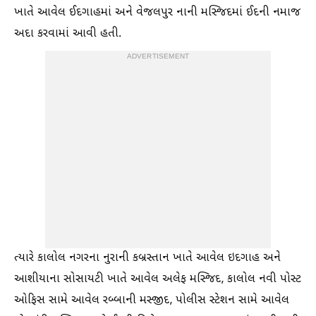
ખાતે આવેલ ઈદગાહમાં અને વેજલપુર નાની મસ્જિદમાં ઈદની નમાજ
અદા કરવામાં આવી હતી.
ADVERTISEMENT
ત્યારે કાલોલ નગરના નુરાની કબ્રસ્તાન ખાતે આવેલ ઇદગાહ અને
આશીયાના સોસાયટી ખાતે આવેલ અલેફ મસ્જિદ, કાલોલ નવી પોસ્ટ
ઓફિસ સામે આવેલ રબ્બાની મસ્જીદ, પોલીસ સ્ટેશન સામે આવેલ