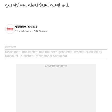
ચુસ્ત બંદોબસ્ત ગોઠવી દેવામાં આવ્યો હતો.
પંચમહાલ સમાચાર
3.1k
followers
58k
Stories
Dailyhunt
Disclaimer
: This content has not been generated, created or edited by
Dailyhunt. Publisher: Panchmahal Samachar
ADVERTISEMENT