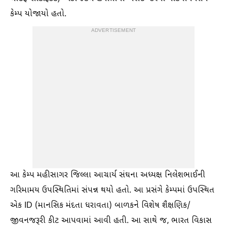
કેમ્પ યોજાયો હતો.
ADVERTISEMENT
​આ કેમ્પ મહીસાગર જિલ્લા આચાર્ય સંઘના અધ્યક્ષ નિલેશભાઈની
ગરિમામય ઉપસ્થિતિમાં સંપન્ન થયો હતો. આ પ્રસંગે કેમ્પમાં ઉપસ્થિત
એક ID (માનસિક મંદતા ધરાવતા) બાળકને વિશેષ શૈક્ષણિક/
જીવનજરૂરી કીટ આપવામાં આવી હતી. આ સાથે જ, ભારત વિકાસ