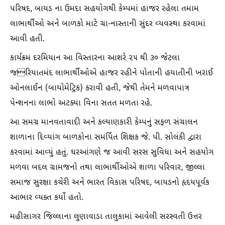
પરિષદ, બાયડ ના ઉમદા સહયોગથી કેમ્પમાં હાજર રહેલા તમામ
લાભાર્થીઓ અને બાળકો માટે ચા-નાસ્તાની સુંદર વ્યવસ્થા કરવામાં
આવી હતી.
કાર્યક્રમ દરમિયાન આ વિસ્તારના આશરે ૨૫ થી ૩૦ જેટલા
જરિયાતમંદ લાભાર્થીઓએ હાજર રહીને પોતાની હયાતીની ખરાઈ
ઓનલાઈન (બાયોમેટ્રિક) કરાવી હતી, જેથી તેમને મળવાપાત્ર
પેન્શનના લાભો અટક્યા વિના સતત મળતા રહે.
આ સમગ્ર માનવતાવાદી અને કલ્યાણકારી કેમ્પનું સફળ સંચાલન
શાળાના દિવ્યાંગ બાળકોના સમર્પિત શિક્ષક જે. પી. સોલંકી દ્વારા
કરવામાં આવ્યું હતું. ઘરઆંગણે જ આવી સરસ સુવિધા અને સહયોગ
મળવા બદલ ગ્રામજનો તથા લાભાર્થીઓએ શાળા પરિવાર, જીલ્લા
સમાજ સુરક્ષા કચેરી અને ભારત વિકાસ પરિષદ, બાયડનો હૃદયપૂર્વક
આભાર વ્યક્ત કર્યો હતો.
મહીસાગર જિલ્લાના લુણાવાડા તાલુકામાં આવેલી સરસ્વતી ઉત્તર