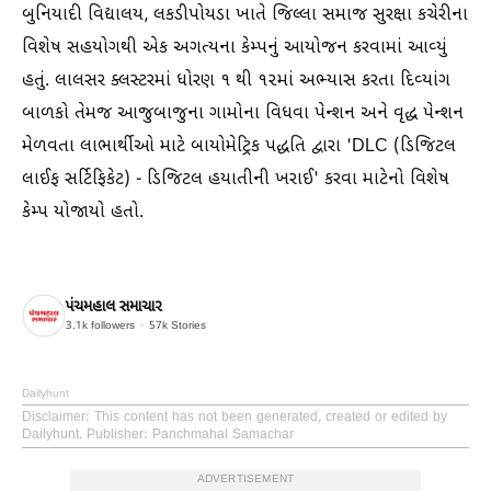
બુનિયાદી વિદ્યાલય, લકડીપોયડા ખાતે જિલ્લા સમાજ સુરક્ષા કચેરીના
વિશેષ સહયોગથી એક અગત્યના કેમ્પનું આયોજન કરવામાં આવ્યું
હતું. લાલસર ક્લસ્ટરમાં ધોરણ ૧ થી ૧૨માં અભ્યાસ કરતા દિવ્યાંગ
બાળકો તેમજ આજુબાજુના ગામોના વિધવા પેન્શન અને વૃદ્ધ પેન્શન
મેળવતા લાભાર્થીઓ માટે બાયોમેટ્રિક પદ્ધતિ દ્વારા 'DLC (ડિજિટલ
લાઈફ સર્ટિફિકેટ) - ડિજિટલ હયાતીની ખરાઈ' કરવા માટેનો વિશેષ
કેમ્પ યોજાયો હતો.
પંચમહાલ સમાચાર
3.1k
followers
57k
Stories
Dailyhunt
Disclaimer
: This content has not been generated, created or edited by
Dailyhunt. Publisher: Panchmahal Samachar
ADVERTISEMENT