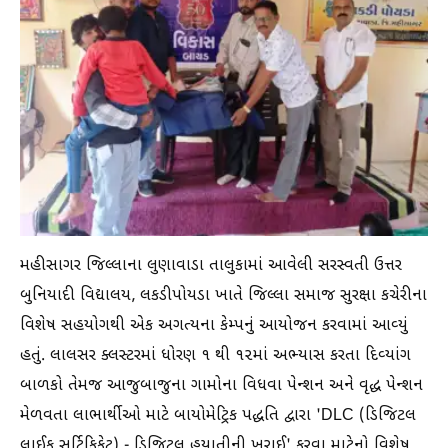
મહીસાગર જિલ્લાના લુણાવાડા તાલુકામાં આવેલી સરસ્વતી ઉત્તર
બુનિયાદી વિદ્યાલય, લકડીપોયડા ખાતે જિલ્લા સમાજ સુરક્ષા કચેરીના
વિશેષ સહયોગથી એક અગત્યના કેમ્પનું આયોજન કરવામાં આવ્યું
હતું. લાલસર ક્લસ્ટરમાં ધોરણ ૧ થી ૧૨માં અભ્યાસ કરતા દિવ્યાંગ
બાળકો તેમજ આજુબાજુના ગામોના વિધવા પેન્શન અને વૃદ્ધ પેન્શન
મેળવતા લાભાર્થીઓ માટે બાયોમેટ્રિક પદ્ધતિ દ્વારા 'DLC (ડિજિટલ
લાઈફ સર્ટિફિકેટ) - ડિજિટલ હયાતીની ખરાઈ' કરવા માટેનો વિશેષ