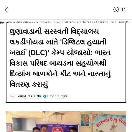
12
પંચમહાલ સમાચાર
લુણાવાડાની સરસ્વતી વિદ્યાલય લકડીપોયડા ખાતે 'ડિજિટલ હયાતી ખરાઈ (DLC)' કેમ્પ યોજાયો: ભારત વિકાસ પરિષદ બાયડના સહયોગથી દિવ્યાંગ બાળકોને કીટ અને નાસ્તાનું વિતરણ કરાયું
Home
/
News
/
/
લુણાવાડાની સરસ્વતી વિદ્યાલય
લકડીપોયડા ખાતે 'ડિજિટલ હયાતી
ખરાઈ (DLC)' કેમ્પ યોજાયો: ભારત
વિકાસ પરિષદ બાયડના સહયોગથી
દિવ્યાંગ બાળકોને કીટ અને નાસ્તાનું
વિતરણ કરાયું
પંચમહાલ સમાચાર
1 month ago