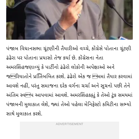
પંજાબ વિધાનસભા ચૂંટણીની તૈયારીઓ વચ્ચે, કોંગ્રેસે પોતાના ચૂંટણી
ઢંઢેરા પર પોતાના પ્રયાસો તેજ કર્યા છે. કોંગ્રેસના નેતા
અમરસિંહજણાવ્યું કે પાર્ટીનો ઢંઢેરો લોકોની અપેક્ષાઓ અને
જરિયાતોને પ્રતિિંબબિત કરશે. ઢંઢેરો એક જ મમાં તૈયાર કરવામાં
આવશે નહીં, પરંતુ સમાજના દરેક વર્ગના ચર્ચા અને સૂચનો પછી તેને
અંતિમ સ્વપ આપવામાં આવશે. અમરસિંહકહૃાું કે તેઓ ટૂંક સમયમાં
પંજાબની મુલાકાત લેશે, જ્યાં તેઓ પહેલા મેનિફેસ્ટો કમિટીના સભ્યો
સાથે મુલાકાત કરશે.
ADVERTISEMENT