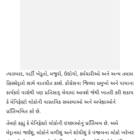
ત્યારબાદ, પાર્ટી ખેડૂતો, મજૂરો, ઉદ્યોગો, કર્મચારીઓ અને અન્ય તમામ
હિસ્સેદૃારો સાથે વાતચીત કરશે. કોંગ્રેસના જિલ્લા પ્રમુખો અને પાયાના
કાર્યકરો પાસેથી પણ પ્રતિસાદૃ લેવામાં આવશે જેથી ખાતરી કરી શકાય
કે મેનિફેસ્ટો લોકોની વાસ્તવિક સમસ્યાઓ અને અપેક્ષાઓને
પ્રતિિંબબિત કરે છે.
તેમણે કહૃાું કે મેનિફેસ્ટો લોકોની ઇચ્છાઓનું પ્રતિિંબબ છે. અમે
મેદૃાનમાં જઈશું, લોકોને મળીશું અને શોધીશું કે પંજાબના લોકો ખરેખર