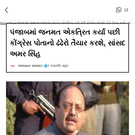
12
પંચમહાલ સમાચાર
પંજાબમાં જનમત એકત્રિત કર્યા પછી કોંગ્રેસ પોતાનો ઢંઢેરો તૈયાર કરશે, સાંસદ અમર સિંહ
Home
/
News
/
/
પંજાબમાં જનમત એકત્રિત કર્યા પછી
કોંગ્રેસ પોતાનો ઢંઢેરો તૈયાર કરશે, સાંસદ
અમર સિંહ
પંચમહાલ સમાચાર
1 month ago