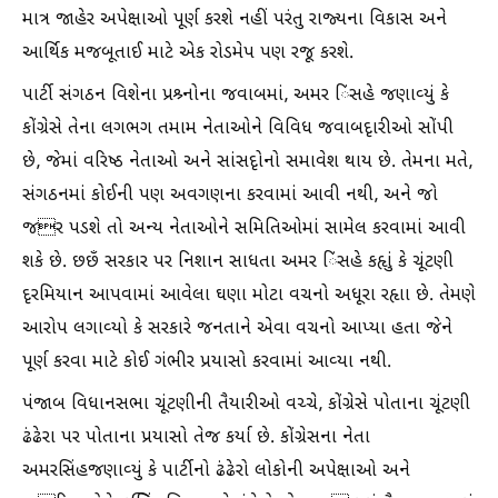
માત્ર જાહેર અપેક્ષાઓ પૂર્ણ કરશે નહીં પરંતુ રાજ્યના વિકાસ અને
આર્થિક મજબૂતાઈ માટે એક રોડમેપ પણ રજૂ કરશે.
પાર્ટી સંગઠન વિશેના પ્રશ્ર્નોના જવાબમાં, અમર િંસહે જણાવ્યું કે
કોંગ્રેસે તેના લગભગ તમામ નેતાઓને વિવિધ જવાબદૃારીઓ સોંપી
છે, જેમાં વરિષ્ઠ નેતાઓ અને સાંસદૃોનો સમાવેશ થાય છે. તેમના મતે,
સંગઠનમાં કોઈની પણ અવગણના કરવામાં આવી નથી, અને જો
જર પડશે તો અન્ય નેતાઓને સમિતિઓમાં સામેલ કરવામાં આવી
શકે છે. છછઁ સરકાર પર નિશાન સાધતા અમર િંસહે કહૃાું કે ચૂંટણી
દૃરમિયાન આપવામાં આવેલા ઘણા મોટા વચનો અધૂરા રહૃાા છે. તેમણે
આરોપ લગાવ્યો કે સરકારે જનતાને એવા વચનો આપ્યા હતા જેને
પૂર્ણ કરવા માટે કોઈ ગંભીર પ્રયાસો કરવામાં આવ્યા નથી.
પંજાબ વિધાનસભા ચૂંટણીની તૈયારીઓ વચ્ચે, કોંગ્રેસે પોતાના ચૂંટણી
ઢંઢેરા પર પોતાના પ્રયાસો તેજ કર્યા છે. કોંગ્રેસના નેતા
અમરસિંહજણાવ્યું કે પાર્ટીનો ઢંઢેરો લોકોની અપેક્ષાઓ અને