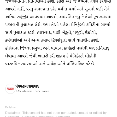
જરિયાતોને પ્રતિિંબબિત કરશે. ઢંઢેરો એક જ મમાં તૈયાર કરવામાં
આવશે નહીં, પરંતુ સમાજના દરેક વર્ગના ચર્ચા અને સૂચનો પછી તેને
અંતિમ સ્વપ આપવામાં આવશે. અમરસિંહકહૃાું કે તેઓ ટૂંક સમયમાં
પંજાબની મુલાકાત લેશે, જ્યાં તેઓ પહેલા મેનિફેસ્ટો કમિટીના સભ્યો
સાથે મુલાકાત કરશે. ત્યારબાદ, પાર્ટી ખેડૂતો, મજૂરો, ઉદ્યોગો,
કર્મચારીઓ અને અન્ય તમામ હિસ્સેદૃારો સાથે વાતચીત કરશે.
કોંગ્રેસના જિલ્લા પ્રમુખો અને પાયાના કાર્યકરો પાસેથી પણ પ્રતિસાદૃ
લેવામાં આવશે જેથી ખાતરી કરી શકાય કે મેનિફેસ્ટો લોકોની
વાસ્તવિક સમસ્યાઓ અને અપેક્ષાઓને પ્રતિિંબબિત કરે છે.
પંચમહાલ સમાચાર
3.1k
followers
57k
Stories
Dailyhunt
Disclaimer
: This content has not been generated, created or edited by