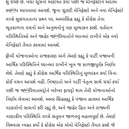
શું ઇચ્છે છે. બધા સૂચનો એકત્રિત કર્યા પછી જ મેનિફેસ્ટોને અંતિમ
સ્વપ આપવામાં આવશે. જૂના ચૂંટણી મેનિફેસ્ટો અને નવા મેનિફેસ્ટો
વચ્ચે સુસંગતતાના પ્રશ્ર્ન પર, અમરસિંહ કહૃાું કે કોંગ્રેસ તેના
ભૂતકાળના વચનો અને અનુભવોનું પણ મૂલ્યાંકન કરશે. વર્તમાન
પરિસ્થિતિઓ અને જાહેર જરિયાતોને ધ્યાનમાં રાખીને એક નવો
મેનિફેસ્ટો તૈયાર કરવામાં આવશે.
ફ્રીબી યોજનાઓના રાજકારણ અંગે તેમણે કહૃાું કે પાર્ટી પંજાબની
આર્થિક પરિસ્થિતિને ધ્યાનમાં રાખીને ખૂબ જ કાળજીપૂર્વક નિર્ણય
લેશે. તેમણે કહૃાું કે કોંગ્રેસ આર્થિક પરિસ્થિતિનું મૂલ્યાંકન કર્યા વિના
કોઈ વચન આપશે નહીં. નિષ્ણાતો અને પાર્ટી નેતૃત્વ સાથે ચર્ચા કર્યા
પછી જ જરિયાતમંદૃોને ખરેખર ફાયદૃો થાય તેવી યોજનાઓનો
નિર્ણય લેવામાં આવશે. અમર સિંહકહૃાું કે પંજાબ હાલમાં આર્થિક
પડકારોનો સામનો કરી રહૃાું છે, અને જાહેર હિત અને રાજ્યની
નાણાકીય પરિસ્થિતિ વચ્ચે સંતુલન જાળવવું મહત્વપૂર્ણ છે. તેમણે
વિશ્ર્વાસ વ્યક્ત કર્યો કે કોંગ્રેસ એક એવો મેનિફેસ્ટો તૈયાર કરશે જે