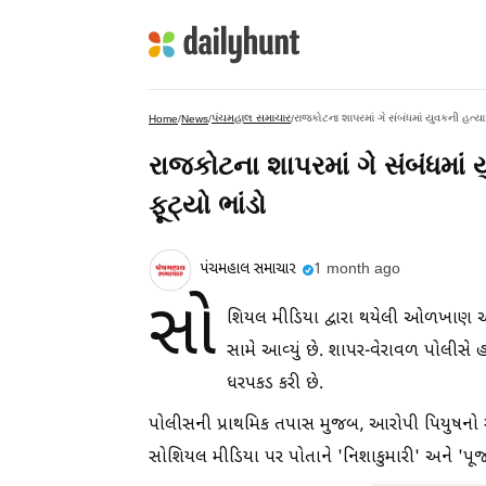
પંચમહાલ સમાચાર
રાજકોટના શાપરમાં ગે સંબંધમાં યુવકની હત્યા, 
Home
/
News
/
/
રાજકોટના શાપરમાં ગે સંબંધમાં ય
ફૂટ્યો ભાંડો
પંચમહાલ સમાચાર
1 month ago
સો
શિયલ મીડિયા દ્વારા થયેલી ઓળખાણ અને
સામે આવ્યું છે. શાપર-વેરાવળ પોલીસે
ધરપકડ કરી છે.
પોલીસની પ્રાથમિક તપાસ મુજબ, આરોપી પિયુષનો સો
સોશિયલ મીડિયા પર પોતાને 'નિશાકુમારી' અને 'પૂજ