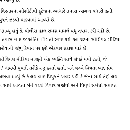
 આવ્યું છે.
વિસ્તારના સીસીટીવી ફૂટેજના આધારે તપાસ આગળ વધારી હતી.
ુષને ઝડપી પાડવામાં આવ્યો છે.
વ્યું હતું કે, પોલીસ હાલ સમગ્ર મામલે વધુ તપાસ કરી રહી છે.
ની તપાસ બાદ જ અંતિમ વિગતો સ્પષ્ટ થશે. આ ઘટના સોશિયલ મીડિયા
રહેવાની જરિયાત પર ફરી એકવાર પ્રકાશ પાડે છે.
શિયલ મીડિયા મારફતે એક વ્યક્તિ સાથે સંપર્ક થયો હતો, જે
નામથી યુવતી તરીકે રજૂ કરતો હતો. બંને વચ્ચે મિત્રતા બાદ પ્રેમ
વા મળ્યું છે કે લગ્ન બાદ પિયુષને ખબર પડી કે જેના સાથે તેણે લગ્ન
 સામે આવતા બંને વચ્ચે વિવાદ સર્જાયો અને પિયુષે સંબંધો સમાપ્ત