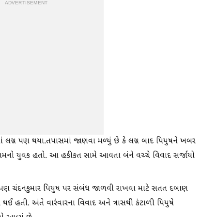
ADVERTISEMENT
દમાં લગ્ન પણ થયા.તપાસમાં જાણવા મળ્યું છે કે લગ્ન બાદ પિયુષને ખબર
ાર નામનો યુવક હતો. આ હકીકત સામે આવતા બંને વચ્ચે વિવાદ સર્જાયો
 પણ ચંદનકુમાર પિયુષ પર સંબંધ જાળવી રાખવા માટે સતત દબાણ
ઈ હતી. અંતે વારંવારના વિવાદ અને ત્રાસથી કંટાળી પિયુષે