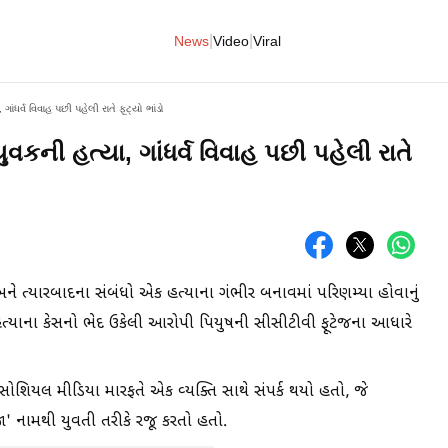
|
|
News
Video
Viral
ગાંધર્વ વિવાહ પછી પહેલી રાતે ફૂટ્યો ભાંડો
ુવકની હત્યા, ગાંધર્વ વિવાહ પછી પહેલી રાતે
 ત્યારબાદના સંબંધો એક હત્યાના ગંભીર બનાવમાં પરિણમ્યા હોવાનું
 હત્યાના કેસનો ભેદ ઉકેલી આરોપી પિયુષની સીસીટીવી ફૂટેજના આધારે
શિયલ મીડિયા મારફતે એક વ્યક્તિ સાથે સંપર્ક થયો હતો, જે
ા' નામથી યુવતી તરીકે રજૂ કરતો હતો.