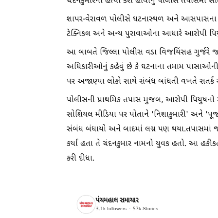
ચંદનકુમારની હત્યા કરી હોવાનું પોલીસ તપાસમાં સામે
શાપર-વેરાવળ પોલીસે ઘટનાસ્થળ અને આસપાસના 
ટેક્નિકલ અને અન્ય પુરાવાઓના આધારે આરોપી પિય
આ બાબતે જિલ્લા પોલીસ વડા વિજયિંસહ ગુર્જરે જણા
અધિકારીઓનું કહેવું છે કે ઘટનાના તમામ પાસાઓ
પર અજાણ્યા લોકો સાથે સંબંધ બાંધતી વખતે સતર્ક 
પોલીસની પ્રાથમિક તપાસ મુજબ, આરોપી પિયુષનો સો
સોશિયલ મીડિયા પર પોતાને 'નિશાકુમારી' અને 'પૂજા' 
સંબંધ બંધાયો અને બાદમાં લગ્ન પણ થયા.તપાસમાં જાણ
કર્યા હતા તે ચંદનકુમાર નામનો યુવક હતો. આ હકીકત
કરી દીધા.
પંચમહાલ સમાચાર
3.1k
followers
57k
Stories