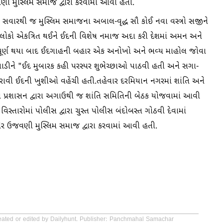
ણી મુસ્લિમ સમાજ દ્વારા કરવામાં આવી હતી.
 સવારથી જ મુસ્લિમ સમાજના અબાલ-વૃદ્ધ સૌ કોઈ નવા વસ્ત્રો સજીને
 લોકો એકત્રિત થઈને ઈદની વિશેષ નમાજ અદા કરી દેશમાં અમન અને
જ પૂર્ણ થયા બાદ ઈદગાહની બહાર એક અનોખો અને ભવ્ય માહોલ જોવા
ડીને "ઈદ મુબારક કહી પરસ્પર શુભેચ્છાઓ પાઠવી હતી અને સગા-
ું કરાવી ઈદની ખુશીઓ વહેંચી હતી.તહેવાર દરમિયાન નગરમાં શાંતિ અને
ીસ પ્રશાસન દ્વારા અગાઉથી જ શાંતિ સમિતિની બેઠક યોજવામાં આવી
્તારોમાં પોલીસ દ્વારા ચુસ્ત પોલીસ બંદોબસ્ત ગોઠવી દેવામાં
ેર ઉજવણી મુસ્લિમ સમાજ દ્વારા કરવામાં આવી હતી.
reated or edited by Dailyhunt. Publisher: Panchmahal Samachar