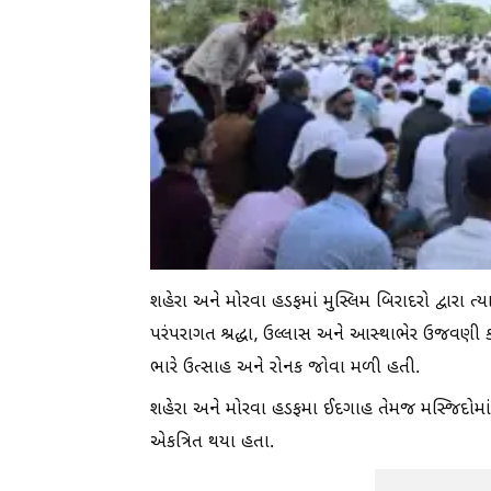
શહેરા અને મોરવા હડફમાં મુસ્લિમ બિરાદરો દ્વારા 
પરંપરાગત શ્રદ્ધા, ઉલ્લાસ અને આસ્થાભેર ઉજવણી 
ભારે ઉત્સાહ અને રોનક જોવા મળી હતી.
શહેરા અને મોરવા હડફમા ઈદગાહ તેમજ મસ્જિદોમાં
એકત્રિત થયા હતા.