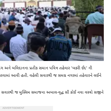
ત્યાગ અને બલિદાનના પ્રતીક સમાન પવિત્ર તહેવાર 'બકરી ઈદ' ની
કરવામાં આવી હતી. વહેલી સવારથી જ સમગ્ર નગરમાં તહેવારને લઈને
 સવારથી જ મુસ્લિમ સમાજના અબાલ-વૃદ્ધ સૌ કોઈ નવા વસ્ત્રો સજીને
ADVERTISEMENT