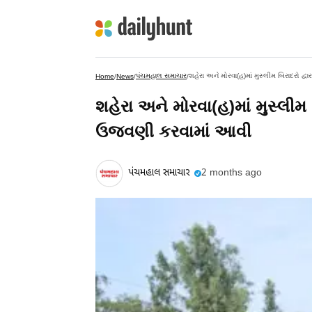
પંચમહાલ સમાચાર
શહેરા અને મોરવા(હ)માં મુસ્લીમ બિરાદરો દ
Home
/
News
/
/
શહેરા અને મોરવા(હ)માં મુસ્લીમ 
ઉજવણી કરવામાં આવી
પંચમહાલ સમાચાર
2 months ago