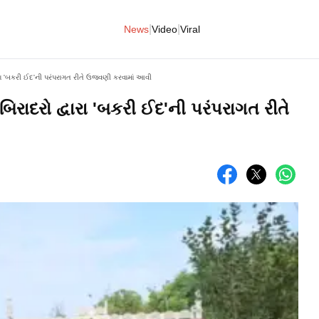
|
|
News
Video
Viral
્વારા 'બકરી ઈદ'ની પરંપરાગત રીતે ઉજવણી કરવામાં આવી
બિરાદરો દ્વારા 'બકરી ઈદ'ની પરંપરાગત રીતે