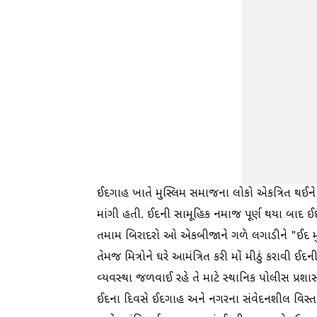
ઈદગાહ ખાતે મુસ્લિમ સમાજના લોકો એકત્રિત થઈને
માંગી હતી. ઈદની સામૂહિક નમાજ પૂર્ણ થયા બાદ
તમામ બિરાદરો ઓ એકબીજાને ગળે લગાડીને "ઈદ મ
તેમજ મિત્રોને ઘરે આમંત્રિત કરી મોં મીઠું કરાવી 
વ્યવસ્થા જળવાઈ રહે તે માટે સ્થાનિક પોલીસ પ્ર
ઈદના દિવસે ઈદગાહ અને નગરના સંવેદનશીલ વિસ્તારો