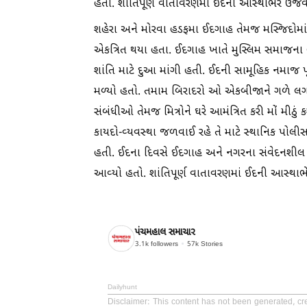
હતો. શાંતિપૂર્ણ વાતાવરણમાં ઈદની આસ્થાભેર ઉજવ
શહેરા અને મોરવા હડફમા ઈદગાહ તેમજ મસ્જિદોમાં
એકત્રિત થયા હતા. ઈદગાહ ખાતે મુસ્લિમ સમાજના
શાંતિ માટે દુઆ માંગી હતી. ઈદની સામૂહિક નમા
મળ્યો હતો. તમામ બિરાદરો ઓ એકબીજાને ગળે લગા
સંબંધીઓ તેમજ મિત્રોને ઘરે આમંત્રિત કરી મોં મીઠ
કાયદો-વ્યવસ્થા જળવાઈ રહે તે માટે સ્થાનિક પોલ
હતી. ઈદના દિવસે ઈદગાહ અને નગરના સંવેદનશીલ વિસ
આવ્યો હતો. શાંતિપૂર્ણ વાતાવરણમાં ઈદની આસ્થાભ
પંચમહાલ સમાચાર
3.1k
followers
57k
Stories
Dailyhunt
Disclaimer
: This content has not been generated, c