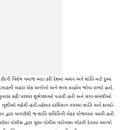
 ઈદની વિશેષ નમાજ અદા કરી દેશમાં અમન અને શાંતિ માટે દુઆ
 ઈદગાહની બહાર એક અનોખો અને ભવ્ય માહોલ જોવા મળ્યો હતો.
ુબારક કહી પરસ્પર શુભેચ્છાઓ પાઠવી હતી અને સગા-સંબંધીઓ
ઈદની ખુશીઓ વહેંચી હતી.તહેવાર દરમિયાન નગરમાં શાંતિ અને કાયદો-
શાસન દ્વારા અગાઉથી જ શાંતિ સમિતિની બેઠક યોજવામાં આવી હતી.
માં પોલીસ દ્વારા ચુસ્ત પોલીસ બંદોબસ્ત ગોઠવી દેવામાં આવ્યો