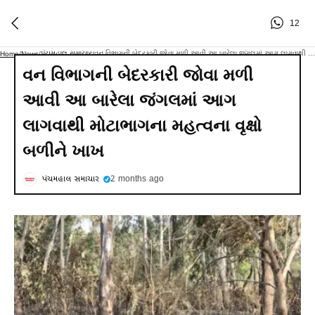
12
પંચમહાલ સમાચાર
વન વિભાગની બેદરકારી જોવા મળી આવી આ બારેલા જંગલમાં આગ લાગવાથી મોટાભાગના મહત્વના વૃક્ષો બળીને ખાખ
Home
/
News
/
/
વન વિભાગની બેદરકારી જોવા મળી
આવી આ બારેલા જંગલમાં આગ
લાગવાથી મોટાભાગના મહત્વના વૃક્ષો
બળીને ખાખ
પંચમહાલ સમાચાર
2 months ago