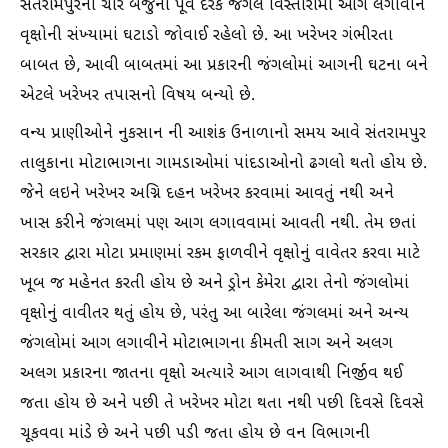
સંતરામપુરના ચારે બજુના પૂર્વ દરેક જંગલ વિસ્તારોમાં આગ લગાવીને
વૃક્ષોની સંખ્યામાં ઘટાડો જોવાઈ રહેલો છે. આ ખરેખર ગંભીરતા
બાબત છે, આવી બાબતમાં આ પ્રકારની જંગલોમાં આગની ઘટના બને
એટલે ખરેખર તપાસનો વિષય બન્યો છે.
વન્ય પ્રાણીઓને નુકસાન ની આશંક ઉનાળાનો સમય આવે સંતરામપુર
તાલુકાના મોટાભાગના ગામડાઓમાં પાંદડાઓનો ઢગલો થતો હોય છે.
જેને લઇને ખરેખર અગ્નિ દહન ખરેખર કરવામાં આવતું નથી અને
ખાસ કરીને જંગલમાં પણ આગ લગાવવામાં આવતી નથી. તેમ છતાં
સરકાર દ્વારા મોટા પ્રમાણમાં રકમ ફાળવીને વૃક્ષોનું વાવેતર કરવા માટે
ખૂબ જ મહેનત કરતી હોય છે અને ડ્રોન કેમેરા દ્વારા તેનો જંગલોમાં
વૃક્ષોનું વાવીતર થતું હોય છે, પરંતુ આ બારેલા જંગલમાં અને અન્ય
જંગલોમાં આગ લગાવીને મોટાભાગના કીમતી સાગ અને અલગ
અલગ પ્રકારના જાતના વૃક્ષો અત્યારે આગ લાગવાથી નિર્જીવ થઈ
જતા હોય છે અને પછી તે ખરેખર મોટા થતા નથી પછી દિવસે દિવસે
ચૂકવવા માંડે છે અને પછી પડી જતા હોય છે વન વિભાગની