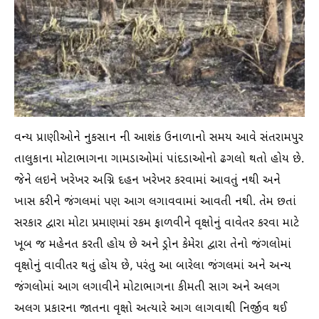
વન્ય પ્રાણીઓને નુકસાન ની આશંક ઉનાળાનો સમય આવે સંતરામપુર
તાલુકાના મોટાભાગના ગામડાઓમાં પાંદડાઓનો ઢગલો થતો હોય છે.
જેને લઇને ખરેખર અગ્નિ દહન ખરેખર કરવામાં આવતું નથી અને
ખાસ કરીને જંગલમાં પણ આગ લગાવવામાં આવતી નથી. તેમ છતાં
સરકાર દ્વારા મોટા પ્રમાણમાં રકમ ફાળવીને વૃક્ષોનું વાવેતર કરવા માટે
ખૂબ જ મહેનત કરતી હોય છે અને ડ્રોન કેમેરા દ્વારા તેનો જંગલોમાં
વૃક્ષોનું વાવીતર થતું હોય છે, પરંતુ આ બારેલા જંગલમાં અને અન્ય
જંગલોમાં આગ લગાવીને મોટાભાગના કીમતી સાગ અને અલગ
અલગ પ્રકારના જાતના વૃક્ષો અત્યારે આગ લાગવાથી નિર્જીવ થઈ