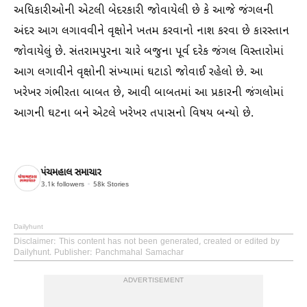
અધિકારીઓની એટલી બેદરકારી જોવાયેલી છે કે આજે જંગલની
અંદર આગ લગાવવીને વૃક્ષોને ખતમ કરવાનો નાશ કરવા છે કારસ્તાન
જોવાયેલું છે. સંતરામપુરના ચારે બજુના પૂર્વ દરેક જંગલ વિસ્તારોમાં
આગ લગાવીને વૃક્ષોની સંખ્યામાં ઘટાડો જોવાઈ રહેલો છે. આ
ખરેખર ગંભીરતા બાબત છે, આવી બાબતમાં આ પ્રકારની જંગલોમાં
આગની ઘટના બને એટલે ખરેખર તપાસનો વિષય બન્યો છે.
પંચમહાલ સમાચાર
3.1k
followers
58k
Stories
Dailyhunt
Disclaimer
: This content has not been generated, created or edited by
Dailyhunt. Publisher: Panchmahal Samachar
ADVERTISEMENT