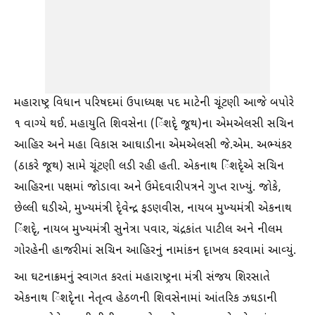
મહારાષ્ટ્ર વિધાન પરિષદમાં ઉપાધ્યક્ષ પદ માટેની ચૂંટણી આજે બપોરે
૧ વાગ્યે થઈ. મહાયુતિ શિવસેના (િંશદૃે જૂથ)ના એમએલસી સચિન
આહિર અને મહા વિકાસ આઘાડીના એમએલસી જે.એમ. અભ્યંકર
(ઠાકરે જૂથ) સામે ચૂંટણી લડી રહી હતી. એકનાથ િંશદૃેએ સચિન
આહિરના પક્ષમાં જોડાવા અને ઉમેદવારીપત્રને ગુપ્ત રાખ્યું. જોકે,
છેલ્લી ઘડીએ, મુખ્યમંત્રી દૃેવેન્દ્ર ફડણવીસ, નાયબ મુખ્યમંત્રી એકનાથ
િંશદૃે, નાયબ મુખ્યમંત્રી સુનેત્રા પવાર, ચંદ્રકાંત પાટીલ અને નીલમ
ગોરહેની હાજરીમાં સચિન આહિરનું નામાંકન દૃાખલ કરવામાં આવ્યું.
આ ઘટનાક્રમનું સ્વાગત કરતાં મહારાષ્ટ્રના મંત્રી સંજય શિરસાતે
એકનાથ િંશદૃેના નેતૃત્વ હેઠળની શિવસેનામાં આંતરિક ઝઘડાની