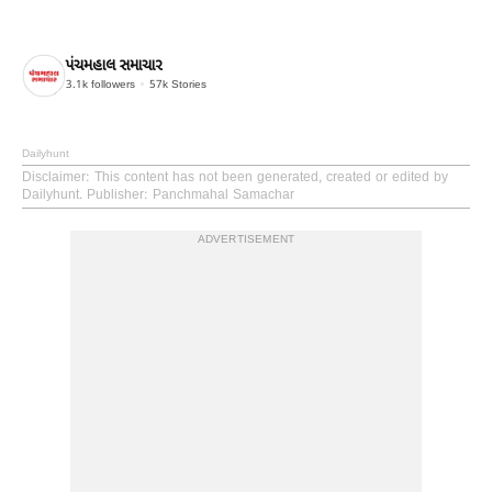
પંચમહાલ સમાચાર
3.1k
followers
57k
Stories
Dailyhunt
Disclaimer
: This content has not been generated, created or edited by
Dailyhunt. Publisher: Panchmahal Samachar
ADVERTISEMENT