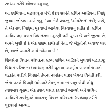
ટાઇગર તરીકે ઓળખાવ્યું હતું.
આ દરમિયાન, મહારાષ્ટ્રના મંત્રી ઉદય સામંતે સચિન આહિરના િંશદૃે
જૂથમાં જોડાવા અંગે કહૃાું, "આ કોઈ પ્રકારનું 'ઓપરેશન' નથી; બલ્કે,
તે એકનાથ િંશદૃેમાં મૂકવામાં આવેલા વિશ્ર્વાસનું પ્રતીક છે. સચિન
આહિર ત્રણ વખત વિધાનસભા ચૂંટણી લડી ચૂક્યા છે અને જીત્યા છે.
અમને ખુશી છે કે એક સક્ષમ કાર્યકર્તા નેતા, જે ખેડૂતોનો અવાજ પણ
છે, આજે અમારી સાથે જોડાયા છે."
શિવસેના વિધાન પરિષદના સભ્ય સચિન આહિરને બુધવારે મહારાષ્ટ્ર
વિધાન પરિષદના ઉપાધ્યક્ષ તરીકે ચૂંટાયા. સંસદૃીય બાબતોના મંત્રી
ચંદ્રકાંત પાટીલે વિપક્ષને તેમના નામાંકન પાછા ખેંચવા વિનંતી કરી,
જેના પગલે વિપક્ષી ઉમેદવારે તેમનું નામાંકન પાછું ખેંચી લીધું.
ત્યારબાદ ગૃહમાં એક ઠરાવ પસાર કરવામાં આવ્યો અને સચિન
આહિરને સર્વાનુમતે મહારાષ્ટ્ર વિધાન પરિષદના ઉપાધ્યક્ષ તરીકે
ચૂંટવામાં આવ્યા.