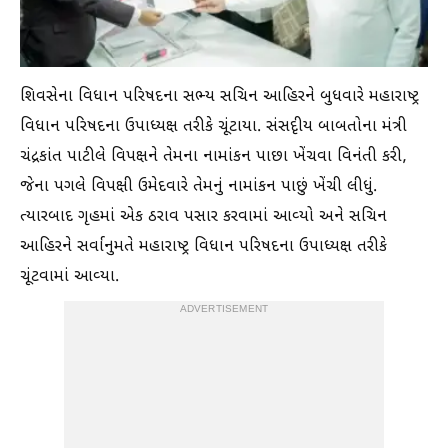
શિવસેના વિધાન પરિષદના સભ્ય સચિન આહિરને બુધવારે મહારાષ્ટ્ર
વિધાન પરિષદના ઉપાધ્યક્ષ તરીકે ચૂંટાયા. સંસદૃીય બાબતોના મંત્રી
ચંદ્રકાંત પાટીલે વિપક્ષને તેમના નામાંકન પાછા ખેંચવા વિનંતી કરી,
જેના પગલે વિપક્ષી ઉમેદવારે તેમનું નામાંકન પાછું ખેંચી લીધું.
ત્યારબાદ ગૃહમાં એક ઠરાવ પસાર કરવામાં આવ્યો અને સચિન
આહિરને સર્વાનુમતે મહારાષ્ટ્ર વિધાન પરિષદના ઉપાધ્યક્ષ તરીકે
ચૂંટવામાં આવ્યા.
ADVERTISEMENT