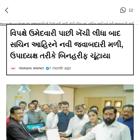
12
પંચમહાલ સમાચાર
વિપક્ષે ઉમેદવારી પાછી ખેંચી લીધા બાદ સચિન આહિરને નવી જવાબદારી મળી, ઉપાધ્યક્ષ તરીકે બિનહરીફ ચૂંટાયા
Home
/
News
/
/
વિપક્ષે ઉમેદવારી પાછી ખેંચી લીધા બાદ
સચિન આહિરને નવી જવાબદારી મળી,
ઉપાધ્યક્ષ તરીકે બિનહરીફ ચૂંટાયા
પંચમહાલ સમાચાર
1 month ago