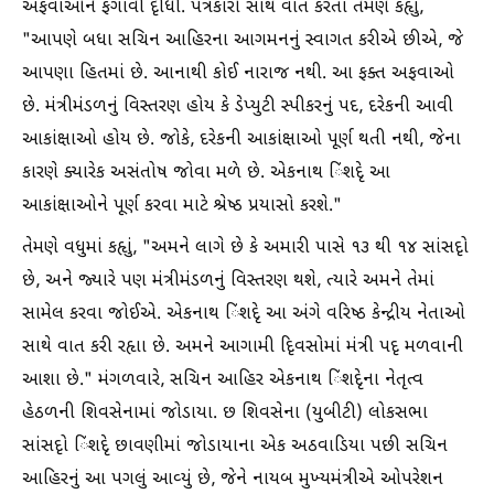
અફવાઓને ફગાવી દૃીધી. પત્રકારો સાથે વાત કરતા તેમણે કહૃાું,
"આપણે બધા સચિન આહિરના આગમનનું સ્વાગત કરીએ છીએ, જે
આપણા હિતમાં છે. આનાથી કોઈ નારાજ નથી. આ ફક્ત અફવાઓ
છે. મંત્રીમંડળનું વિસ્તરણ હોય કે ડેપ્યુટી સ્પીકરનું પદ, દરેકની આવી
આકાંક્ષાઓ હોય છે. જોકે, દરેકની આકાંક્ષાઓ પૂર્ણ થતી નથી, જેના
કારણે ક્યારેક અસંતોષ જોવા મળે છે. એકનાથ િંશદૃે આ
આકાંક્ષાઓને પૂર્ણ કરવા માટે શ્રેષ્ઠ પ્રયાસો કરશે."
તેમણે વધુમાં કહૃાું, "અમને લાગે છે કે અમારી પાસે ૧૩ થી ૧૪ સાંસદૃો
છે, અને જ્યારે પણ મંત્રીમંડળનું વિસ્તરણ થશે, ત્યારે અમને તેમાં
સામેલ કરવા જોઈએ. એકનાથ િંશદૃે આ અંગે વરિષ્ઠ કેન્દ્રીય નેતાઓ
સાથે વાત કરી રહૃાા છે. અમને આગામી દિૃવસોમાં મંત્રી પદૃ મળવાની
આશા છે." મંગળવારે, સચિન આહિર એકનાથ િંશદૃેના નેતૃત્વ
હેઠળની શિવસેનામાં જોડાયા. છ શિવસેના (યુબીટી) લોકસભા
સાંસદૃો િંશદૃે છાવણીમાં જોડાયાના એક અઠવાડિયા પછી સચિન
આહિરનું આ પગલું આવ્યું છે, જેને નાયબ મુખ્યમંત્રીએ ઓપરેશન